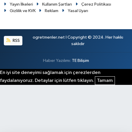
Yayın İlkeleri
Kullanım Şartları
Çerez Politikası
Gizlilik ve KVK
Reklam
Yasal Uyarı
ogretmenler.net I Copyright © 2024. Her hakkı
RSS
saklıdır
Haber Yazılımı:
TE Bilişim
En iyi site deneyimi sağlamak için çerezlerden
faydalanıyoruz. Detaylar için lütfen tıklayın.
Tamam