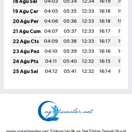
18 Ağu Sal
04:03
05:34
12:34
16:19
19:23
19 Ağu Çar
04:05
05:35
12:33
16:18
19:22
20 Ağu Per
04:06
05:36
12:33
16:18
19:20
21 Ağu Cum
04:07
05:37
12:33
16:17
19:19
22 Ağu Cts
04:09
05:38
12:33
16:17
19:18
23 Ağu Paz
04:10
05:39
12:33
16:16
19:16
24 Ağu Pts
04:11
05:40
12:32
16:15
19:15
25 Ağu Sal
04:12
05:41
12:32
16:14
19:13
www.ogretmenler.net Türkiye’nin İlk ve Tek Eğitim Temalı Ulusal