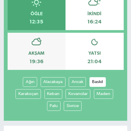
ÖĞLE
İKINDI
12:35
16:24
AKŞAM
YATSI
19:36
21:04
Ağın
Alacakaya
Arıcak
Baskil
Karakoçan
Keban
Kovancılar
Maden
Palu
Sivrice