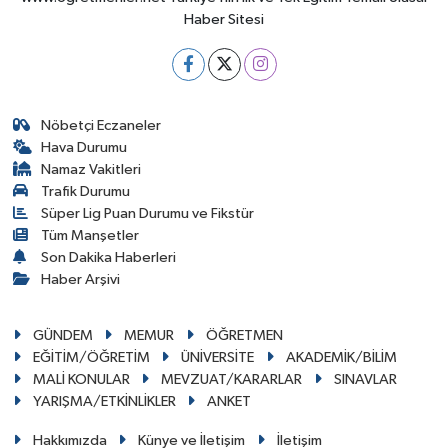
Haber Sitesi
Nöbetçi Eczaneler
Hava Durumu
Namaz Vakitleri
Trafik Durumu
Süper Lig Puan Durumu ve Fikstür
Tüm Manşetler
Son Dakika Haberleri
Haber Arşivi
GÜNDEM
MEMUR
ÖĞRETMEN
EĞİTİM/ÖĞRETİM
ÜNİVERSİTE
AKADEMİK/BİLİM
MALİ KONULAR
MEVZUAT/KARARLAR
SINAVLAR
YARIŞMA/ETKİNLİKLER
ANKET
Hakkımızda
Künye ve İletişim
İletişim