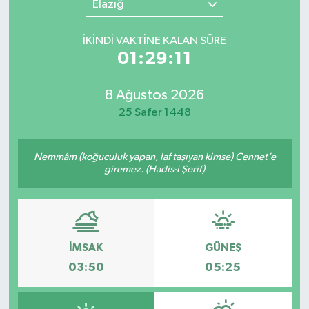
Elazığ
SINAVLAR
AKADEMİK/BİLİM
İKINDI VAKTİNE KALAN SÜRE
01:29:11
YARIŞMA/ETKİNLİKLER
MEVZUAT/KARARLAR
8 Ağustos 2026
ANKET
25 Safer 1448
Nemmâm (koğuculuk yapan, laf taşıyan kimse) Cennet’e
giremez. (Hadis-i Şerif)
İMSAK
GÜNEŞ
03:50
05:25