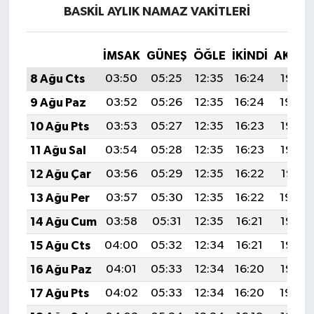
BASKIL AYLIK NAMAZ VAKITLERI
İMSAK
GÜNEŞ
ÖĞLE
İKINDI
AKŞA
8 Ağu Cts
03:50
05:25
12:35
16:24
19:36
9 Ağu Paz
03:52
05:26
12:35
16:24
19:34
10 Ağu Pts
03:53
05:27
12:35
16:23
19:33
11 Ağu Sal
03:54
05:28
12:35
16:23
19:32
12 Ağu Çar
03:56
05:29
12:35
16:22
19:31
13 Ağu Per
03:57
05:30
12:35
16:22
19:30
14 Ağu Cum
03:58
05:31
12:35
16:21
19:28
15 Ağu Cts
04:00
05:32
12:34
16:21
19:27
16 Ağu Paz
04:01
05:33
12:34
16:20
19:26
17 Ağu Pts
04:02
05:33
12:34
16:20
19:24