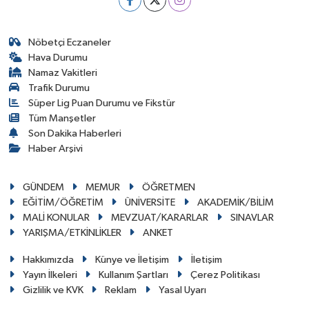
Nöbetçi Eczaneler
Hava Durumu
Namaz Vakitleri
Trafik Durumu
Süper Lig Puan Durumu ve Fikstür
Tüm Manşetler
Son Dakika Haberleri
Haber Arşivi
GÜNDEM
MEMUR
ÖĞRETMEN
EĞİTİM/ÖĞRETİM
ÜNİVERSİTE
AKADEMİK/BİLİM
MALİ KONULAR
MEVZUAT/KARARLAR
SINAVLAR
YARIŞMA/ETKİNLİKLER
ANKET
Hakkımızda
Künye ve İletişim
İletişim
Yayın İlkeleri
Kullanım Şartları
Çerez Politikası
Gizlilik ve KVK
Reklam
Yasal Uyarı