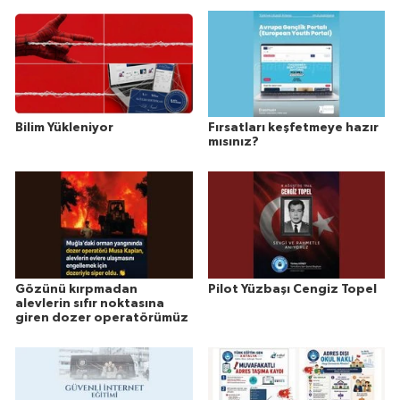
Bilim Yükleniyor
Fırsatları keşfetmeye hazır
mısınız?
Gözünü kırpmadan
Pilot Yüzbaşı Cengiz Topel
alevlerin sıfır noktasına
giren dozer operatörümüz