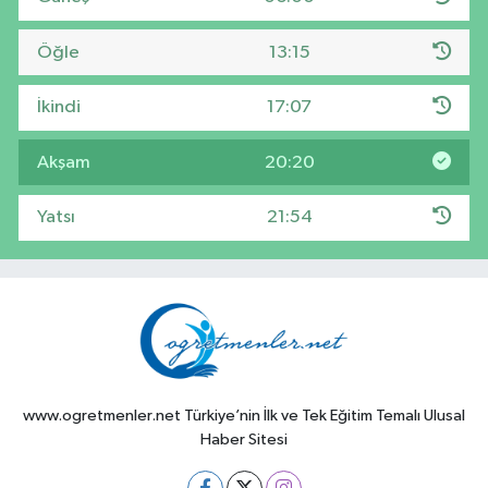
Öğle
13:15
İkindi
17:07
Akşam
20:20
Yatsı
21:54
www.ogretmenler.net Türkiye’nin İlk ve Tek Eğitim Temalı Ulusal
Haber Sitesi