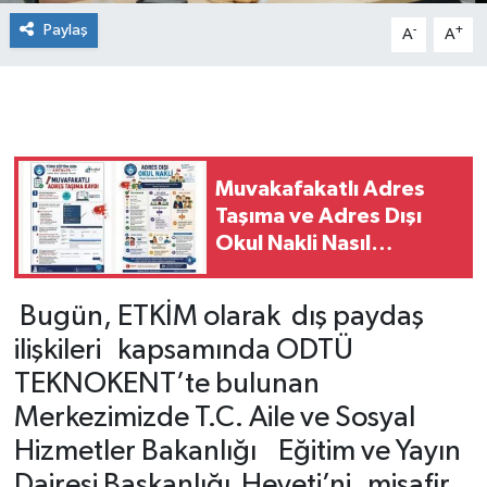
Paylaş
-
+
A
A
Muvakafakatlı Adres
Taşıma ve Adres Dışı
Okul Nakli Nasıl
Yapılacak?
Bugün, ETKİM olarak dış paydaş
ilişkileri kapsamında ODTÜ
TEKNOKENT’te bulunan
Merkezimizde T.C. Aile ve Sosyal
Hizmetler Bakanlığı Eğitim ve Yayın
Dairesi Başkanlığı Heyeti’ni misafir