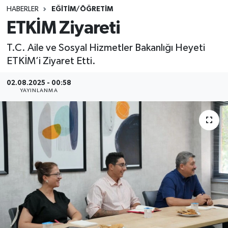
HABERLER
EĞİTİM/ÖĞRETİM
SINAVLAR
AKADEMİK/BİLİM
ETKİM Ziyareti
YARIŞMA/ETKİNLİKLER
MEVZUAT/KARARLAR
T.C. Aile ve Sosyal Hizmetler Bakanlığı Heyeti
ETKİM’i Ziyaret Etti.
ANKET
02.08.2025 - 00:58
YAYINLANMA