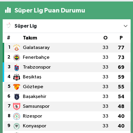
Süper Lig Puan Durumu
Süper Lig
#
Takım
O
P
1
Galatasaray
33
77
2
Fenerbahçe
33
73
3
Trabzonspor
33
69
4
Beşiktaş
33
59
5
Göztepe
33
55
6
Başakşehir
33
54
7
Samsunspor
33
48
8
Rizespor
33
40
9
Konyaspor
33
40