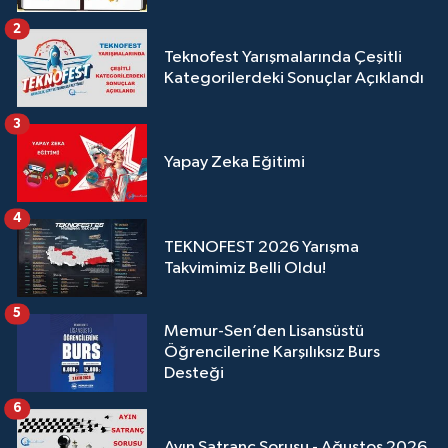
2
Teknofest Yarışmalarında Çeşitli
Kategorilerdeki Sonuçlar Açıklandı
3
Yapay Zeka Eğitimi
4
TEKNOFEST 2026 Yarışma
Takvimimiz Belli Oldu!
5
Memur-Sen’den Lisansüstü
Öğrencilerine Karşılıksız Burs
Desteği
6
Ayın Satranç Sorusu - Ağustos 2026