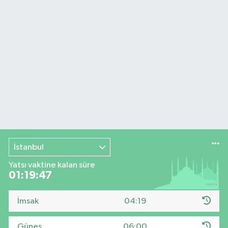
İstanbul
Yatsı vaktine kalan süre
01:19:46
İmsak
04:19
Güneş
06:00