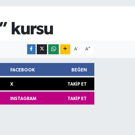
a” kursu
-
+
A
A
FACEBOOK
BEĞEN
X
TAKIP ET
INSTAGRAM
TAKIP ET