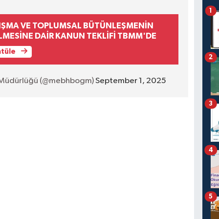
1
NIŞMA VE TOPLUMSAL BÜTÜNLEŞMENİN
LMESİNE DAİR KANUN TEKLİFİ TBMM'DE
ntüle
2
 Müdürlüğü (@mebhbogm)
September 1, 2025
3
4
5