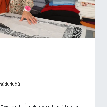
Müdürlüğü
 “Ev Tekstili Ürünleri Hazırlama” kursuna,