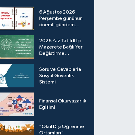
6 Ağustos 2026
Perşembe gününün
önemli gündem
başlıkları
2026 Yaz Tatili İl İçi
Mazerete Bağlı Yer
Değiştirme
Başvurusunda Bulunan
Öğretmenlerin
Soru ve Cevaplarla
Atama Sonuçları
Sosyal Güvenlik
Açıklandı
Sistemi
Finansal Okuryazarlık
Eğitimi
“Okul Dışı Öğrenme
Ortamları”