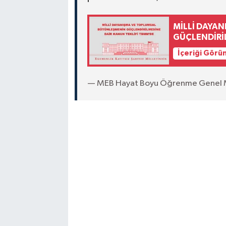
MİLLİ DAYA
GÜÇLENDİRİ
İçeriği Görü
— MEB Hayat Boyu Öğrenme Genel