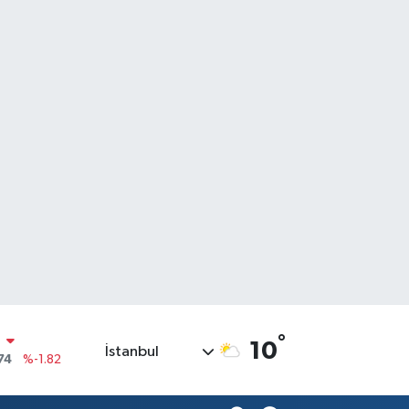
N
74
%-1.82
°
10
İstanbul
20
%0.02
90
%0.19