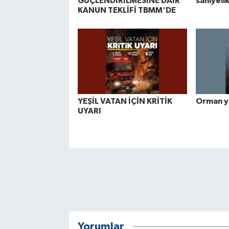
GÜÇLENDİRİLMESİNE DAİR
saniyeli
KANUN TEKLİFİ TBMM'DE
YEŞİL VATAN İÇİN KRİTİK
Orman ya
UYARI
Yorumlar