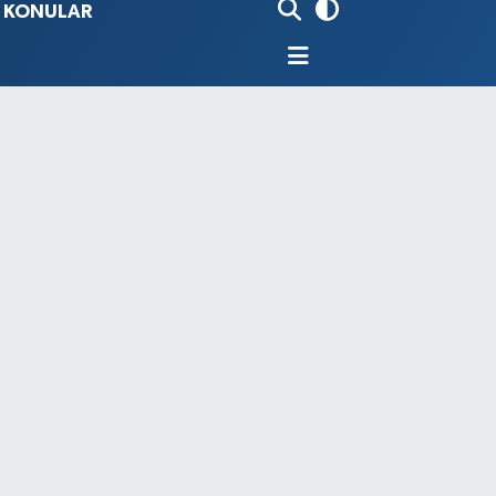
İ KONULAR
80
%0.18
9000
%0.19
0
,00
%0