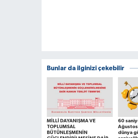
Bunlar da ilginizi çekebilir
MİLLİ DAYANIŞMA VE
60 sani
TOPLUMSAL
Ağustos
BÜTÜNLEŞMENİN
dünya g