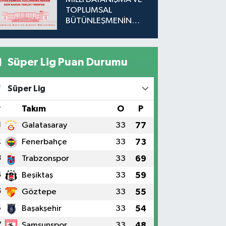
TOPLUMSAL
BÜTÜNLEŞMENİN
GÜÇLENDİRİLMESİNE
DAİR KANUN TEKLİFİ
TBMM'DE
Süper Lig Puan Durumu
Süper Lig
#
Takım
O
P
1
Galatasaray
33
77
2
Fenerbahçe
33
73
3
Trabzonspor
33
69
4
Beşiktaş
33
59
5
Göztepe
33
55
6
Başakşehir
33
54
7
Samsunspor
33
48