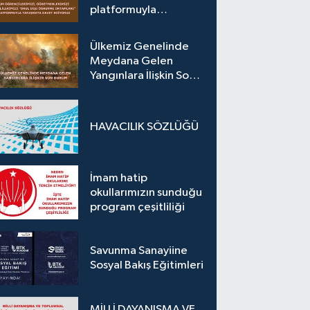
platformuyla
tanışmaya davet
ediyoruz.
Ülkemiz Genelinde
Meydana Gelen
Yangınlara İlişkin Son
Durum
HAVACILIK SÖZLÜĞÜ
İmam hatip
okullarımızın sunduğu
program çeşitliliği
Savunma Sanayiine
Sosyal Bakış Eğitimleri
MİLLİ DAYANIŞMA VE