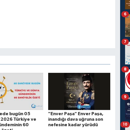
6
7
8
9
yede bugün 05
"Enver Paşa" Enver Paşa,
 2026 Türkiye ve
inandığı dava uğruna son
ündeminin 60
nefesine kadar yürüdü
10