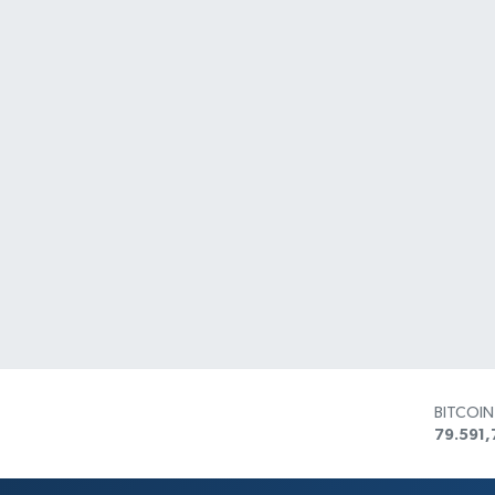
BITCOI
79.591,
DOLAR
45,436
EURO
53,386