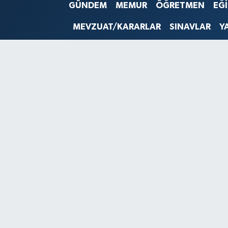
GÜNDEM
MEMUR
ÖĞRETMEN
EĞ
SINAVLAR
AKADEMİK/BİLİM
MEVZUAT/KARARLAR
SINAVLAR
Y
YARIŞMA/ETKİNLİKLER
MEVZUAT/KARARLAR
ANKET