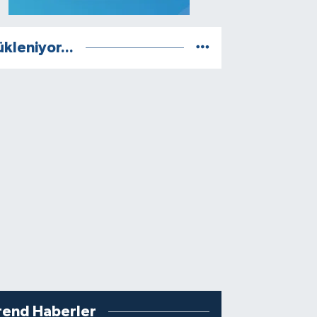
ükleniyor...
rend Haberler