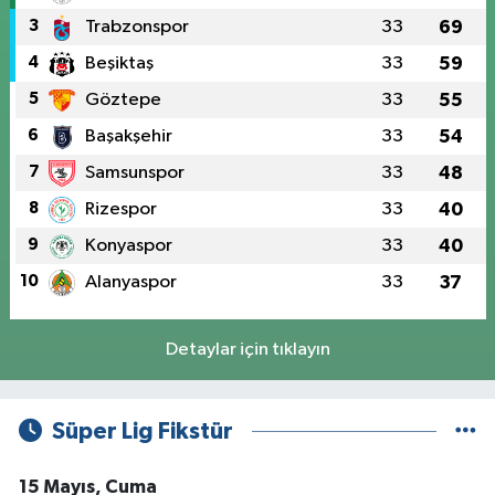
3
Trabzonspor
33
69
4
Beşiktaş
33
59
5
Göztepe
33
55
6
Başakşehir
33
54
7
Samsunspor
33
48
8
Rizespor
33
40
9
Konyaspor
33
40
10
Alanyaspor
33
37
Detaylar için tıklayın
Süper Lig Fikstür
15 Mayıs, Cuma