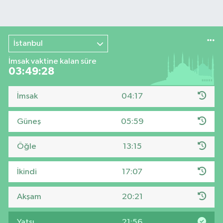
İstanbul
İmsak vaktine kalan süre
03:49:27
İmsak
04:17
Güneş
05:59
Öğle
13:15
İkindi
17:07
Akşam
20:21
Yatsı
21:56