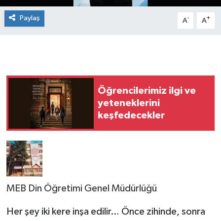
Paylaş
-
+
A
A
Öğrencilerimiz ilgi ve
yeteneklerini
keşfedecekler
MEB Din Öğretimi Genel Müdürlüğü
Her şey iki kere inşa edilir… Önce zihinde, sonra