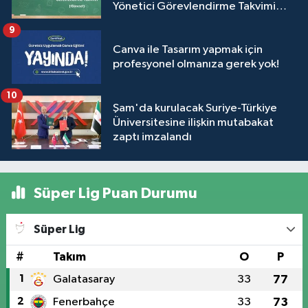
Yönetici Görevlendirme Takvimi
(Güncel)
9
Canva ile Tasarım yapmak için
profesyonel olmanıza gerek yok!
10
Şam'da kurulacak Suriye-Türkiye
Üniversitesine ilişkin mutabakat
zaptı imzalandı
Süper Lig Puan Durumu
Süper Lig
#
Takım
O
P
1
Galatasaray
33
77
2
Fenerbahçe
33
73