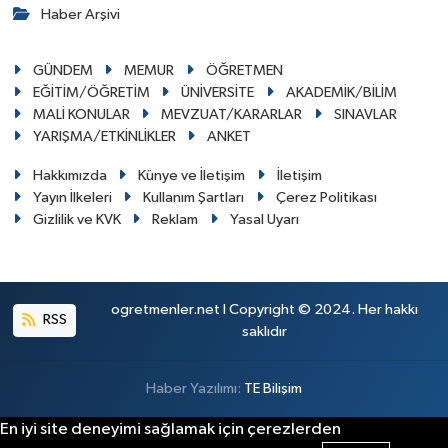
Haber Arşivi
GÜNDEM
MEMUR
ÖĞRETMEN
EĞİTİM/ÖĞRETİM
ÜNİVERSİTE
AKADEMİK/BİLİM
MALİ KONULAR
MEVZUAT/KARARLAR
SINAVLAR
YARIŞMA/ETKİNLİKLER
ANKET
Hakkımızda
Künye ve İletişim
İletişim
Yayın İlkeleri
Kullanım Şartları
Çerez Politikası
Gizlilik ve KVK
Reklam
Yasal Uyarı
ogretmenler.net I Copyright © 2024. Her hakkı
RSS
saklıdır
Haber Yazılımı:
TE Bilişim
En iyi site deneyimi sağlamak için çerezlerden