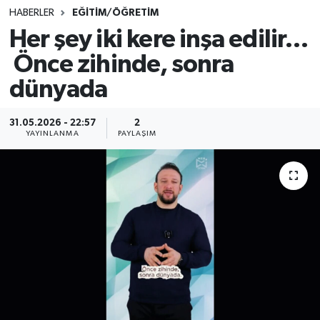
HABERLER
EĞİTİM/ÖĞRETİM
SINAVLAR
AKADEMİK/BİLİM
Her şey iki kere inşa edilir…
Önce zihinde, sonra
YARIŞMA/ETKİNLİKLER
MEVZUAT/KARARLAR
dünyada
ANKET
31.05.2026 - 22:57
2
YAYINLANMA
PAYLAŞIM