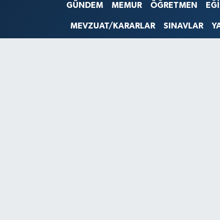
GÜNDEM
MEMUR
ÖĞRETMEN
EĞ
SINAVLAR
AKADEMİK/BİLİM
MEVZUAT/KARARLAR
SINAVLAR
Y
YARIŞMA/ETKİNLİKLER
MEVZUAT/KARARLAR
ANKET