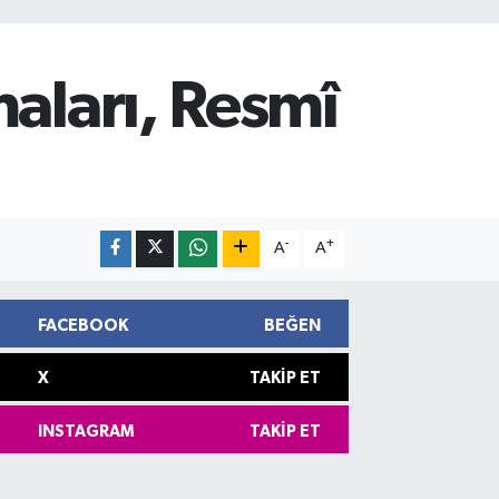
maları, Resmî
-
+
A
A
FACEBOOK
BEĞEN
X
TAKIP ET
INSTAGRAM
TAKIP ET