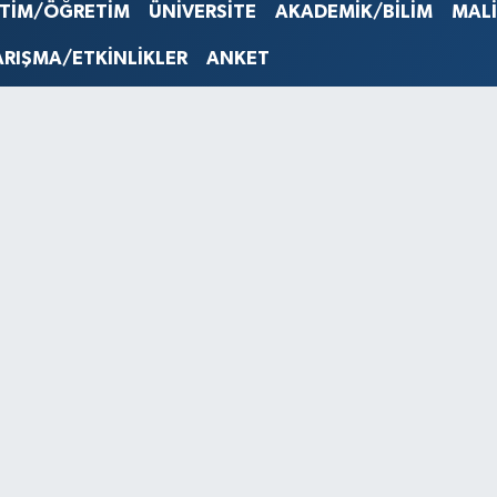
STERLİN
İTİM/ÖĞRETİM
ÜNİVERSİTE
AKADEMİK/BİLİM
MAL
61,603
G.ALTIN
ARIŞMA/ETKİNLİKLER
ANKET
6862,0
BİST10
14.598
BITCOI
79.591,