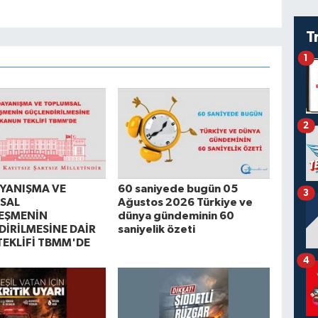
T
1
2
AYANIŞMA VE
60 saniyede bugün 05
3
SAL
Ağustos 2026 Türkiye ve
EŞMENİN
dünya gündeminin 60
İRİLMESİNE DAİR
saniyelik özeti
EKLİFİ TBMM'DE
4