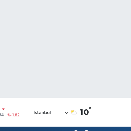
°
10
İstanbul
20
%0.02
90
%0.19