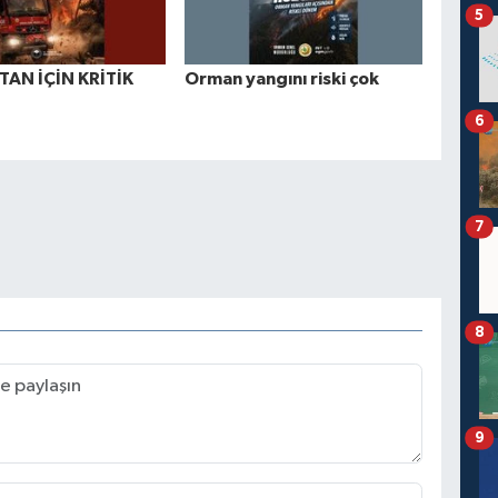
5
TAN İÇİN KRİTİK
Orman yangını riski çok
6
7
8
9