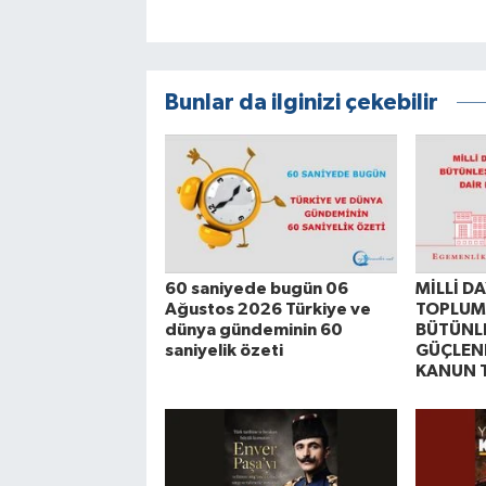
Bunlar da ilginizi çekebilir
60 saniyede bugün 06
MİLLİ D
Ağustos 2026 Türkiye ve
TOPLUM
dünya gündeminin 60
BÜTÜNL
saniyelik özeti
GÜÇLEND
KANUN T