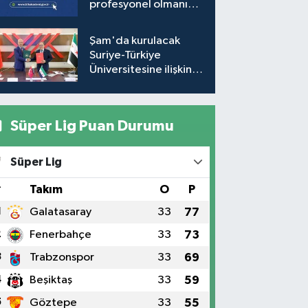
profesyonel olmanıza
gerek yok!
Şam'da kurulacak
Suriye-Türkiye
Üniversitesine ilişkin
mutabakat zaptı
imzalandı
Süper Lig Puan Durumu
Süper Lig
#
Takım
O
P
1
Galatasaray
33
77
2
Fenerbahçe
33
73
3
Trabzonspor
33
69
4
Beşiktaş
33
59
5
Göztepe
33
55