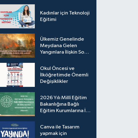
Kadınlar için Teknoloji
Eğitimi
Ülkemiz Genelinde
Meydana Gelen
Yangınlara İlişkin Son
Durum
Okul Öncesi ve
İlköğretimde Önemli
Değişiklikler
2026 Yılı Millî Eğitim
Bakanlığına Bağlı
Eğitim Kurumlarına İlk
Defa Yönetici
Görevlendirme
Canva ile Tasarım
Takvimi (Güncel)
yapmak için