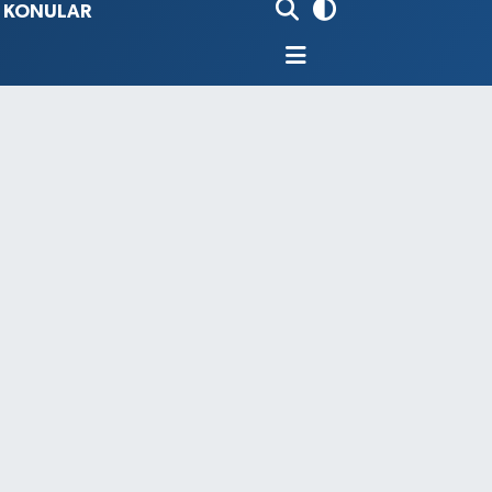
İ KONULAR
80
%0.18
9000
%0.19
0
,00
%0
N
74
%-1.82