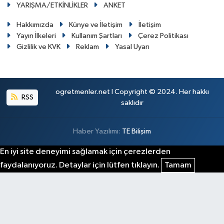
YARIŞMA/ETKİNLİKLER
ANKET
Hakkımızda
Künye ve İletişim
İletişim
Yayın İlkeleri
Kullanım Şartları
Çerez Politikası
Gizlilik ve KVK
Reklam
Yasal Uyarı
ogretmenler.net I Copyright © 2024. Her hakkı
RSS
saklıdır
Haber Yazılımı:
TE Bilişim
En iyi site deneyimi sağlamak için çerezlerden
faydalanıyoruz. Detaylar için lütfen tıklayın.
Tamam