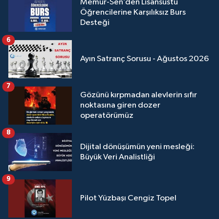
Memur-Sen’den Lisansüstü
Öğrencilerine Karşılıksız Burs
Desteği
6
Ayın Satranç Sorusu - Ağustos 2026
7
Gözünü kırpmadan alevlerin sıfır
noktasına giren dozer
operatörümüz
8
Dijital dönüşümün yeni mesleği:
Büyük Veri Analistliği
9
Pilot Yüzbaşı Cengiz Topel