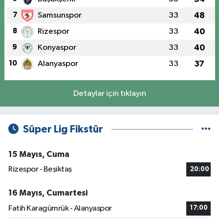
7
Samsunspor
33
48
8
Rizespor
33
40
9
Konyaspor
33
40
10
Alanyaspor
33
37
Detaylar için tıklayın
Süper Lig Fikstür
15 Mayıs, Cuma
Rizespor - Beşiktaş
20:00
16 Mayıs, Cumartesi
Fatih Karagümrük - Alanyaspor
17:00