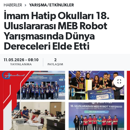
HABERLER
YARIŞMA/ETKİNLİKLER
SINAVLAR
AKADEMİK/BİLİM
İmam Hatip Okulları 18.
Uluslararası MEB Robot
YARIŞMA/ETKİNLİKLER
MEVZUAT/KARARLAR
Yarışmasında Dünya
ANKET
Dereceleri Elde Etti
11.05.2026 - 08:10
2
YAYINLANMA
PAYLAŞIM