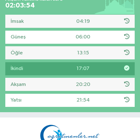
02:03:54
İmsak
04:19
Güneş
06:00
Öğle
13:15
İkindi
17:07
Akşam
20:20
Yatsı
21:54