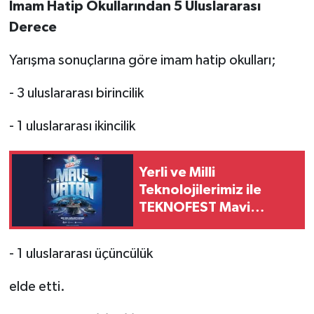
İmam
Hatip
Okullarından
5
Uluslararası
Derece
Yarışma sonuçlarına göre imam hatip okulları;
- 3 uluslararası birincilik
- 1 uluslararası ikincilik
Yerli ve Milli
Teknolojilerimiz ile
TEKNOFEST Mavi
Vatandayız!
- 1 uluslararası üçüncülük
elde etti.