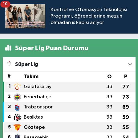
10
Kontrol ve Otomasyon Teknolojisi
Programı, öğrencilerine mezun
olmadan iş kapısı açıyor
Süper Lig Puan Durumu
Süper Lig
#
Takım
O
P
1
Galatasaray
33
77
2
Fenerbahçe
33
73
3
Trabzonspor
33
69
4
Beşiktaş
33
59
5
Göztepe
33
55
6
Başakşehir
33
54