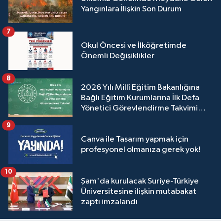
Yangınlara İlişkin Son Durum
7
Okul Öncesi ve İlköğretimde
Önemli Değişiklikler
8
2026 Yılı Millî Eğitim Bakanlığına
Bağlı Eğitim Kurumlarına İlk Defa
Yönetici Görevlendirme Takvimi
(Güncel)
9
Canva ile Tasarım yapmak için
profesyonel olmanıza gerek yok!
10
Şam'da kurulacak Suriye-Türkiye
Üniversitesine ilişkin mutabakat
zaptı imzalandı