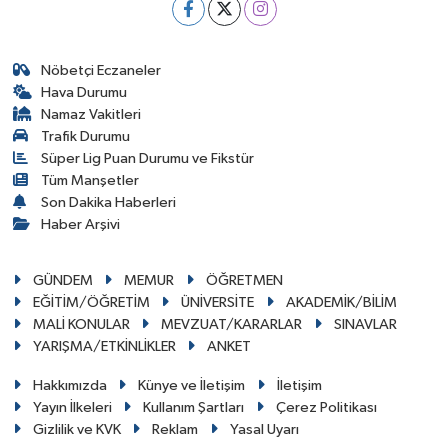
Nöbetçi Eczaneler
Hava Durumu
Namaz Vakitleri
Trafik Durumu
Süper Lig Puan Durumu ve Fikstür
Tüm Manşetler
Son Dakika Haberleri
Haber Arşivi
GÜNDEM
MEMUR
ÖĞRETMEN
EĞİTİM/ÖĞRETİM
ÜNİVERSİTE
AKADEMİK/BİLİM
MALİ KONULAR
MEVZUAT/KARARLAR
SINAVLAR
YARIŞMA/ETKİNLİKLER
ANKET
Hakkımızda
Künye ve İletişim
İletişim
Yayın İlkeleri
Kullanım Şartları
Çerez Politikası
Gizlilik ve KVK
Reklam
Yasal Uyarı