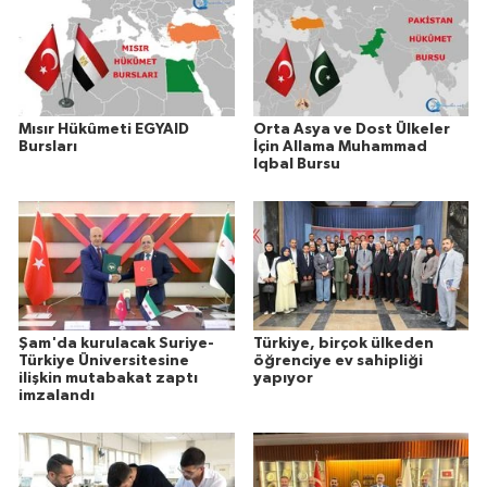
Mısır Hükûmeti EGYAID
Orta Asya ve Dost Ülkeler
Bursları
İçin Allama Muhammad
Iqbal Bursu
Şam'da kurulacak Suriye-
Türkiye, birçok ülkeden
Türkiye Üniversitesine
öğrenciye ev sahipliği
ilişkin mutabakat zaptı
yapıyor
imzalandı