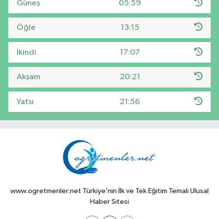
Güneş
05:59
Öğle
13:15
İkindi
17:07
Akşam
20:21
Yatsı
21:56
www.ogretmenler.net Türkiye’nin İlk ve Tek Eğitim Temalı Ulusal
Haber Sitesi