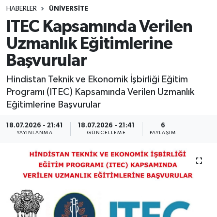
HABERLER
ÜNİVERSİTE
SINAVLAR
AKADEMİK/BİLİM
ITEC Kapsamında Verilen
Uzmanlık Eğitimlerine
YARIŞMA/ETKİNLİKLER
MEVZUAT/KARARLAR
Başvurular
ANKET
Hindistan Teknik ve Ekonomik İşbirliği Eğitim
Programı (ITEC) Kapsamında Verilen Uzmanlık
Eğitimlerine Başvurular
18.07.2026 - 21:41
18.07.2026 - 21:41
6
YAYINLANMA
GÜNCELLEME
PAYLAŞIM