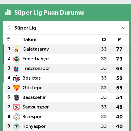
Süper Lig Puan Durumu
Süper Lig
#
Takım
O
P
1
Galatasaray
33
77
2
Fenerbahçe
33
73
3
Trabzonspor
33
69
4
Beşiktaş
33
59
5
Göztepe
33
55
6
Başakşehir
33
54
7
Samsunspor
33
48
8
Rizespor
33
40
9
Konyaspor
33
40