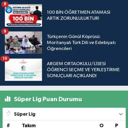
8
100 BİN ÖĞRETMEN ATAMASI
ARTIK ZORUNLULUKTUR!
9
Türkçenin Gönül Köprüsü:
Moritanyalı Türk Dili ve Edebiyatı
Öğrencileri
10
ARGEM ORTAOKULU/LİSESİ
ÖĞRENCİ SEÇME VE YERLEŞTİRME
SONUÇLARI AÇIKLANDI
Süper Lig Puan Durumu
Süper Lig
#
Takım
O
P