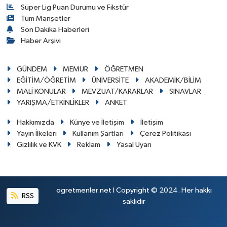
Süper Lig Puan Durumu ve Fikstür
Tüm Manşetler
Son Dakika Haberleri
Haber Arşivi
GÜNDEM
MEMUR
ÖĞRETMEN
EĞİTİM/ÖĞRETİM
ÜNİVERSİTE
AKADEMİK/BİLİM
MALİ KONULAR
MEVZUAT/KARARLAR
SINAVLAR
YARIŞMA/ETKİNLİKLER
ANKET
Hakkımızda
Künye ve İletişim
İletişim
Yayın İlkeleri
Kullanım Şartları
Çerez Politikası
Gizlilik ve KVK
Reklam
Yasal Uyarı
ogretmenler.net I Copyright © 2024. Her hakkı
RSS
saklıdır