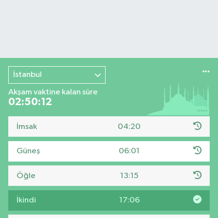
İstanbul
Akşam vaktine kalan süre
02:50:11
İmsak
04:20
Güneş
06:01
Öğle
13:15
İkindi
17:06