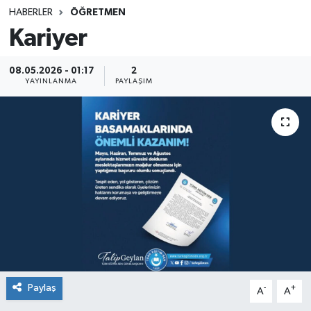
HABERLER
ÖĞRETMEN
SINAVLAR
AKADEMİK/BİLİM
Kariyer
YARIŞMA/ETKİNLİKLER
MEVZUAT/KARARLAR
08.05.2026 - 01:17
2
YAYINLANMA
PAYLAŞIM
ANKET
Paylaş
-
+
A
A