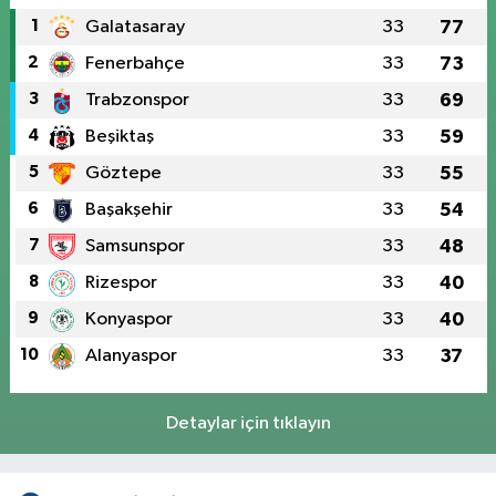
1
Galatasaray
33
77
2
Fenerbahçe
33
73
3
Trabzonspor
33
69
4
Beşiktaş
33
59
5
Göztepe
33
55
6
Başakşehir
33
54
7
Samsunspor
33
48
8
Rizespor
33
40
9
Konyaspor
33
40
10
Alanyaspor
33
37
Detaylar için tıklayın