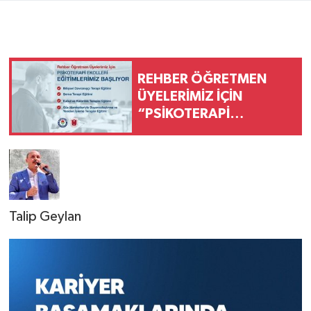
REHBER ÖĞRETMEN
ÜYELERİMİZ İÇİN
“PSİKOTERAPİ
EKOLLERİ”
EĞİTİMLERİMİZ
BAŞLIYOR
Talip Geylan