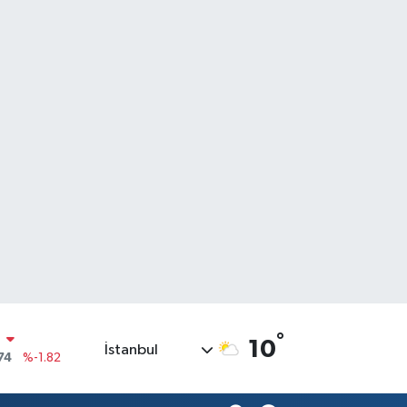
°
10
İstanbul
20
%0.02
90
%0.19