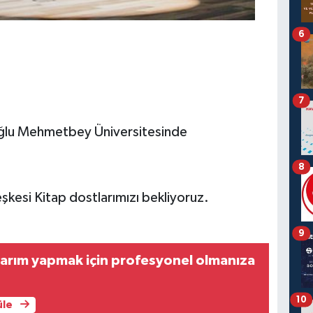
6
7
oğlu Mehmetbey Üniversitesinde
8
kesi Kitap dostlarımızı bekliyoruz.
9
10
üle