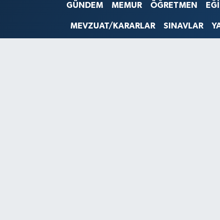
GÜNDEM
MEMUR
ÖĞRETMEN
EĞ
SINAVLAR
AKADEMİK/BİLİM
MEVZUAT/KARARLAR
SINAVLAR
Y
YARIŞMA/ETKİNLİKLER
MEVZUAT/KARARLAR
ANKET