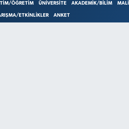
STERLİN
İTİM/ÖĞRETİM
ÜNİVERSİTE
AKADEMİK/BİLİM
MAL
61,603
G.ALTIN
ARIŞMA/ETKİNLİKLER
ANKET
6862,0
BİST10
14.598
BITCOI
79.591,