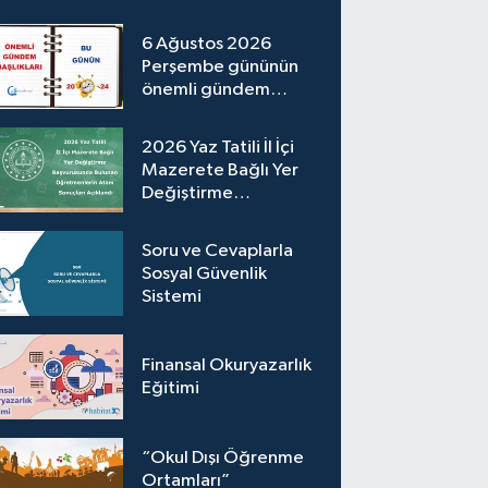
6 Ağustos 2026
Perşembe gününün
önemli gündem
başlıkları
2026 Yaz Tatili İl İçi
Mazerete Bağlı Yer
Değiştirme
Başvurusunda Bulunan
Öğretmenlerin
Soru ve Cevaplarla
Atama Sonuçları
Sosyal Güvenlik
Açıklandı
Sistemi
Finansal Okuryazarlık
Eğitimi
“Okul Dışı Öğrenme
Ortamları”