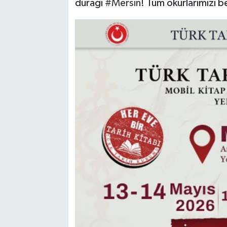
durağı
#Mersin
! Tüm okurlarımızı b