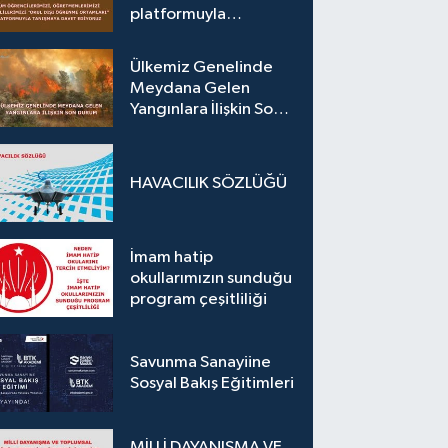
platformuyla
tanışmaya davet
ediyoruz.
Ülkemiz Genelinde
Meydana Gelen
Yangınlara İlişkin Son
Durum
HAVACILIK SÖZLÜĞÜ
İmam hatip
okullarımızın sunduğu
program çeşitliliği
Savunma Sanayiine
Sosyal Bakış Eğitimleri
MİLLİ DAYANIŞMA VE