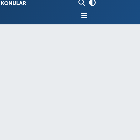
İ KONULAR
80
%0.18
9000
%0.19
0
,00
%0
N
74
%-1.82