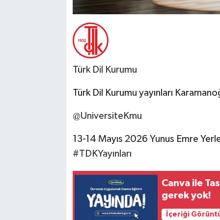
Türk Dil Kurumu
Türk Dil Kurumu yayınları Karaman
@UniversiteKmu
13-14 Mayıs 2026 Yunus Emre Yerleş
#TDKYayınları
Canva ile Tasarım yapmak için profesyonel olmanıza
gerek yok!
İçeriği Görünt