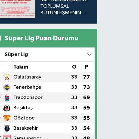
TOPLUMSAL
BÜTÜNLEŞMENİN
GÜÇLENDİRİLMESİNE
DAİR KANUN TEKLİFİ
TBMM'DE
Süper Lig Puan Durumu
Süper Lig
#
Takım
O
P
1
Galatasaray
33
77
2
Fenerbahçe
33
73
3
Trabzonspor
33
69
4
Beşiktaş
33
59
5
Göztepe
33
55
6
Başakşehir
33
54
7
Samsunspor
33
48