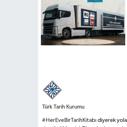
Türk Tarih Kurumu
#HerEveBirTarihKitabı
diyerek yola