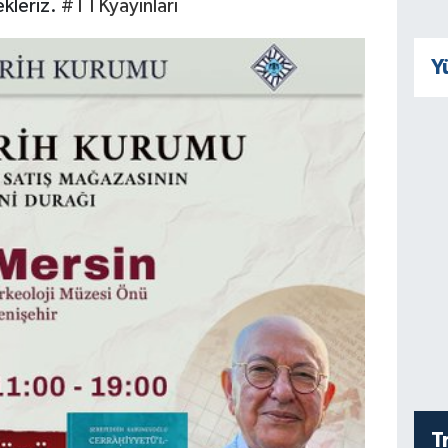
ekleriz.
#TTKyayınları
Y
T