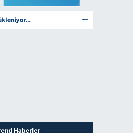
ükleniyor...
rend Haberler