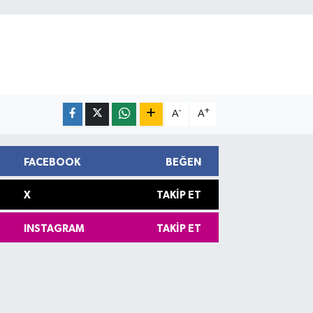
-
+
A
A
FACEBOOK
BEĞEN
X
TAKIP ET
INSTAGRAM
TAKIP ET