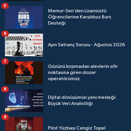
5
Memur-Sen’den Lisansüstü
Öğrencilerine Karşılıksız Burs
Desteği
6
Ayın Satranç Sorusu - Ağustos 2026
7
Gözünü kırpmadan alevlerin sıfır
noktasına giren dozer
operatörümüz
8
Dijital dönüşümün yeni mesleği:
Büyük Veri Analistliği
9
Pilot Yüzbaşı Cengiz Topel