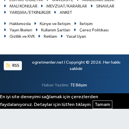
MALİ KONULAR
MEVZUAT/KARARLAR
SINAVLAR
YARIŞMA/ETKİNLİKLER
ANKET
Hakkımızda
Künye ve İletişim
İletişim
Yayın İlkeleri
Kullanım Şartları
Çerez Politikası
Gizlilik ve KVK
Reklam
Yasal Uyarı
ogretmenler.net I Copyright © 2024. Her hakkı
RSS
saklıdır
Haber Yazılımı:
TE Bilişim
En iyi site deneyimi sağlamak için çerezlerden
faydalanıyoruz. Detaylar için lütfen tıklayın.
Tamam