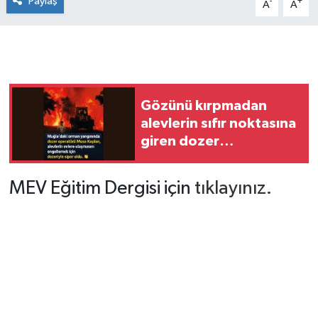
Paylaş
-
+
A
A
Gözünü kırpmadan
alevlerin sıfır noktasına
giren dozer
operatörümüz
MEV Eğitim Dergisi için
tıklayınız.