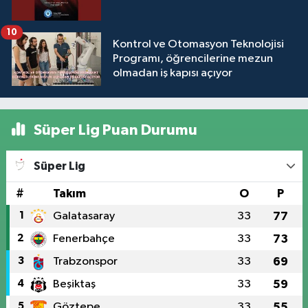
10
Kontrol ve Otomasyon Teknolojisi
Programı, öğrencilerine mezun
olmadan iş kapısı açıyor
Süper Lig Puan Durumu
Süper Lig
#
Takım
O
P
1
Galatasaray
33
77
2
Fenerbahçe
33
73
3
Trabzonspor
33
69
4
Beşiktaş
33
59
5
Göztepe
33
55