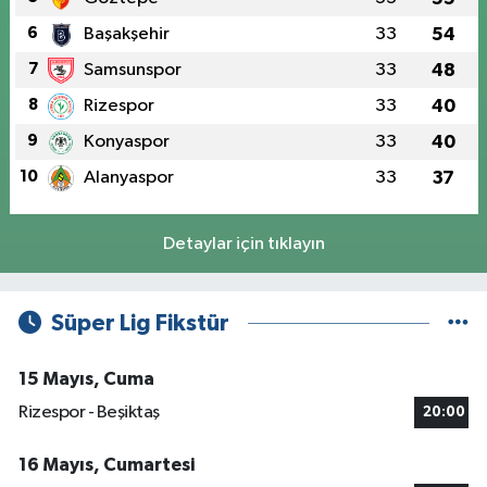
6
Başakşehir
33
54
7
Samsunspor
33
48
8
Rizespor
33
40
9
Konyaspor
33
40
10
Alanyaspor
33
37
Detaylar için tıklayın
Süper Lig Fikstür
15 Mayıs, Cuma
Rizespor - Beşiktaş
20:00
16 Mayıs, Cumartesi