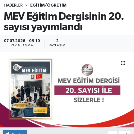
HABERLER
EĞİTİM/ÖĞRETİM
SINAVLAR
AKADEMİK/BİLİM
MEV Eğitim Dergisinin 20.
sayısı yayımlandı
YARIŞMA/ETKİNLİKLER
MEVZUAT/KARARLAR
ANKET
07.07.2026 - 09:10
2
YAYINLANMA
PAYLAŞIM