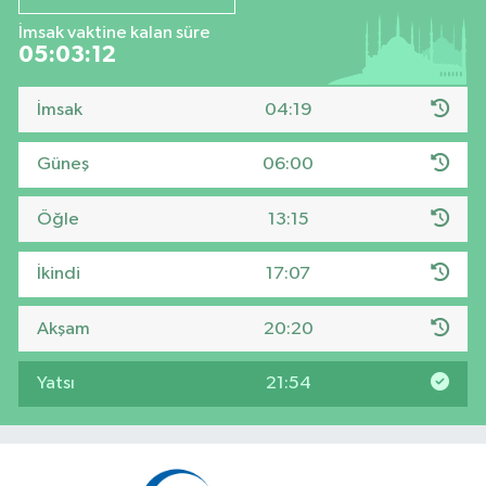
İmsak vaktine kalan süre
05:03:12
İmsak
04:19
Güneş
06:00
Öğle
13:15
İkindi
17:07
Akşam
20:20
Yatsı
21:54