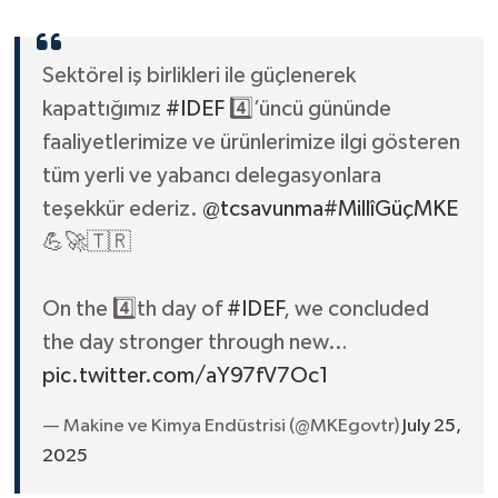
Sektörel iş birlikleri ile güçlenerek
kapattığımız
#IDEF
4️⃣’üncü gününde
faaliyetlerimize ve ürünlerimize ilgi gösteren
tüm yerli ve yabancı delegasyonlara
teşekkür ederiz.
@tcsavunma
#MillîGüçMKE
💪🚀🇹🇷
On the 4️⃣th day of
#IDEF
, we concluded
the day stronger through new…
pic.twitter.com/aY97fV7Oc1
— Makine ve Kimya Endüstrisi (@MKEgovtr)
July 25,
2025