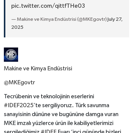
pic.twitter.com/qittfTHe03
— Makine ve Kimya Endüstrisi (@MKEgovtr)
July 27,
2025
Makine ve Kimya Endüstrisi
@MKEgovtr
Tecrübenin ve teknolojinin eserlerini
#IDEF2025
’te sergiliyoruz. Türk savunma
sanayisinin dününe ve bugününe damga vuran
MKE imzalı yüzlerce ürün ile kabiliyetlerimizi
sergilediğimiz
#IDEF
Fuarı ’inci gününde bizleri