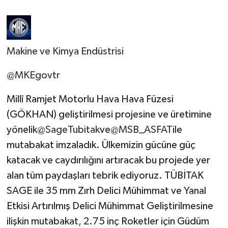
Makine ve Kimya Endüstrisi
@MKEgovtr
Millî Ramjet Motorlu Hava Hava Füzesi
(GÖKHAN) geliştirilmesi projesine ve üretimine
yönelik
@SageTubitak
ve
@MSB_ASFAT
ile
mutabakat imzaladık. Ülkemizin gücüne güç
katacak ve caydırılığını artıracak bu projede yer
alan tüm paydaşları tebrik ediyoruz. TÜBİTAK
SAGE ile 35 mm Zırh Delici Mühimmat ve Yanal
Etkisi Artırılmış Delici Mühimmat Geliştirilmesine
ilişkin mutabakat, 2.75 inç Roketler için Güdüm