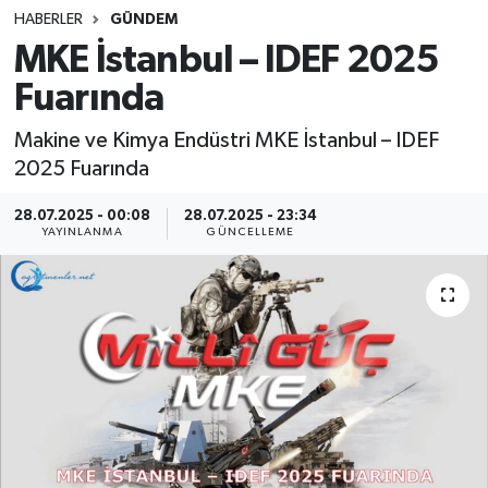
HABERLER
GÜNDEM
SINAVLAR
AKADEMİK/BİLİM
MKE İstanbul – IDEF 2025
Fuarında
YARIŞMA/ETKİNLİKLER
MEVZUAT/KARARLAR
Makine ve Kimya Endüstri MKE İstanbul – IDEF
ANKET
2025 Fuarında
28.07.2025 - 00:08
28.07.2025 - 23:34
YAYINLANMA
GÜNCELLEME