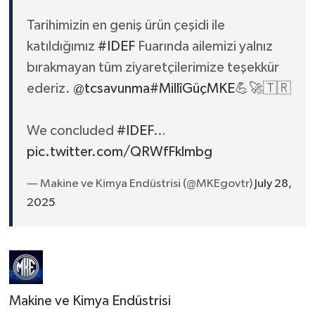
Tarihimizin en geniş ürün çeşidi ile
katıldığımız
#IDEF
Fuarında ailemizi yalnız
bırakmayan tüm ziyaretçilerimize teşekkür
ederiz.
@tcsavunma
#MillîGüçMKE
💪🚀🇹🇷
We concluded
#IDEF
…
pic.twitter.com/QRWfFklmbg
— Makine ve Kimya Endüstrisi (@MKEgovtr)
July 28,
2025
Makine ve Kimya Endüstrisi