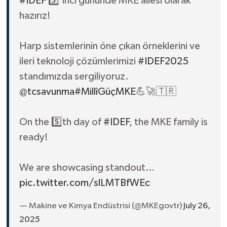
#IDEF
5️⃣’inci gününde MKE ailesi olarak
hazırız!
Harp sistemlerinin öne çıkan örneklerini ve
ileri teknoloji çözümlerimizi
#IDEF2025
standımızda sergiliyoruz.
@tcsavunma
#MillîGüçMKE
💪🚀🇹🇷
On the 5️⃣th day of
#IDEF
, the MKE family is
ready!
We are showcasing standout…
pic.twitter.com/slLMTBfWEc
— Makine ve Kimya Endüstrisi (@MKEgovtr)
July 26,
2025