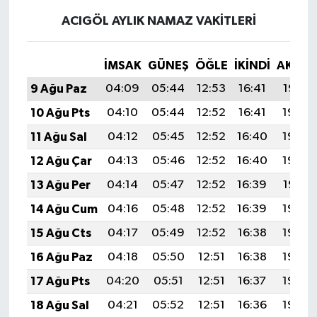
ACIGÖL AYLIK NAMAZ VAKITLERI
İMSAK
GÜNEŞ
ÖĞLE
İKINDI
AKŞA
9 Ağu Paz
04:09
05:44
12:53
16:41
19:52
10 Ağu Pts
04:10
05:44
12:52
16:41
19:50
11 Ağu Sal
04:12
05:45
12:52
16:40
19:49
12 Ağu Çar
04:13
05:46
12:52
16:40
19:48
13 Ağu Per
04:14
05:47
12:52
16:39
19:47
14 Ağu Cum
04:16
05:48
12:52
16:39
19:46
15 Ağu Cts
04:17
05:49
12:52
16:38
19:44
16 Ağu Paz
04:18
05:50
12:51
16:38
19:43
17 Ağu Pts
04:20
05:51
12:51
16:37
19:42
18 Ağu Sal
04:21
05:52
12:51
16:36
19:40