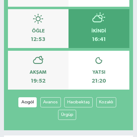
ÖĞLE
İKINDI
12:53
16:41
AKŞAM
YATSI
19:52
21:20
Acıgöl
Avanos
Hacıbektaş
Kozaklı
Ürgüp