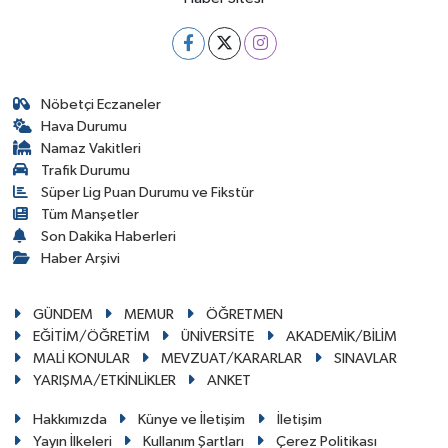
Nöbetçi Eczaneler
Hava Durumu
Namaz Vakitleri
Trafik Durumu
Süper Lig Puan Durumu ve Fikstür
Tüm Manşetler
Son Dakika Haberleri
Haber Arşivi
GÜNDEM
MEMUR
ÖĞRETMEN
EĞİTİM/ÖĞRETİM
ÜNİVERSİTE
AKADEMİK/BİLİM
MALİ KONULAR
MEVZUAT/KARARLAR
SINAVLAR
YARIŞMA/ETKİNLİKLER
ANKET
Hakkımızda
Künye ve İletişim
İletişim
Yayın İlkeleri
Kullanım Şartları
Çerez Politikası