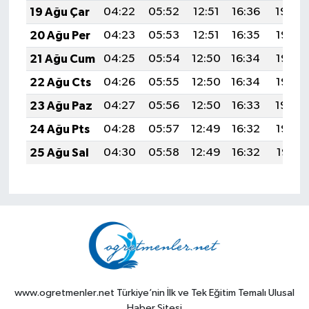
19 Ağu Çar
04:22
05:52
12:51
16:36
19:39
20 Ağu Per
04:23
05:53
12:51
16:35
19:38
21 Ağu Cum
04:25
05:54
12:50
16:34
19:36
22 Ağu Cts
04:26
05:55
12:50
16:34
19:35
23 Ağu Paz
04:27
05:56
12:50
16:33
19:34
24 Ağu Pts
04:28
05:57
12:49
16:32
19:32
25 Ağu Sal
04:30
05:58
12:49
16:32
19:31
www.ogretmenler.net Türkiye’nin İlk ve Tek Eğitim Temalı Ulusal
Haber Sitesi