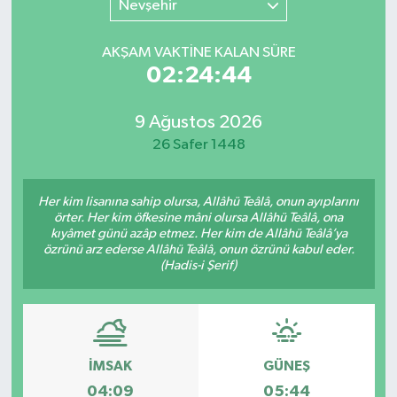
Nevşehir
SINAVLAR
AKADEMİK/BİLİM
AKŞAM VAKTİNE KALAN SÜRE
02:24:43
YARIŞMA/ETKİNLİKLER
MEVZUAT/KARARLAR
9 Ağustos 2026
ANKET
26 Safer 1448
Her kim lisanına sahip olursa, Allâhü Teâlâ, onun ayıplarını
örter. Her kim öfkesine mâni olursa Allâhü Teâlâ, ona
kıyâmet günü azâp etmez. Her kim de Allâhü Teâlâ’ya
özrünü arz ederse Allâhü Teâlâ, onun özrünü kabul eder.
(Hadis-i Şerif)
İMSAK
GÜNEŞ
04:09
05:44