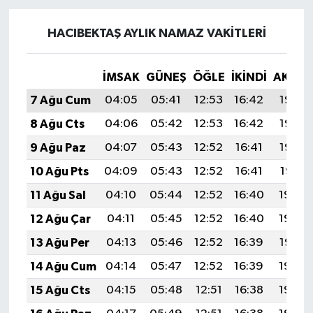
HACIBEKTAŞ AYLIK NAMAZ VAKITLERI
İMSAK
GÜNEŞ
ÖĞLE
İKINDI
AKŞA
7 Ağu Cum
04:05
05:41
12:53
16:42
19:55
8 Ağu Cts
04:06
05:42
12:53
16:42
19:53
9 Ağu Paz
04:07
05:43
12:52
16:41
19:52
10 Ağu Pts
04:09
05:43
12:52
16:41
19:51
11 Ağu Sal
04:10
05:44
12:52
16:40
19:50
12 Ağu Çar
04:11
05:45
12:52
16:40
19:49
13 Ağu Per
04:13
05:46
12:52
16:39
19:47
14 Ağu Cum
04:14
05:47
12:52
16:39
19:46
15 Ağu Cts
04:15
05:48
12:51
16:38
19:45