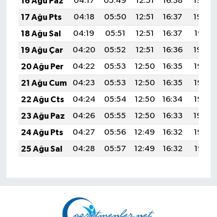
16 Ağu Paz
04:17
05:49
12:51
16:38
19:43
17 Ağu Pts
04:18
05:50
12:51
16:37
19:42
18 Ağu Sal
04:19
05:51
12:51
16:37
19:41
19 Ağu Çar
04:20
05:52
12:51
16:36
19:39
20 Ağu Per
04:22
05:53
12:50
16:35
19:38
21 Ağu Cum
04:23
05:53
12:50
16:35
19:37
22 Ağu Cts
04:24
05:54
12:50
16:34
19:35
23 Ağu Paz
04:26
05:55
12:50
16:33
19:34
24 Ağu Pts
04:27
05:56
12:49
16:32
19:32
25 Ağu Sal
04:28
05:57
12:49
16:32
19:31