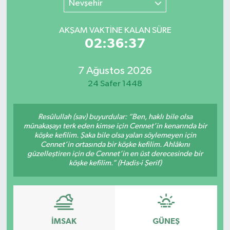
Nevşehir
SINAVLAR
AKADEMİK/BİLİM
AKŞAM VAKTİNE KALAN SÜRE
02:36:37
YARIŞMA/ETKİNLİKLER
MEVZUAT/KARARLAR
7 Ağustos 2026
ANKET
24 Safer 1448
Resûlullah (sav) buyurdular: “Ben, haklı bile olsa
münakaşayı terk eden kimse için Cennet’in kenarında bir
köşke kefilim. Şaka bile olsa yalan söylemeyen için
Cennet’in ortasında bir köşke kefilim. Ahlâkını
güzelleştiren için de Cennet’in en üst derecesinde bir
köşke kefilim.” (Hadis-i Şerif)
İMSAK
GÜNEŞ