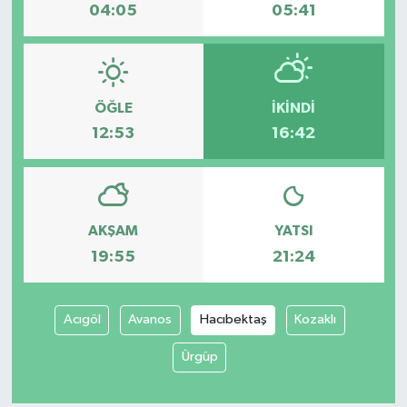
04:05
05:41
ÖĞLE
İKINDI
12:53
16:42
AKŞAM
YATSI
19:55
21:24
Acıgöl
Avanos
Hacıbektaş
Kozaklı
Ürgüp