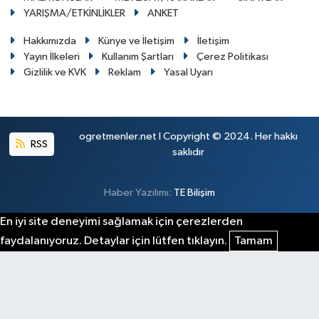
YARIŞMA/ETKİNLİKLER
ANKET
Hakkımızda
Künye ve İletişim
İletişim
Yayın İlkeleri
Kullanım Şartları
Çerez Politikası
Gizlilik ve KVK
Reklam
Yasal Uyarı
ogretmenler.net I Copyright © 2024. Her hakkı
RSS
saklıdır
Haber Yazılımı:
TE Bilişim
En iyi site deneyimi sağlamak için çerezlerden
faydalanıyoruz. Detaylar için lütfen tıklayın.
Tamam