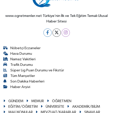
www.ogretmenler.net Türkiye’nin İlk ve Tek Eğitim Temalı Ulusal
Haber Sitesi
Nöbetçi Eczaneler
Hava Durumu
Namaz Vakitleri
Trafik Durumu
Süper Lig Puan Durumu ve Fikstür
Tüm Manşetler
Son Dakika Haberleri
Haber Arşivi
GÜNDEM
MEMUR
ÖĞRETMEN
EĞİTİM/ÖĞRETİM
ÜNİVERSİTE
AKADEMİK/BİLİM
MALİ KONULAR
MEVZUAT/KARARLAR
SINAVLAR