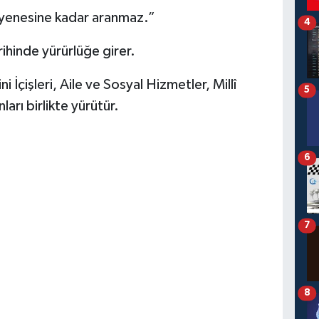
uayenesine kadar aranmaz.”
4
hinde yürürlüğe girer.
çişleri, Aile ve Sosyal Hizmetler, Millî
5
ları birlikte yürütür.
6
7
8