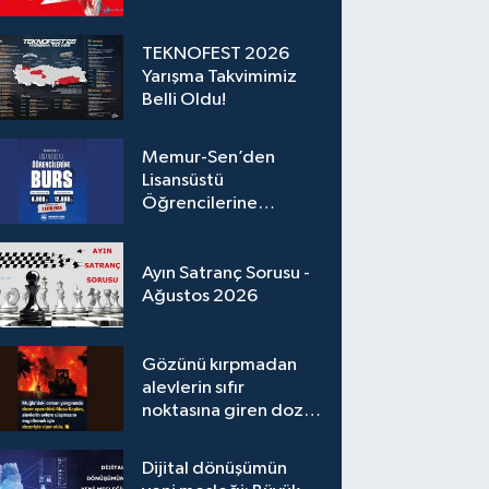
TEKNOFEST 2026
Yarışma Takvimimiz
Belli Oldu!
Memur-Sen’den
Lisansüstü
Öğrencilerine
Karşılıksız Burs
Desteği
Ayın Satranç Sorusu -
Ağustos 2026
Gözünü kırpmadan
alevlerin sıfır
noktasına giren dozer
operatörümüz
Dijital dönüşümün