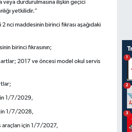
na veya durdurulmasına ilişkin geçici
ığı yetkilidir.”
 nci maddesinin birinci fıkrası aşağıdaki
in birinci fıkrasının;
T
1
şartlar; 2017 ve öncesi model okul servis
tlar;
2
için 1/7/2029,
için 1/7/2028,
3
 araçları için 1/7/2027,