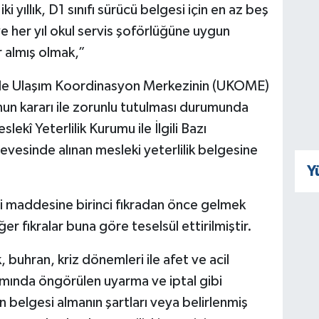
iki yıllık, D1 sınıfı sürücü belgesi için en az beş
ve her yıl okul servis şoförlüğüne uygun
 almış olmak,”
erde Ulaşım Koordinasyon Merkezinin (UKOME)
unun kararı ile zorunlu tutulması durumunda
ekî Yeterlilik Kurumu ile İlgili Bazı
esinde alınan mesleki yeterlilik belgesine
Y
 maddesine birinci fıkradan önce gelmek
er fıkralar buna göre teselsül ettirilmiştir.
, buhran, kriz dönemleri ile afet ve acil
mında öngörülen uyarma ve iptal gibi
in belgesi almanın şartları veya belirlenmiş