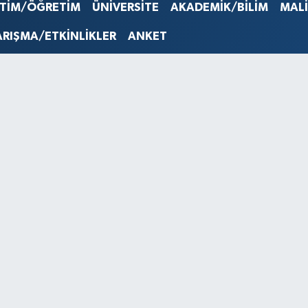
İTİM/ÖĞRETİM
ÜNİVERSİTE
AKADEMİK/BİLİM
MAL
STERLİN
61,603
ARIŞMA/ETKİNLİKLER
ANKET
G.ALTIN
6862,0
BİST10
14.598