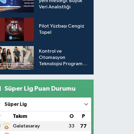
yeni mesleği: Büyük
Veri Analistliği
Pilot Yüzbaşı Cengiz
Topel
Kontrol ve
Otomasyon
Teknolojisi Programı,
öğrencilerine mezun
olmadan iş kapısı
açıyor
Süper Lig Puan Durumu
Süper Lig
#
Takım
O
P
1
Galatasaray
33
77