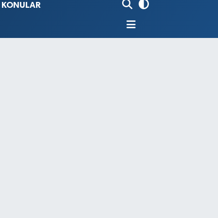
İ KONULAR
80
%0.18
9000
%0.19
0
,00
%0