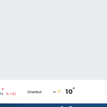
N
74
%-1.82
°
10
İstanbul
20
%0.02
90
%0.19