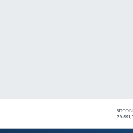
BITCOI
79.591,
DOLAR
45,436
EURO
53,386