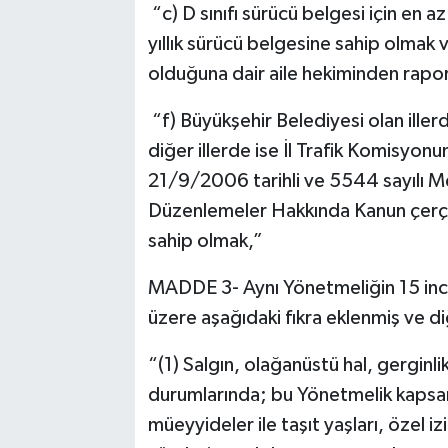
“c) D sınıfı sürücü belgesi için en az 
yıllık sürücü belgesine sahip olmak 
olduğuna dair aile hekiminden rapor
“f) Büyükşehir Belediyesi olan ill
diğer illerde ise İl Trafik Komisyon
21/9/2006 tarihli ve 5544 sayılı Mesl
Düzenlemeler Hakkında Kanun çerçev
sahip olmak,”
MADDE 3- Aynı Yönetmeliğin 15 inci
üzere aşağıdaki fıkra eklenmiş ve diğ
“(1) Salgın, olağanüstü hal, gerginlik
durumlarında; bu Yönetmelik kapsa
müeyyideler ile taşıt yaşları, özel iz