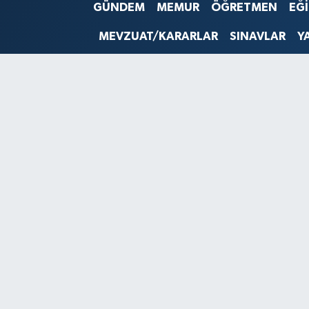
GÜNDEM
MEMUR
ÖĞRETMEN
EĞ
SINAVLAR
AKADEMİK/BİLİM
MEVZUAT/KARARLAR
SINAVLAR
Y
YARIŞMA/ETKİNLİKLER
MEVZUAT/KARARLAR
ANKET