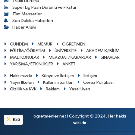
Trafik Durumu
Süper Lig Puan Durumu ve Fikstür
Tüm Manşetler
Son Dakika Haberleri
Haber Arşivi
GÜNDEM
MEMUR
ÖĞRETMEN
EĞİTİM/ÖĞRETİM
ÜNİVERSİTE
AKADEMİK/BİLİM
MALİ KONULAR
MEVZUAT/KARARLAR
SINAVLAR
YARIŞMA/ETKİNLİKLER
ANKET
Hakkımızda
Künye ve İletişim
İletişim
Yayın İlkeleri
Kullanım Şartları
Çerez Politikası
Gizlilik ve KVK
Reklam
Yasal Uyarı
ogretmenler.net I Copyright © 2024. Her hakkı
RSS
saklıdır