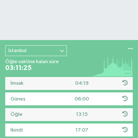
İstanbul
Öğle vaktine kalan süre
03:11:24
İmsak
04:19
Güneş
06:00
Öğle
13:15
İkindi
17:07