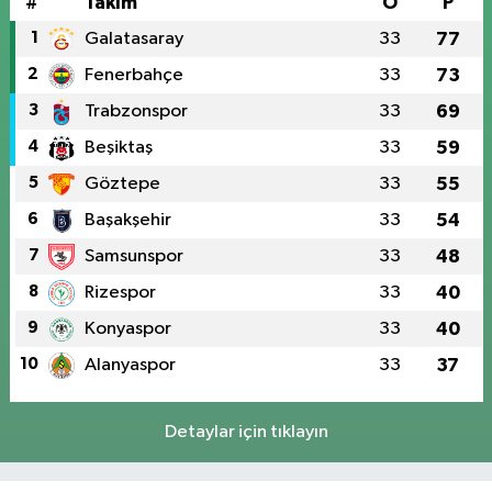
#
Takım
O
P
1
Galatasaray
33
77
2
Fenerbahçe
33
73
3
Trabzonspor
33
69
4
Beşiktaş
33
59
5
Göztepe
33
55
6
Başakşehir
33
54
7
Samsunspor
33
48
8
Rizespor
33
40
9
Konyaspor
33
40
10
Alanyaspor
33
37
Detaylar için tıklayın