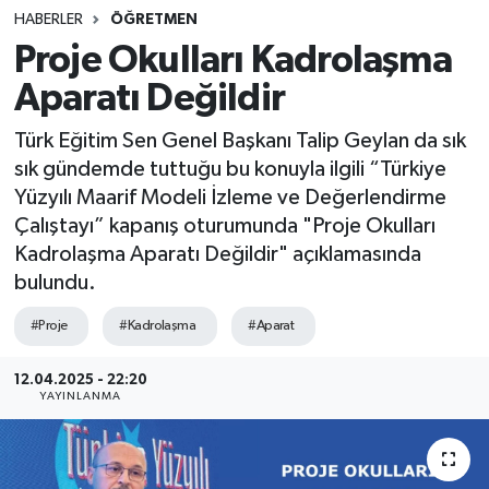
HABERLER
ÖĞRETMEN
SINAVLAR
AKADEMİK/BİLİM
Proje Okulları Kadrolaşma
Aparatı Değildir
YARIŞMA/ETKİNLİKLER
MEVZUAT/KARARLAR
Türk Eğitim Sen Genel Başkanı Talip Geylan da sık
ANKET
sık gündemde tuttuğu bu konuyla ilgili “Türkiye
Yüzyılı Maarif Modeli İzleme ve Değerlendirme
Çalıştayı” kapanış oturumunda "Proje Okulları
Kadrolaşma Aparatı Değildir" açıklamasında
bulundu.
#Proje
#Kadrolaşma
#Aparat
12.04.2025 - 22:20
YAYINLANMA