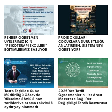
REHBER ÖĞRETMEN
PROJE OKULLARI:
ÜYELERİMİZ İÇİN
ÇOCUKLARA DÜRÜSTLÜĞÜ
“PSİKOTERAPİ EKOLLERİ”
ANLATIRKEN, SİSTEM NEYİ
EĞİTİMLERİMİZ BAŞLIYOR
ÖĞRETİYOR?
Taşra Teşkilatı Şube
2026 Yaz Tatili
Müdürlüğü Görevde
Öğretmenlerin İller Arası
Yükselme Sözlü Sınav
Mazerete Bağlı Yer
tarihleri ve atama takvimi 6
Değişikliği Tercih Başvurusu
aydır yayınlanmadı