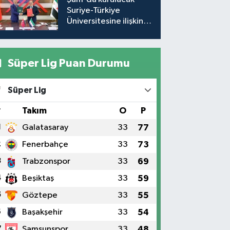
Suriye-Türkiye
Üniversitesine ilişkin
mutabakat zaptı
imzalandı
Süper Lig Puan Durumu
Süper Lig
#
Takım
O
P
1
Galatasaray
33
77
2
Fenerbahçe
33
73
3
Trabzonspor
33
69
4
Beşiktaş
33
59
5
Göztepe
33
55
6
Başakşehir
33
54
7
Samsunspor
33
48