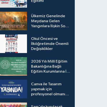
Eğitimi
Ülkemiz Genelinde
Meydana Gelen
Yangınlara İlişkin Son
Durum
Okul Öncesi ve
İlköğretimde Önemli
Değişiklikler
2026 Yılı Millî Eğitim
Bakanlığına Bağlı
Eğitim Kurumlarına İlk
Defa Yönetici
Görevlendirme
Canva ile Tasarım
Takvimi (Güncel)
yapmak için
profesyonel olmanıza
gerek yok!
Şam'da kurulacak