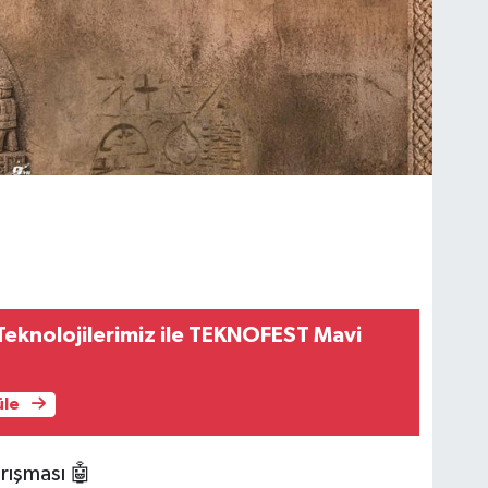
i Teknolojilerimiz ile TEKNOFEST Mavi
üle
rışması 🤖