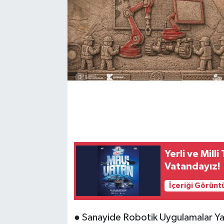
Yerli ve Mill
Vatandayız!
İçeriği Görünt
● Sanayide Robotik Uygulamalar Ya