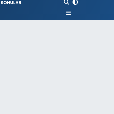
İ KONULAR
80
%0.18
9000
%0.19
0
,00
%0
N
74
%-1.82