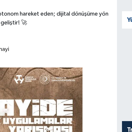
otonom hareket eden; dijital dönüşüme yön
Y
geliştir! 🚀
nayi
T