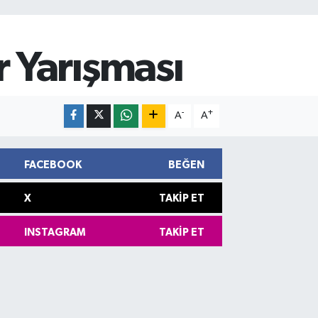
 Yarışması
-
+
A
A
FACEBOOK
BEĞEN
X
TAKIP ET
INSTAGRAM
TAKIP ET