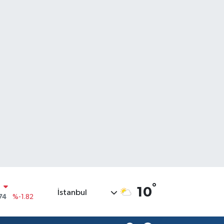
°
10
İstanbul
20
%0.02
90
%0.19