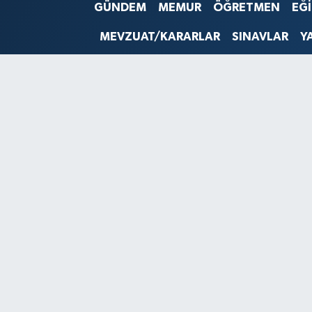
GÜNDEM
MEMUR
ÖĞRETMEN
EĞ
SINAVLAR
AKADEMİK/BİLİM
MEVZUAT/KARARLAR
SINAVLAR
Y
YARIŞMA/ETKİNLİKLER
MEVZUAT/KARARLAR
ANKET