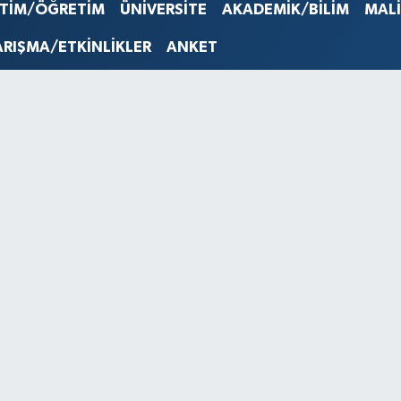
STERLİN
İTİM/ÖĞRETİM
ÜNİVERSİTE
AKADEMİK/BİLİM
MAL
61,603
G.ALTIN
ARIŞMA/ETKİNLİKLER
ANKET
6862,0
BİST10
14.598
BITCOI
79.591,