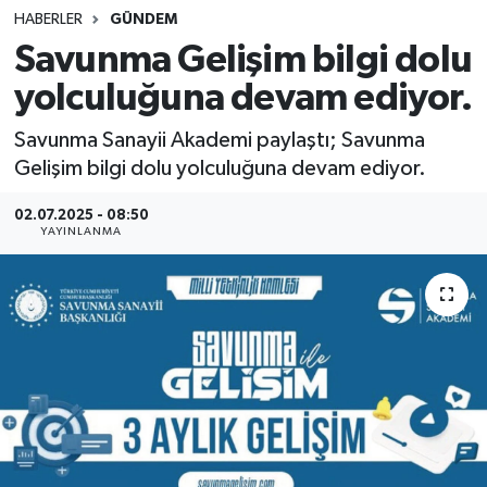
HABERLER
GÜNDEM
SINAVLAR
AKADEMİK/BİLİM
Savunma Gelişim bilgi dolu
yolculuğuna devam ediyor.
YARIŞMA/ETKİNLİKLER
MEVZUAT/KARARLAR
Savunma Sanayii Akademi paylaştı; Savunma
ANKET
Gelişim bilgi dolu yolculuğuna devam ediyor.
02.07.2025 - 08:50
YAYINLANMA