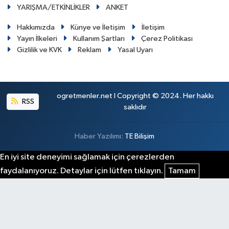
YARIŞMA/ETKİNLİKLER
ANKET
Hakkımızda
Künye ve İletişim
İletişim
Yayın İlkeleri
Kullanım Şartları
Çerez Politikası
Gizlilik ve KVK
Reklam
Yasal Uyarı
ogretmenler.net I Copyright © 2024. Her hakkı
RSS
saklıdır
Haber Yazılımı:
TE Bilişim
En iyi site deneyimi sağlamak için çerezlerden
faydalanıyoruz. Detaylar için lütfen tıklayın.
Tamam