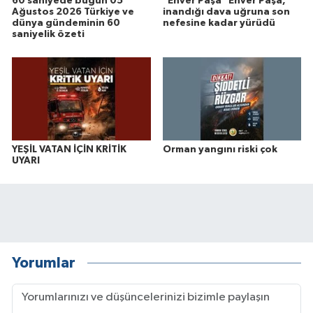
60 saniyede bugün 05
"Enver Paşa" Enver Paşa,
Ağustos 2026 Türkiye ve
inandığı dava uğruna son
dünya gündeminin 60
nefesine kadar yürüdü
saniyelik özeti
YEŞİL VATAN İÇİN KRİTİK
Orman yangını riski çok
UYARI
Yorumlar