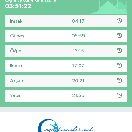
Öğle vaktine kalan süre
03:51:21
İmsak
04:17
Güneş
05:59
Öğle
13:15
İkindi
17:07
Akşam
20:21
Yatsı
21:56