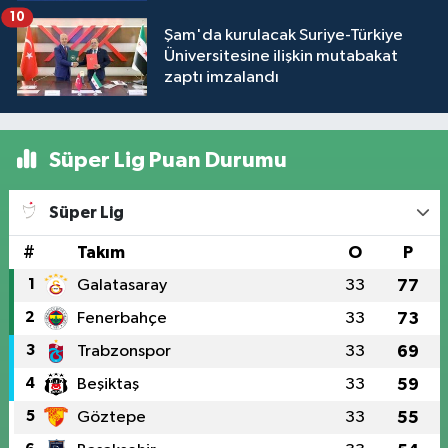
10
Şam'da kurulacak Suriye-Türkiye
Üniversitesine ilişkin mutabakat
zaptı imzalandı
Süper Lig Puan Durumu
Süper Lig
#
Takım
O
P
1
Galatasaray
33
77
2
Fenerbahçe
33
73
3
Trabzonspor
33
69
4
Beşiktaş
33
59
5
Göztepe
33
55