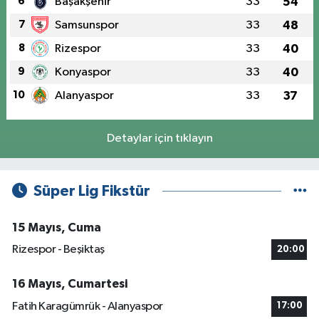
6
Başakşehir
33
54
7
Samsunspor
33
48
8
Rizespor
33
40
9
Konyaspor
33
40
10
Alanyaspor
33
37
Detaylar için tıklayın
Süper Lig Fikstür
15 Mayıs, Cuma
Rizespor - Beşiktaş
20:00
16 Mayıs, Cumartesi
Fatih Karagümrük - Alanyaspor
17:00