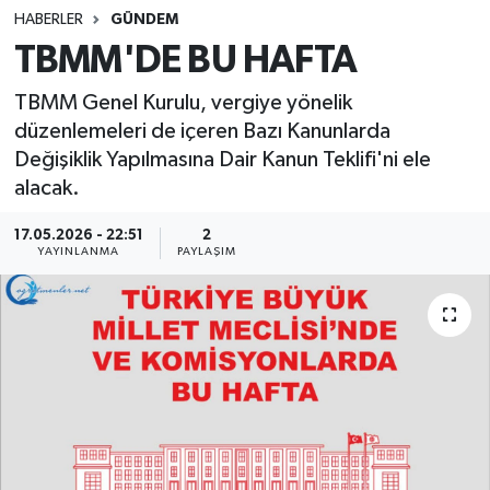
HABERLER
GÜNDEM
SINAVLAR
AKADEMİK/BİLİM
TBMM'DE BU HAFTA
YARIŞMA/ETKİNLİKLER
MEVZUAT/KARARLAR
TBMM Genel Kurulu, vergiye yönelik
düzenlemeleri de içeren Bazı Kanunlarda
ANKET
Değişiklik Yapılmasına Dair Kanun Teklifi'ni ele
alacak.
17.05.2026 - 22:51
2
YAYINLANMA
PAYLAŞIM