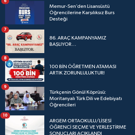
6
Memur-Sen’den Lisansüstü
Öğrencilerine Karşılıksız Burs
Desteği
7
86. ARAÇ KAMPANYAMIZ
BAŞLIYOR…
8
100 BİN ÖĞRETMEN ATAMASI
ARTIK ZORUNLULUKTUR!
9
Türkçenin Gönül Köprüsü:
Moritanyalı Türk Dili ve Edebiyatı
Öğrencileri
10
ARGEM ORTAOKULU/LİSESİ
ÖĞRENCİ SEÇME VE YERLEŞTİRME
SONUÇLARI AÇIKLANDI