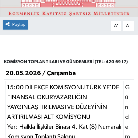
Paylaş
-
+
A
A
KOMİSYON TOPLANTILARI VE GÜNDEMLERİ (TEL: 420 69 17)
20.05.2026 / Çarşamba
15:00 DİLEKÇE KOMİSYONU TÜRKİYE'DE
G
FİNANSAL OKURYAZARLIĞIN
ü
YAYGINLAŞTIRILMASI VE DÜZEYİNİN
n
ARTIRILMASI ALT KOMİSYONU
d
Yer: Halkla İlişkiler Binası 4. Kat (8) Numaralı
e
Komisyon Toplantı Salonu
m