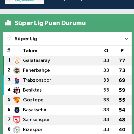
Süper Lig Puan Durumu
Süper Lig
#
Takım
O
P
1
Galatasaray
33
77
2
Fenerbahçe
33
73
3
Trabzonspor
33
69
4
Beşiktaş
33
59
5
Göztepe
33
55
6
Başakşehir
33
54
7
Samsunspor
33
48
8
Rizespor
33
40