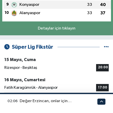
9
Konyaspor
33
40
10
Alanyaspor
33
37
Detaylar için tıklayın
Süper Lig Fikstür
15 Mayıs, Cuma
Rizespor - Beşiktaş
20:00
16 Mayıs, Cumartesi
Fatih Karagümrük - Alanyaspor
17:00
Gaziantep FK - Başakşehir
20:00
Değer Erzincan, onlar için…
02:06
Samsunspor - Göztepe
20:00