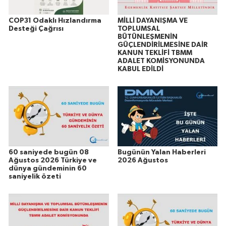
COP31 Odaklı Hızlandırma
MİLLİ DAYANIŞMA VE
Desteği Çağrısı
TOPLUMSAL
BÜTÜNLEŞMENİN
GÜÇLENDİRİLMESİNE DAİR
KANUN TEKLİFİ TBMM
ADALET KOMİSYONUNDA
KABUL EDİLDİ
60 saniyede bugün 08
Bugünün Yalan Haberleri
Ağustos 2026 Türkiye ve
2026 Ağustos
dünya gündeminin 60
saniyelik özeti