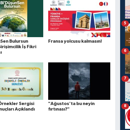
5
Sen Bulursun
Fransa yolcusu kalmasın!
irişimcilik İş Fikri
6
ı
7
 Örnekler Sergisi
"Ağustos'ta bu neyin
8
uçları Açıklandı
fırtınası?"