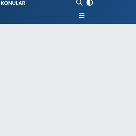
İ KONULAR
80
%0.18
9000
%0.19
0
,00
%0