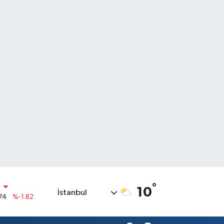
N
74
%-1.82
°
10
İstanbul
20
%0.02
90
%0.19