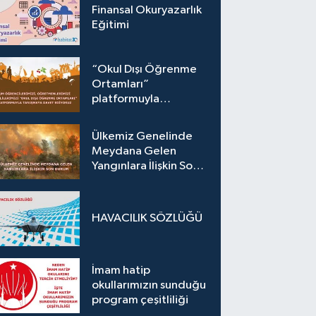
Finansal Okuryazarlık
Eğitimi
“Okul Dışı Öğrenme
Ortamları”
platformuyla
tanışmaya davet
ediyoruz.
Ülkemiz Genelinde
Meydana Gelen
Yangınlara İlişkin Son
Durum
HAVACILIK SÖZLÜĞÜ
İmam hatip
okullarımızın sunduğu
program çeşitliliği