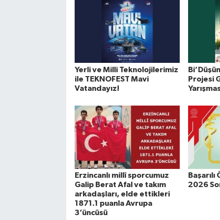
Yerli ve Milli Teknolojilerimiz
Bi’Düşün
ile TEKNOFEST Mavi
Projesi G
Vatandayız!
Yarışmas
Erzincanlı millî sporcumuz
Başarılı
Galip Berat Afal ve takım
2026 Son
arkadaşları, elde ettikleri
1871.1 puanla Avrupa
3’üncüsü