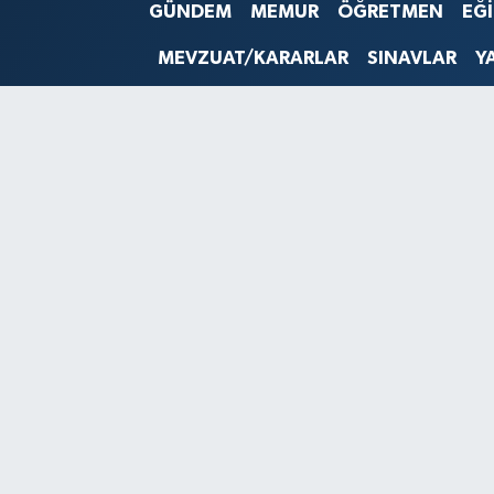
GÜNDEM
MEMUR
ÖĞRETMEN
EĞ
SINAVLAR
AKADEMİK/BİLİM
MEVZUAT/KARARLAR
SINAVLAR
Y
YARIŞMA/ETKİNLİKLER
MEVZUAT/KARARLAR
ANKET