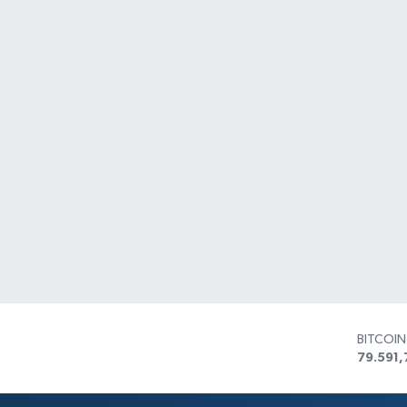
BITCOI
79.591,
DOLAR
45,436
EURO
53,386