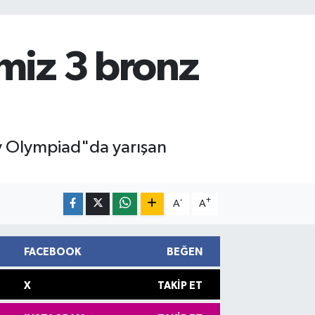
imiz 3 bronz
y Olympiad"da yarışan
-
+
A
A
FACEBOOK
BEĞEN
X
TAKIP ET