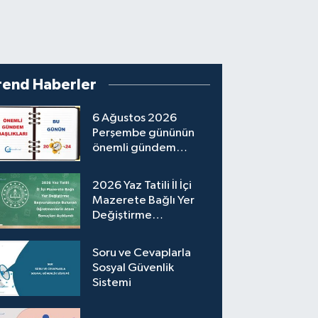
rend Haberler
6 Ağustos 2026
Perşembe gününün
önemli gündem
başlıkları
2026 Yaz Tatili İl İçi
Mazerete Bağlı Yer
Değiştirme
Başvurusunda Bulunan
Öğretmenlerin
Soru ve Cevaplarla
Atama Sonuçları
Sosyal Güvenlik
Açıklandı
Sistemi