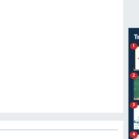
T
1
2
3
4