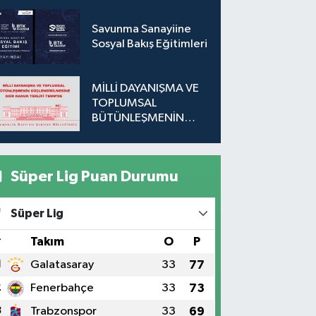
Savunma Sanayiine
Sosyal Bakış Eğitimleri
MİLLİ DAYANIŞMA VE
TOPLUMSAL
BÜTÜNLEŞMENİN
GÜÇLENDİRİLMESİNE
DAİR KANUN TEKLİFİ
TBMM'DE
Süper Lig Puan Durumu
Süper Lig
#
Takım
O
P
1
Galatasaray
33
77
2
Fenerbahçe
33
73
3
Trabzonspor
33
69