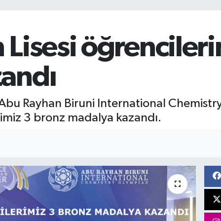
Lisesi öğrenciler
andı
bu Rayhan Biruni International Chemistr
rimiz 3 bronz madalya kazandı.