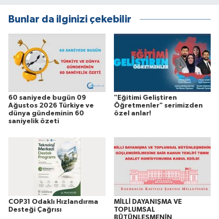
Bunlar da ilginizi çekebilir
60 saniyede bugün 09
"Eğitimi Geliştiren
Ağustos 2026 Türkiye ve
Öğretmenler" serimizden
dünya gündeminin 60
özel anlar!
saniyelik özeti
COP31 Odaklı Hızlandırma
MİLLİ DAYANIŞMA VE
Desteği Çağrısı
TOPLUMSAL
BÜTÜNLEŞMENİN