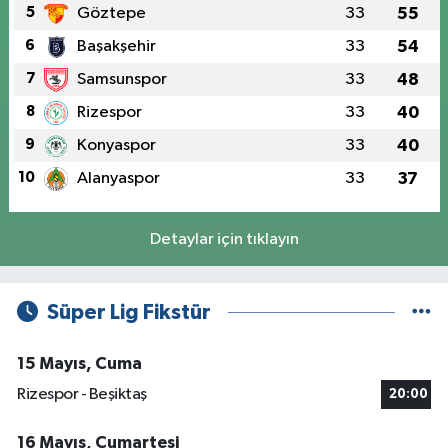
5
Göztepe
33
55
6
Başakşehir
33
54
7
Samsunspor
33
48
8
Rizespor
33
40
9
Konyaspor
33
40
10
Alanyaspor
33
37
Detaylar için tıklayın
Süper Lig Fikstür
15 Mayıs, Cuma
Rizespor - Beşiktaş
20:00
16 Mayıs, Cumartesi