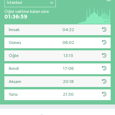
İstanbul
Öğle vaktine kalan süre
01:36:59
İmsak
04:22
Güneş
06:02
Öğle
13:15
İkindi
17:06
Akşam
20:18
Yatsı
21:50