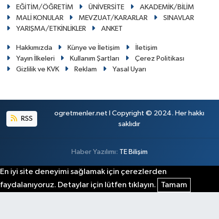
EĞİTİM/ÖĞRETİM
ÜNİVERSİTE
AKADEMİK/BİLİM
MALİ KONULAR
MEVZUAT/KARARLAR
SINAVLAR
YARIŞMA/ETKİNLİKLER
ANKET
Hakkımızda
Künye ve İletişim
İletişim
Yayın İlkeleri
Kullanım Şartları
Çerez Politikası
Gizlilik ve KVK
Reklam
Yasal Uyarı
ogretmenler.net I Copyright © 2024. Her hakkı
RSS
saklıdır
Haber Yazılımı:
TE Bilişim
En iyi site deneyimi sağlamak için çerezlerden
faydalanıyoruz. Detaylar için lütfen tıklayın.
Tamam