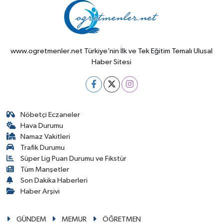
www.ogretmenler.net Türkiye’nin İlk ve Tek Eğitim Temalı Ulusal
Haber Sitesi
Nöbetçi Eczaneler
Hava Durumu
Namaz Vakitleri
Trafik Durumu
Süper Lig Puan Durumu ve Fikstür
Tüm Manşetler
Son Dakika Haberleri
Haber Arşivi
GÜNDEM
MEMUR
ÖĞRETMEN