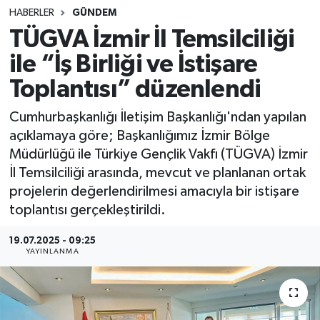
HABERLER
GÜNDEM
SINAVLAR
AKADEMİK/BİLİM
TÜGVA İzmir İl Temsilciliği
ile “İş Birliği ve İstişare
YARIŞMA/ETKİNLİKLER
MEVZUAT/KARARLAR
Toplantısı” düzenlendi
ANKET
Cumhurbaşkanlığı İletişim Başkanlığı'ndan yapılan
açıklamaya göre; Başkanlığımız İzmir Bölge
Müdürlüğü ile Türkiye Gençlik Vakfı (TÜGVA) İzmir
İl Temsilciliği arasında, mevcut ve planlanan ortak
projelerin değerlendirilmesi amacıyla bir istişare
toplantısı gerçekleştirildi.
19.07.2025 - 09:25
YAYINLANMA