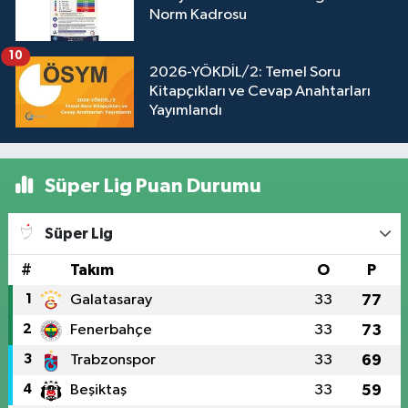
Norm Kadrosu
10
2026-YÖKDİL/2: Temel Soru
Kitapçıkları ve Cevap Anahtarları
Yayımlandı
Süper Lig Puan Durumu
Süper Lig
#
Takım
O
P
1
Galatasaray
33
77
2
Fenerbahçe
33
73
3
Trabzonspor
33
69
4
Beşiktaş
33
59