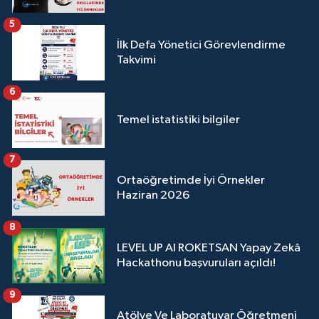
5
İlk Defa Yönetici Görevlendirme
Takvimi
6
Temel istatistiki bilgiler
7
Ortaöğretimde İyi Örnekler
Haziran 2026
8
LEVEL UP AI ROKETSAN Yapay Zekâ
Hackathonu başvuruları açıldı!
9
Atölye Ve Laboratuvar Öğretmeni