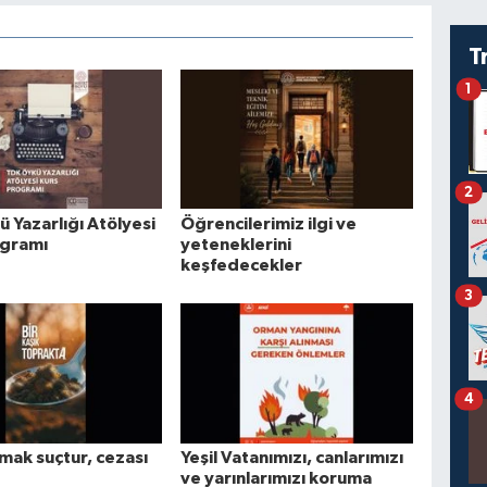
T
1
2
 Yazarlığı Atölyesi
Öğrencilerimiz ilgi ve
ogramı
yeteneklerini
keşfedecekler
3
4
mak suçtur, cezası
Yeşil Vatanımızı, canlarımızı
ve yarınlarımızı koruma