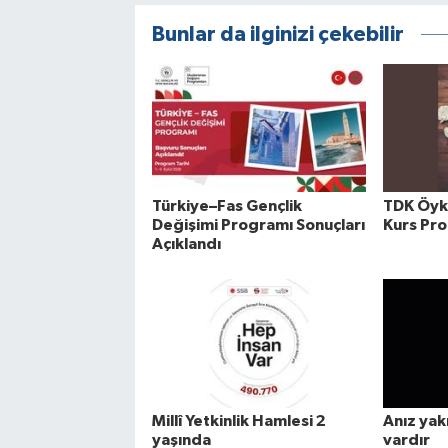
Bunlar da ilginizi çekebilir
Türkiye–Fas Gençlik
TDK Öykü
Değişimi Programı Sonuçları
Kurs Pr
Açıklandı
Millî Yetkinlik Hamlesi 2
Anız yak
yaşında
vardır