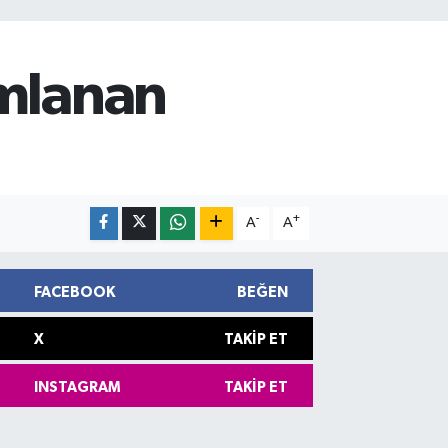
ımlanan
-
+
A
A
FACEBOOK
BEĞEN
X
TAKIP ET
INSTAGRAM
TAKIP ET