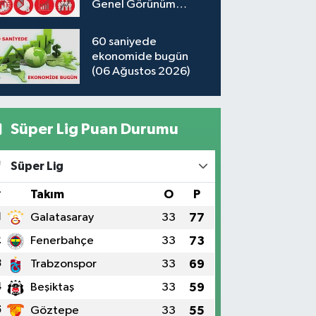
Genel Görünüm
7.08.2026
60 saniyede
ekonomide bugün
(06 Ağustos 2026)
Süper Lig Puan Durumu
Süper Lig
#
Takım
O
P
1
Galatasaray
33
77
2
Fenerbahçe
33
73
3
Trabzonspor
33
69
4
Beşiktaş
33
59
5
Göztepe
33
55