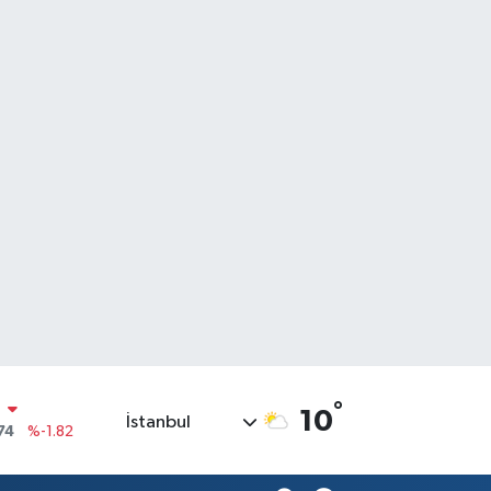
°
10
İstanbul
20
%0.02
90
%0.19