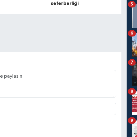
seferberliği
5
6
7
8
9