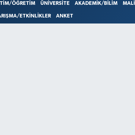
STERLİN
İTİM/ÖĞRETİM
ÜNİVERSİTE
AKADEMİK/BİLİM
MAL
61,603
G.ALTIN
ARIŞMA/ETKİNLİKLER
ANKET
6862,0
BİST10
14.598
BITCOI
79.591,