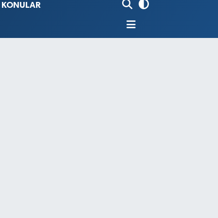
İ KONULAR
80
%0.18
9000
%0.19
0
,00
%0
N
74
%-1.82