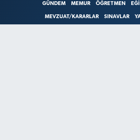
GÜNDEM
MEMUR
ÖĞRETMEN
EĞ
SINAVLAR
AKADEMİK/BİLİM
MEVZUAT/KARARLAR
SINAVLAR
Y
YARIŞMA/ETKİNLİKLER
MEVZUAT/KARARLAR
ANKET