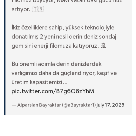
Filomuz büyüyor, Mavi Vatan’daki gücümüz
artıyor. 🇹🇷
İkiz özelliklere sahip, yüksek teknolojiyle
donatılmış 2 yeni nesil derin deniz sondaj
gemisini enerji filomuza katıyoruz. 🚢
Bu önemli adımla derin denizlerdeki
varlığımızı daha da güçlendiriyor, keşif ve
üretim kapasitemizi…
pic.twitter.com/87g6Q6zYhM
— Alparslan Bayraktar (@aBayraktar1)
July 17, 2025