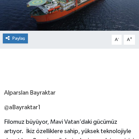
Paylaş
-
+
A
A
Alparslan Bayraktar
@aBayraktar1
Filomuz büyüyor, Mavi Vatan’daki gücümüz
artıyor. İkiz özelliklere sahip, yüksek teknolojiyle