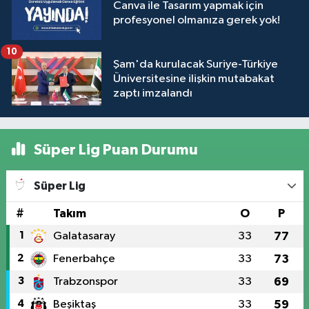
Canva ile Tasarım yapmak için
profesyonel olmanıza gerek yok!
10
Şam'da kurulacak Suriye-Türkiye
Üniversitesine ilişkin mutabakat
zaptı imzalandı
Süper Lig Puan Durumu
Süper Lig
#
Takım
O
P
1
Galatasaray
33
77
2
Fenerbahçe
33
73
3
Trabzonspor
33
69
4
Beşiktaş
33
59