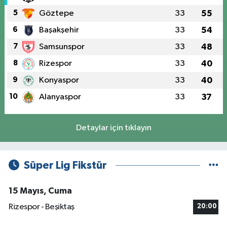
5
Göztepe
33
55
6
Başakşehir
33
54
7
Samsunspor
33
48
8
Rizespor
33
40
9
Konyaspor
33
40
10
Alanyaspor
33
37
Detaylar için tıklayın
Süper Lig Fikstür
15 Mayıs, Cuma
Rizespor - Beşiktaş
20:00