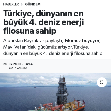
HABERLER
GÜNDEM
SINAVLAR
AKADEMİK/BİLİM
Türkiye, dünyanın en
büyük 4. deniz enerji
YARIŞMA/ETKİNLİKLER
MEVZUAT/KARARLAR
filosuna sahip
ANKET
Alparslan Bayraktar paylaştı; Filomuz büyüyor,
Mavi Vatan’daki gücümüz artıyor.Türkiye,
dünyanın en büyük 4. deniz enerji filosuna sahip
20.07.2025 - 14:14
YAYINLANMA