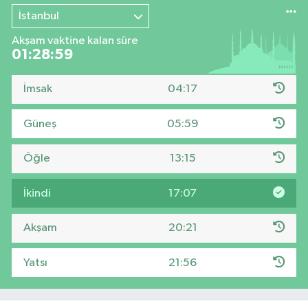
İstanbul
Akşam vaktine kalan süre
01:28:58
İmsak
04:17
Güneş
05:59
Öğle
13:15
İkindi
17:07
Akşam
20:21
Yatsı
21:56