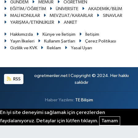
GÜNDEM
MEMUR
ÖĞRETMEN
EĞİTİM/ÖĞRETİM
ÜNİVERSİTE
AKADEMİK/BİLİM
MALİ KONULAR
MEVZUAT/KARARLAR
SINAVLAR
YARIŞMA/ETKİNLİKLER
ANKET
Hakkımızda
Künye ve İletişim
İletişim
Yayın İlkeleri
Kullanım Şartları
Çerez Politikası
Gizlilik ve KVK
Reklam
Yasal Uyarı
ogretmenler.net I Copyright © 2024. Her hakkı
RSS
saklıdır
Haber Yazılımı:
TE Bilişim
En iyi site deneyimi sağlamak için çerezlerden
faydalanıyoruz. Detaylar için lütfen tıklayın.
Tamam