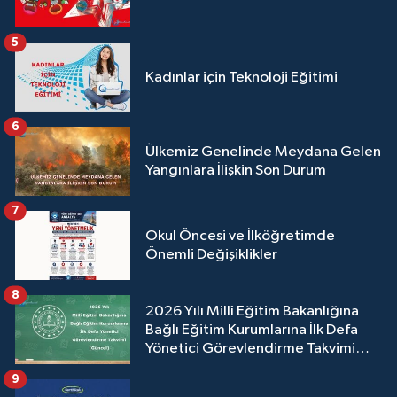
5
Kadınlar için Teknoloji Eğitimi
6
Ülkemiz Genelinde Meydana Gelen
Yangınlara İlişkin Son Durum
7
Okul Öncesi ve İlköğretimde
Önemli Değişiklikler
8
2026 Yılı Millî Eğitim Bakanlığına
Bağlı Eğitim Kurumlarına İlk Defa
Yönetici Görevlendirme Takvimi
(Güncel)
9