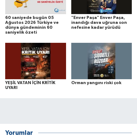
60 saniyede bugün 05
"Enver Paşa" Enver Paşa,
Ağustos 2026 Türkiye ve
inandığı dava uğruna son
dünya gündeminin 60
nefesine kadar yürüdü
saniyelik özeti
YEŞİL VATAN İÇİN KRİTİK
Orman yangını riski çok
UYARI
Yorumlar