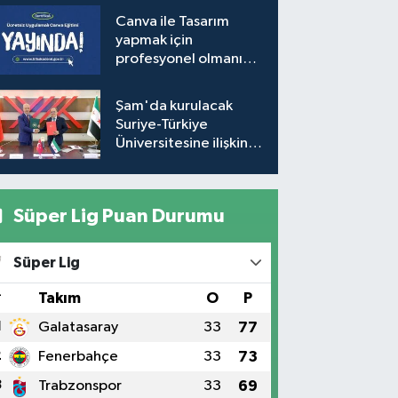
Görevlendirme
Canva ile Tasarım
Takvimi (Güncel)
yapmak için
profesyonel olmanıza
gerek yok!
Şam'da kurulacak
Suriye-Türkiye
Üniversitesine ilişkin
mutabakat zaptı
imzalandı
Süper Lig Puan Durumu
Süper Lig
#
Takım
O
P
1
Galatasaray
33
77
2
Fenerbahçe
33
73
3
Trabzonspor
33
69