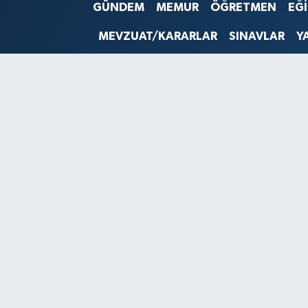
GÜNDEM
MEMUR
ÖĞRETMEN
EĞ
SINAVLAR
AKADEMİK/BİLİM
MEVZUAT/KARARLAR
SINAVLAR
Y
YARIŞMA/ETKİNLİKLER
MEVZUAT/KARARLAR
ANKET