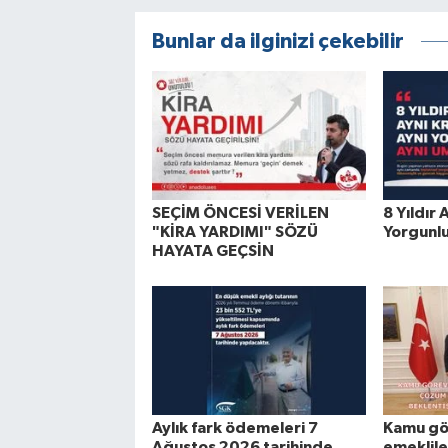
Bunlar da ilginizi çekebilir
SEÇİM ÖNCESİ VERİLEN
8 Yıldır 
"KİRA YARDIMI" SÖZÜ
Yorgunlu
HAYATA GEÇSİN
Aylık fark ödemeleri 7
Kamu gör
Ağustos 2026 tarihinde
emeklile