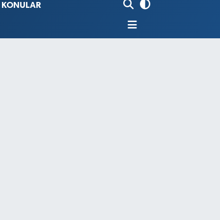
İ KONULAR
80
%0.18
9000
%0.19
0
,00
%0
N
74
%-1.82