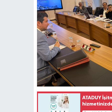
ATADUY İşitm
hizmetinizd