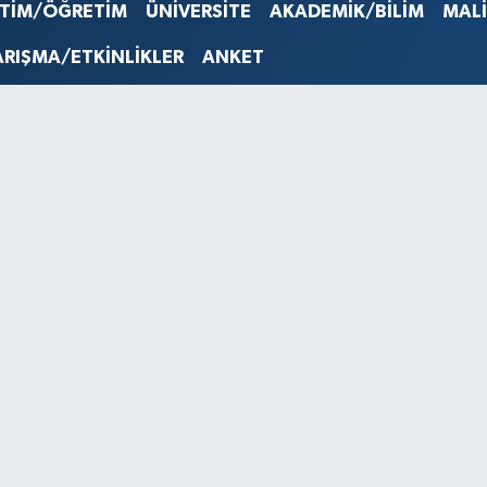
STERLİN
İTİM/ÖĞRETİM
ÜNİVERSİTE
AKADEMİK/BİLİM
MAL
61,603
G.ALTIN
ARIŞMA/ETKİNLİKLER
ANKET
6862,0
BİST10
14.598
BITCOI
79.591,