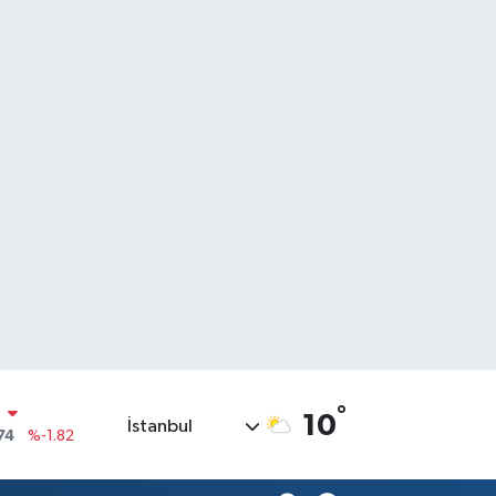
°
10
İstanbul
20
%0.02
90
%0.19