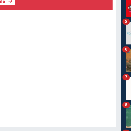
üle
5
6
7
8