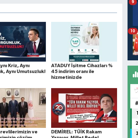
9
10
Aynı Kriz, Aynı
ATADUY İşitme Cihazları %
k, Aynı Umutsuzluk!
45 indirim oranı ile
hizmetinizde
evlilerimizin ve
DEMİREL: TÜİK Rakam
rimizin çözüm
Yazıyor, Millet Bedel