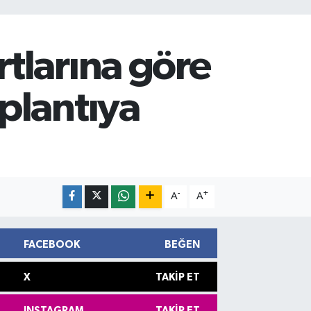
tlarına göre
plantıya
-
+
A
A
FACEBOOK
BEĞEN
X
TAKIP ET
INSTAGRAM
TAKIP ET