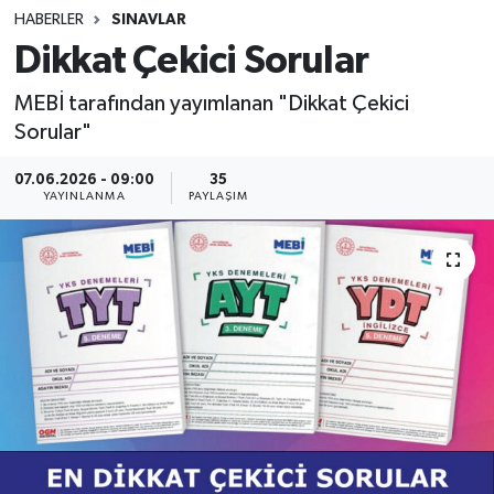
HABERLER
SINAVLAR
SINAVLAR
AKADEMİK/BİLİM
Dikkat Çekici Sorular
YARIŞMA/ETKİNLİKLER
MEVZUAT/KARARLAR
MEBİ tarafından yayımlanan "Dikkat Çekici
Sorular"
ANKET
07.06.2026 - 09:00
35
YAYINLANMA
PAYLAŞIM