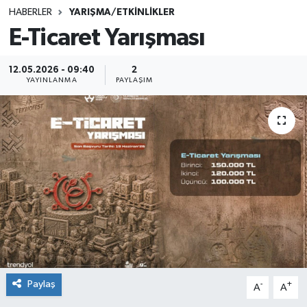
HABERLER
YARIŞMA/ETKİNLİKLER
SINAVLAR
AKADEMİK/BİLİM
E-Ticaret Yarışması
YARIŞMA/ETKİNLİKLER
MEVZUAT/KARARLAR
12.05.2026 - 09:40
2
YAYINLANMA
PAYLAŞIM
ANKET
Paylaş
-
+
A
A