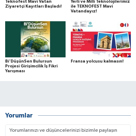
Teknofest Mavi Vatan
Yerli ve Milli Teknolojilerimiz
Ziyaretçi Kayıtları Başladı!
ile TEKNOFEST Mavi
Vatandayız!
Bi’DüşünSen Bulursun
Fransa yolcusu kalmasın!
Projesi Girişimcilik İş Fikri
Yarışması
Yorumlar