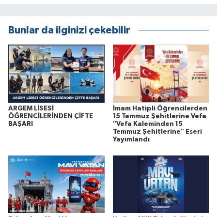
Bunlar da ilginizi çekebilir
ARGEM LİSESİ
İmam Hatipli Öğrencilerden
ÖĞRENCİLERİNDEN ÇİFTE
15 Temmuz Şehitlerine Vefa
BAŞARI
"Vefa Kaleminden 15
Temmuz Şehitlerine" Eseri
Yayımlandı