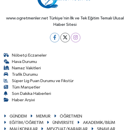
www.ogretmenler.net Türkiye’nin İlk ve Tek Eğitim Temalı Ulusal
Haber Sitesi
Nöbetçi Eczaneler
Hava Durumu
Namaz Vakitleri
Trafik Durumu
Süper Lig Puan Durumu ve Fikstür
Tüm Manşetler
Son Dakika Haberleri
Haber Arşivi
GÜNDEM
MEMUR
ÖĞRETMEN
EĞİTİM/ÖĞRETİM
ÜNİVERSİTE
AKADEMİK/BİLİM
MALİ KONULAR
MEVZUAT/KARARLAR
SINAVLAR