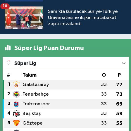
10
Şam'da kurulacak Suriye-Türkiye
Üniversitesine ilişkin mutabakat
zaptı imzalandı
Süper Lig Puan Durumu
Süper Lig
#
Takım
O
P
1
Galatasaray
33
77
2
Fenerbahçe
33
73
3
Trabzonspor
33
69
4
Beşiktaş
33
59
5
Göztepe
33
55