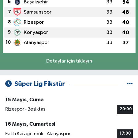
6
Başakşehir
33
54
7
Samsunspor
33
48
8
Rizespor
33
40
9
Konyaspor
33
40
10
Alanyaspor
33
37
Detaylar için tıklayın
Süper Lig Fikstür
15 Mayıs, Cuma
Rizespor - Beşiktaş
20:00
16 Mayıs, Cumartesi
Fatih Karagümrük - Alanyaspor
17:00