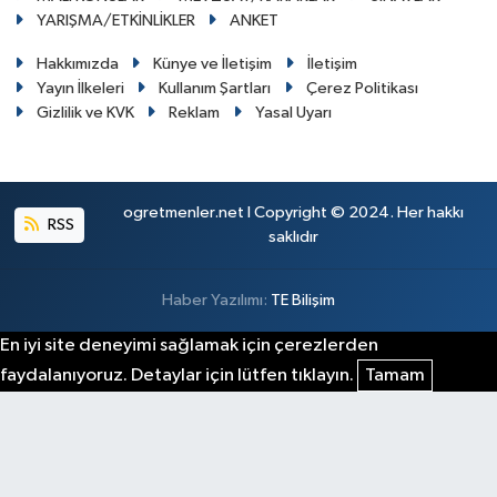
YARIŞMA/ETKİNLİKLER
ANKET
Hakkımızda
Künye ve İletişim
İletişim
Yayın İlkeleri
Kullanım Şartları
Çerez Politikası
Gizlilik ve KVK
Reklam
Yasal Uyarı
ogretmenler.net I Copyright © 2024. Her hakkı
RSS
saklıdır
Haber Yazılımı:
TE Bilişim
En iyi site deneyimi sağlamak için çerezlerden
faydalanıyoruz. Detaylar için lütfen tıklayın.
Tamam