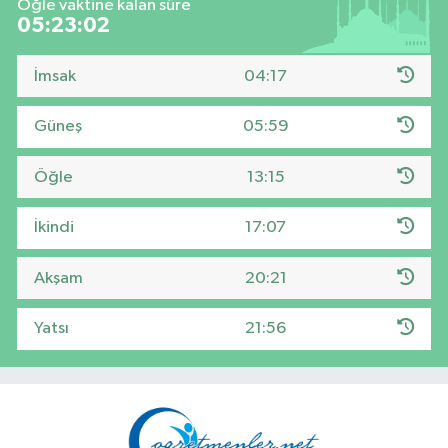
Öğle vaktine kalan süre
05:23:01
İmsak
04:17
Güneş
05:59
Öğle
13:15
İkindi
17:07
Akşam
20:21
Yatsı
21:56