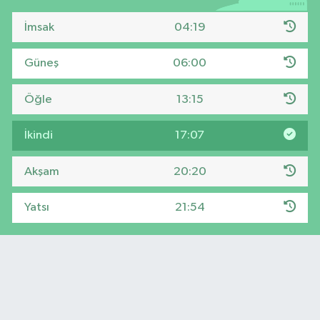
İmsak
04:19
Güneş
06:00
Öğle
13:15
İkindi
17:07
Akşam
20:20
Yatsı
21:54