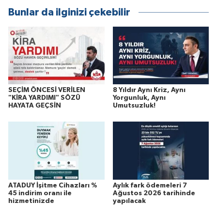
Bunlar da ilginizi çekebilir
SEÇİM ÖNCESİ VERİLEN
8 Yıldır Aynı Kriz, Aynı
"KİRA YARDIMI" SÖZÜ
Yorgunluk, Aynı
HAYATA GEÇSİN
Umutsuzluk!
ATADUY İşitme Cihazları %
Aylık fark ödemeleri 7
45 indirim oranı ile
Ağustos 2026 tarihinde
hizmetinizde
yapılacak