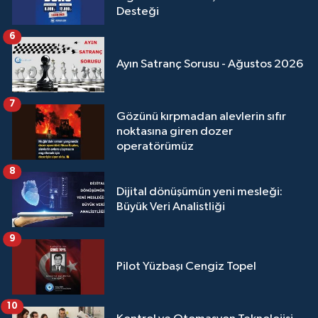
Desteği
6
Ayın Satranç Sorusu - Ağustos 2026
7
Gözünü kırpmadan alevlerin sıfır
noktasına giren dozer
operatörümüz
8
Dijital dönüşümün yeni mesleği:
Büyük Veri Analistliği
9
Pilot Yüzbaşı Cengiz Topel
10