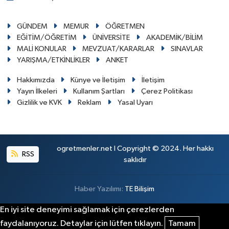
GÜNDEM
MEMUR
ÖĞRETMEN
EĞİTİM/ÖĞRETİM
ÜNİVERSİTE
AKADEMİK/BİLİM
MALİ KONULAR
MEVZUAT/KARARLAR
SINAVLAR
YARIŞMA/ETKİNLİKLER
ANKET
Hakkımızda
Künye ve İletişim
İletişim
Yayın İlkeleri
Kullanım Şartları
Çerez Politikası
Gizlilik ve KVK
Reklam
Yasal Uyarı
ogretmenler.net I Copyright © 2024. Her hakkı
RSS
saklıdır
Haber Yazılımı:
TE Bilişim
En iyi site deneyimi sağlamak için çerezlerden
faydalanıyoruz. Detaylar için lütfen tıklayın.
Tamam