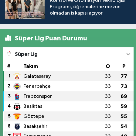
Kontrol ve Otomasyon Teknolojisi
Programı, öğrencilerine mezun
olmadan iş kapısı açıyor
Süper Lig Puan Durumu
Süper Lig
#
Takım
O
P
1
Galatasaray
33
77
2
Fenerbahçe
33
73
3
Trabzonspor
33
69
4
Beşiktaş
33
59
5
Göztepe
33
55
6
Başakşehir
33
54