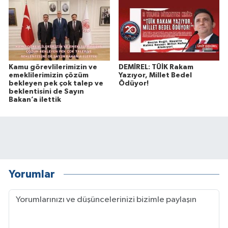
Kamu görevlilerimizin ve
DEMİREL: TÜİK Rakam
emeklilerimizin çözüm
Yazıyor, Millet Bedel
bekleyen pek çok talep ve
Ödüyor!
beklentisini de Sayın
Bakan’a ilettik
Yorumlar