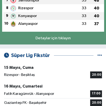
7
Samsunspor
33
48
8
Rizespor
33
40
9
Konyaspor
33
40
10
Alanyaspor
33
37
Detaylar için tıklayın
Süper Lig Fikstür
15 Mayıs, Cuma
Rizespor - Beşiktaş
20:00
16 Mayıs, Cumartesi
Fatih Karagümrük - Alanyaspor
17:00
Gaziantep FK - Başakşehir
20:00