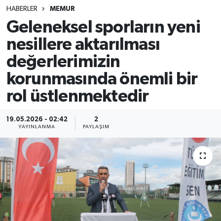
HABERLER
MEMUR
SINAVLAR
AKADEMİK/BİLİM
Geleneksel sporların yeni
nesillere aktarılması
YARIŞMA/ETKİNLİKLER
MEVZUAT/KARARLAR
değerlerimizin
ANKET
korunmasında önemli bir
rol üstlenmektedir
19.05.2026 - 02:42
2
YAYINLANMA
PAYLAŞIM