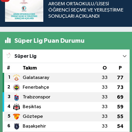
ARGEM ORTAOKULU/LİSESİ
ÖĞRENCİ SEÇME VE YERLEŞTİRME
SONUÇLARI AÇIKLANDI
Süper Lig Puan Durumu
Süper Lig
#
Takım
O
P
1
Galatasaray
33
77
2
Fenerbahçe
33
73
3
Trabzonspor
33
69
4
Beşiktaş
33
59
5
Göztepe
33
55
6
Başakşehir
33
54