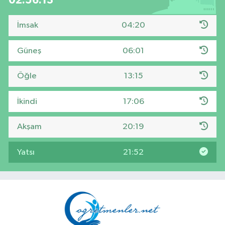
02:56:12
İmsak
04:20
Güneş
06:01
Öğle
13:15
İkindi
17:06
Akşam
20:19
Yatsı
21:52