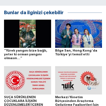
Bunlar da ilginizi çekebilir
“Yürek yangını bize bağlı,
Bilge San, Hong Kong'da
yeter ki orman yangını
Türkiye'yi temsil etti
olmasın…”
SUÇA SÜRÜKLENEN
Merkezi Yönetim
ÇOCUKLARA İLİŞKİN
Bütçesinden Araştırma
DÜZENLEMELERİ İÇEREN
Geliştirme Faaliyetleri İçin