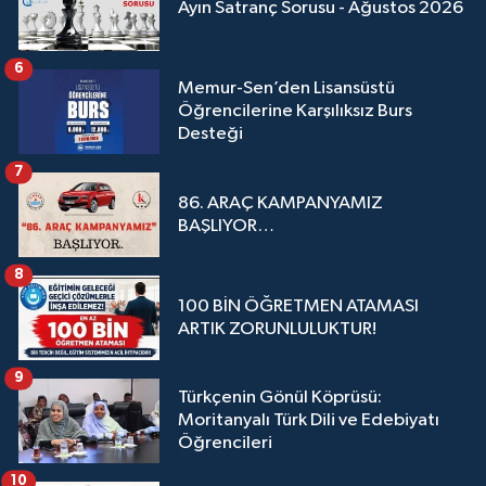
Ayın Satranç Sorusu - Ağustos 2026
6
Memur-Sen’den Lisansüstü
Öğrencilerine Karşılıksız Burs
Desteği
7
86. ARAÇ KAMPANYAMIZ
BAŞLIYOR…
8
100 BİN ÖĞRETMEN ATAMASI
ARTIK ZORUNLULUKTUR!
9
Türkçenin Gönül Köprüsü:
Moritanyalı Türk Dili ve Edebiyatı
Öğrencileri
10