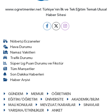
www.ogretmenler.net Türkiye’nin İlk ve Tek Eğitim Temalı Ulusal
Haber Sitesi
Nöbetçi Eczaneler
Hava Durumu
Namaz Vakitleri
Trafik Durumu
Süper Lig Puan Durumu ve Fikstür
Tüm Manşetler
Son Dakika Haberleri
Haber Arşivi
GÜNDEM
MEMUR
ÖĞRETMEN
EĞİTİM/ÖĞRETİM
ÜNİVERSİTE
AKADEMİK/BİLİM
MALİ KONULAR
MEVZUAT/KARARLAR
SINAVLAR
YARIŞMA/ETKİNLİKLER
ANKET