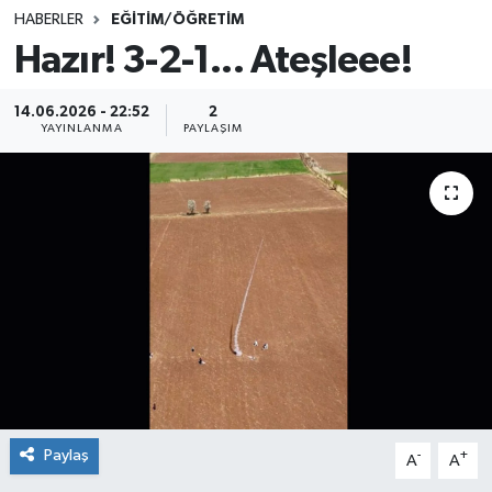
HABERLER
EĞİTİM/ÖĞRETİM
SINAVLAR
AKADEMİK/BİLİM
Hazır! 3-2-1... Ateşleee!
YARIŞMA/ETKİNLİKLER
MEVZUAT/KARARLAR
14.06.2026 - 22:52
2
YAYINLANMA
PAYLAŞIM
ANKET
Paylaş
-
+
A
A