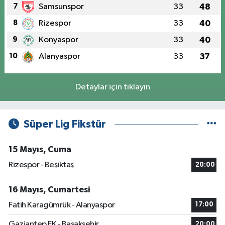
7
Samsunspor
33
48
8
Rizespor
33
40
9
Konyaspor
33
40
10
Alanyaspor
33
37
Detaylar için tıklayın
Süper Lig Fikstür
15 Mayıs, Cuma
Rizespor - Beşiktaş
20:00
16 Mayıs, Cumartesi
Fatih Karagümrük - Alanyaspor
17:00
Gaziantep FK - Başakşehir
20:00