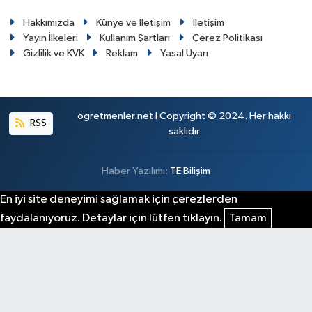
Hakkımızda
Künye ve İletişim
İletişim
Yayın İlkeleri
Kullanım Şartları
Çerez Politikası
Gizlilik ve KVK
Reklam
Yasal Uyarı
ogretmenler.net I Copyright © 2024. Her hakkı
RSS
saklıdır
Haber Yazılımı:
TE Bilişim
En iyi site deneyimi sağlamak için çerezlerden
faydalanıyoruz. Detaylar için lütfen tıklayın.
Tamam