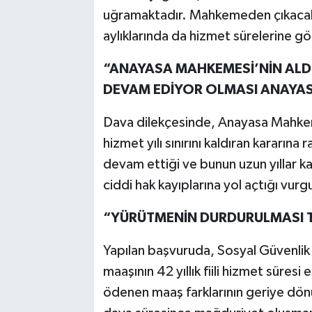
uğramaktadır. Mahkemeden çıkacak o
aylıklarında da hizmet sürelerine gö
“ANAYASA MAHKEMESİ’NİN ALD
DEVAM EDİYOR OLMASI ANAYASA
Dava dilekçesinde, Anayasa Mahkem
hizmet yılı sınırını kaldıran kararın
devam ettiği ve bunun uzun yıllar k
ciddi hak kayıplarına yol açtığı vurg
“YÜRÜTMENİN DURDURULMASI T
Yapılan başvuruda, Sosyal Güvenlik 
maaşının 42 yıllık fiili hizmet süres
ödenen maaş farklarının geriye dönü