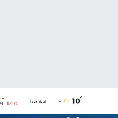
N
74
%-1.82
°
10
İstanbul
20
%0.02
90
%0.19