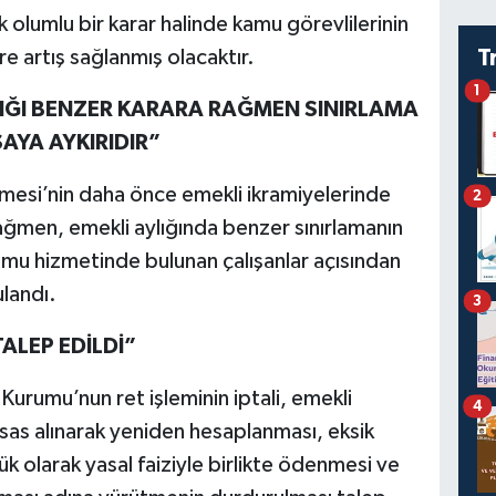
lumlu bir karar halinde kamu görevlilerinin
re artış sağlanmış olacaktır.
T
1
IĞI BENZER KARARA RAĞMEN SINIRLAMA
YA AYKIRIDIR”
esi’nin daha önce emekli ikramiyelerinde
2
a rağmen, emekli aylığında benzer sınırlamanın
amu hizmetinde bulunan çalışanlar açısından
ulandı.
3
ALEP EDİLDİ”
Kurumu’nun ret işleminin iptali, emekli
4
i esas alınarak yeniden hesaplanması, eksik
k olarak yasal faiziyle birlikte ödenmesi ve