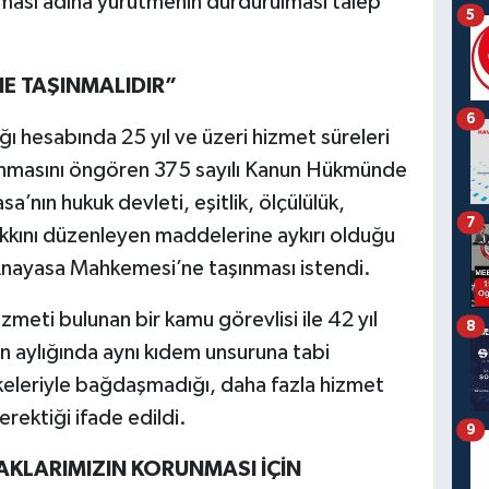
ası adına yürütmenin durdurulması talep
5
 TAŞINMALIDIR”
6
ı hesabında 25 yıl ve üzeri hizmet süreleri
lanmasını öngören 375 sayılı Kanun Hükmünde
’nın hukuk devleti, eşitlik, ölçülülük,
7
akkını düzenleyen maddelerine aykırı olduğu
a Anayasa Mahkemesi’ne taşınması istendi.
izmeti bulunan bir kamu görevlisi ile 42 yıl
8
in aylığında aynı kıdem unsuruna tabi
lkeleriyle bağdaşmadığı, daha fazla hizmet
erektiği ifade edildi.
9
KLARIMIZIN KORUNMASI İÇİN