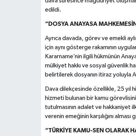
dava süresince mağduriyet oluşmam
edildi.
“DOSYA ANAYASA MAHKEMESİNE
Ayrıca davada, görev ve emekli aylığ
için aynı gösterge rakamının uygu
Kararname’nin ilgili hükmünün Anayasa
mülkiyet hakkı ve sosyal güvenlik h
belirtilerek dosyanın itiraz yoluyl
Dava dilekçesinde özellikle, 25 yıl h
hizmeti bulunan bir kamu görevlisin
tutulmasının adalet ve hakkaniyet i
verenin emeğinin karşılığını alması g
“TÜRKİYE KAMU-SEN OLARAK HA