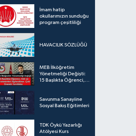
tanışmaya davet
ediyoruz.
İmam hatip
okullarımızın sunduğu
program çeşitliliği
HAVACILIK SÖZLÜĞÜ
MEB İlköğretim
Yönetmeliği Değişti:
15 Başlıkta Öğrenci,
Veli ve Öğretmenleri
İlgilendiren Çok
Önemli Yenilikler
Savunma Sanayiine
Sosyal Bakış Eğitimleri
TDK Öykü Yazarlığı
Atölyesi Kurs