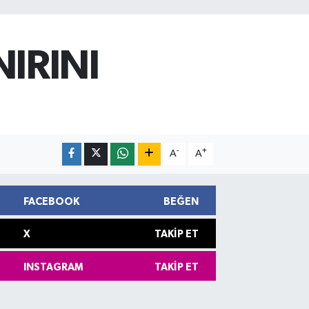
NIRINI
-
+
A
A
FACEBOOK
BEĞEN
X
TAKIP ET
INSTAGRAM
TAKIP ET