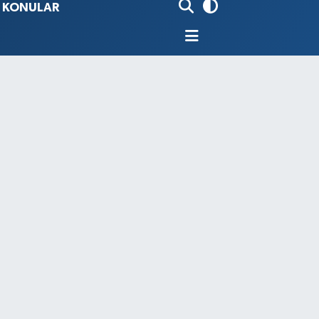
İ KONULAR
80
%0.18
9000
%0.19
0
,00
%0