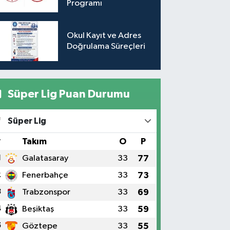
Programı
Okul Kayıt ve Adres
Doğrulama Süreçleri
Süper Lig Puan Durumu
Süper Lig
#
Takım
O
P
1
Galatasaray
33
77
2
Fenerbahçe
33
73
3
Trabzonspor
33
69
4
Beşiktaş
33
59
5
Göztepe
33
55