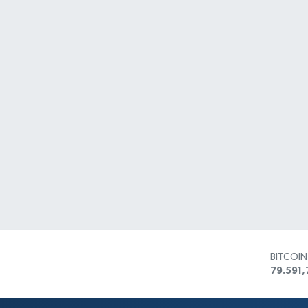
BITCOI
79.591,
DOLAR
45,436
EURO
53,386