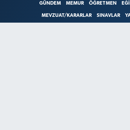
GÜNDEM
MEMUR
ÖĞRETMEN
EĞ
SINAVLAR
AKADEMİK/BİLİM
MEVZUAT/KARARLAR
SINAVLAR
Y
YARIŞMA/ETKİNLİKLER
MEVZUAT/KARARLAR
ANKET