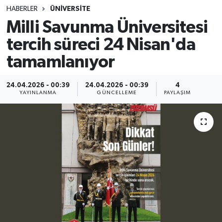
HABERLER
ÜNİVERSİTE
SINAVLAR
AKADEMİK/BİLİM
Milli Savunma Üniversitesi
tercih süreci 24 Nisan'da
YARIŞMA/ETKİNLİKLER
MEVZUAT/KARARLAR
tamamlanıyor
ANKET
24.04.2026 - 00:39
24.04.2026 - 00:39
4
YAYINLANMA
GÜNCELLEME
PAYLAŞIM