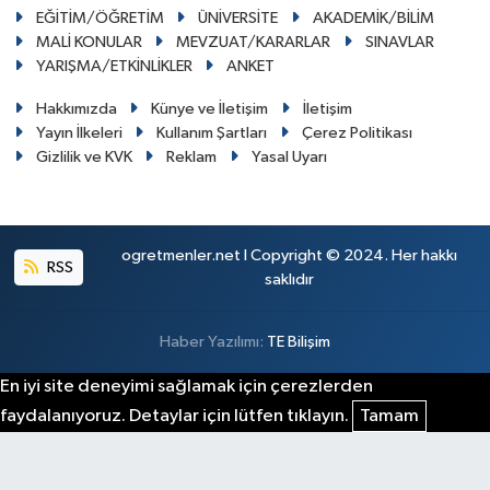
EĞİTİM/ÖĞRETİM
ÜNİVERSİTE
AKADEMİK/BİLİM
MALİ KONULAR
MEVZUAT/KARARLAR
SINAVLAR
YARIŞMA/ETKİNLİKLER
ANKET
Hakkımızda
Künye ve İletişim
İletişim
Yayın İlkeleri
Kullanım Şartları
Çerez Politikası
Gizlilik ve KVK
Reklam
Yasal Uyarı
ogretmenler.net I Copyright © 2024. Her hakkı
RSS
saklıdır
Haber Yazılımı:
TE Bilişim
En iyi site deneyimi sağlamak için çerezlerden
faydalanıyoruz. Detaylar için lütfen tıklayın.
Tamam