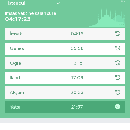
İstanbul
İmsak vaktine kalan süre
04:17:22
İmsak
04:16
Güneş
05:58
Öğle
13:15
İkindi
17:08
Akşam
20:23
Yatsı
21:57