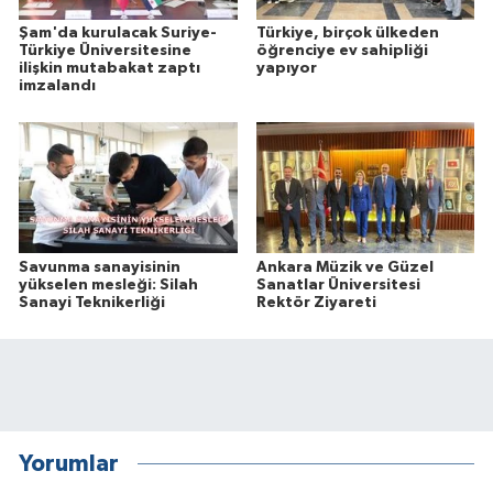
Şam'da kurulacak Suriye-
Türkiye, birçok ülkeden
Türkiye Üniversitesine
öğrenciye ev sahipliği
ilişkin mutabakat zaptı
yapıyor
imzalandı
Savunma sanayisinin
Ankara Müzik ve Güzel
yükselen mesleği: Silah
Sanatlar Üniversitesi
Sanayi Teknikerliği
Rektör Ziyareti
Yorumlar