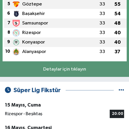
5
Göztepe
33
55
6
Başakşehir
33
54
7
Samsunspor
33
48
8
Rizespor
33
40
9
Konyaspor
33
40
10
Alanyaspor
33
37
Detaylar için tıklayın
Süper Lig Fikstür
15 Mayıs, Cuma
Rizespor - Beşiktaş
20:00
16 Mayıs, Cumartesi