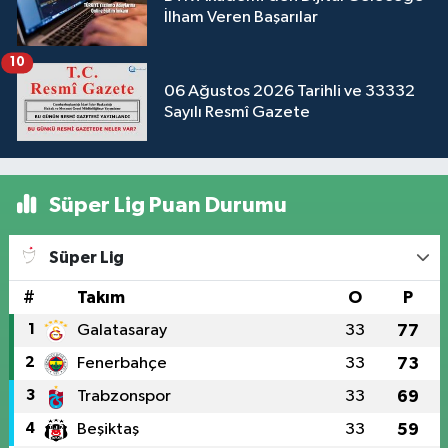
İlham Veren Başarılar
10
06 Ağustos 2026 Tarihli ve 33332
Sayılı Resmî Gazete
Süper Lig Puan Durumu
Süper Lig
#
Takım
O
P
1
Galatasaray
33
77
2
Fenerbahçe
33
73
3
Trabzonspor
33
69
4
Beşiktaş
33
59