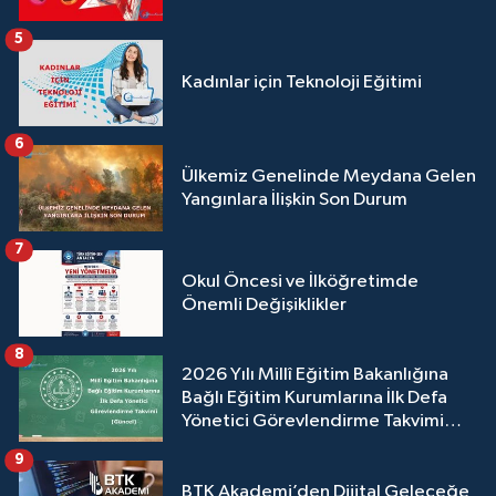
5
Kadınlar için Teknoloji Eğitimi
6
Ülkemiz Genelinde Meydana Gelen
Yangınlara İlişkin Son Durum
7
Okul Öncesi ve İlköğretimde
Önemli Değişiklikler
8
2026 Yılı Millî Eğitim Bakanlığına
Bağlı Eğitim Kurumlarına İlk Defa
Yönetici Görevlendirme Takvimi
(Güncel)
9
BTK Akademi’den Dijital Geleceğe