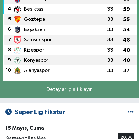
4
Beşiktaş
33
59
5
Göztepe
33
55
6
Başakşehir
33
54
7
Samsunspor
33
48
8
Rizespor
33
40
9
Konyaspor
33
40
10
Alanyaspor
33
37
Detaylar için tıklayın
Süper Lig Fikstür
15 Mayıs, Cuma
Rizespor - Beşiktaş
20:00