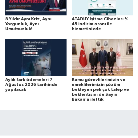
8 Yıldır Aynı Kriz, Aynı
ATADUY İşitme Cihazları %
Yorgunluk, Aynı
45 indirim oranı ile
Umutsuzluk!
hizmetinizde
Aylık fark ödemeleri 7
Kamu görevlilerimizin ve
Ağustos 2026 tarihinde
emeklilerimizin çözüm
yapılacak
bekleyen pek çok talep ve
beklentisini de Sayın
Bakan’a ilettik