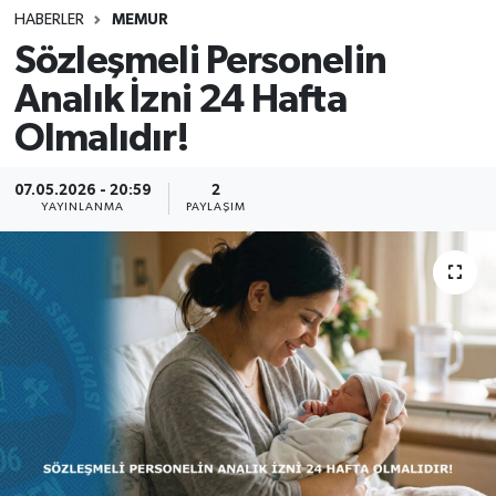
HABERLER
MEMUR
SINAVLAR
AKADEMİK/BİLİM
Sözleşmeli Personelin
Analık İzni 24 Hafta
YARIŞMA/ETKİNLİKLER
MEVZUAT/KARARLAR
Olmalıdır!
ANKET
07.05.2026 - 20:59
2
YAYINLANMA
PAYLAŞIM