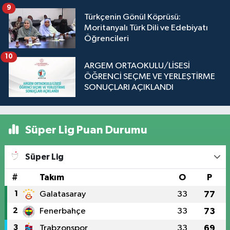
9
Türkçenin Gönül Köprüsü:
Moritanyalı Türk Dili ve Edebiyatı
Öğrencileri
10
ARGEM ORTAOKULU/LİSESİ
ÖĞRENCİ SEÇME VE YERLEŞTİRME
SONUÇLARI AÇIKLANDI
Süper Lig Puan Durumu
Süper Lig
#
Takım
O
P
1
Galatasaray
33
77
2
Fenerbahçe
33
73
3
Trabzonspor
33
69