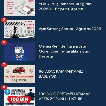
YÖK Yurt içi Yabancı Dil Eğitimi
2026 Yılı Başvuru Duyurusu
5
Ayın Satranç Sorusu - Ağustos 2026
6
Memur-Sen’den Lisansüstü
Öğrencilerine Karşılıksız Burs
Desteği
7
86. ARAÇ KAMPANYAMIZ
BAŞLIYOR…
8
100 BİN ÖĞRETMEN ATAMASI
ARTIK ZORUNLULUKTUR!