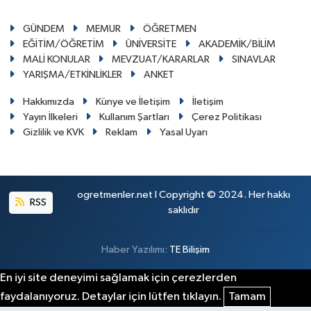
GÜNDEM
MEMUR
ÖĞRETMEN
EĞİTİM/ÖĞRETİM
ÜNİVERSİTE
AKADEMİK/BİLİM
MALİ KONULAR
MEVZUAT/KARARLAR
SINAVLAR
YARIŞMA/ETKİNLİKLER
ANKET
Hakkımızda
Künye ve İletişim
İletişim
Yayın İlkeleri
Kullanım Şartları
Çerez Politikası
Gizlilik ve KVK
Reklam
Yasal Uyarı
ogretmenler.net I Copyright © 2024. Her hakkı
RSS
saklıdır
Haber Yazılımı:
TE Bilişim
En iyi site deneyimi sağlamak için çerezlerden
faydalanıyoruz. Detaylar için lütfen tıklayın.
Tamam