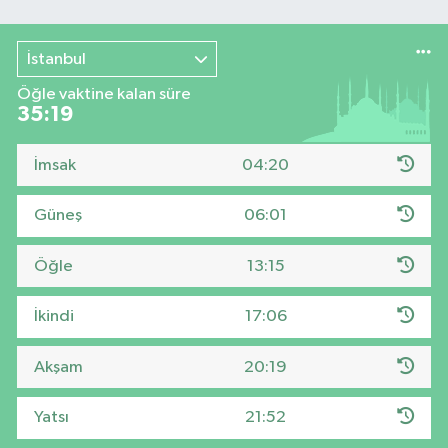
İstanbul
Öğle vaktine kalan süre
35:18
İmsak
04:20
Güneş
06:01
Öğle
13:15
İkindi
17:06
Akşam
20:19
Yatsı
21:52