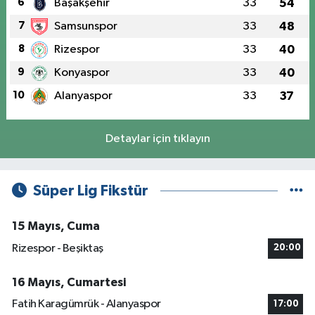
6
Başakşehir
33
54
7
Samsunspor
33
48
8
Rizespor
33
40
9
Konyaspor
33
40
10
Alanyaspor
33
37
Detaylar için tıklayın
Süper Lig Fikstür
15 Mayıs, Cuma
Rizespor - Beşiktaş
20:00
16 Mayıs, Cumartesi
Fatih Karagümrük - Alanyaspor
17:00