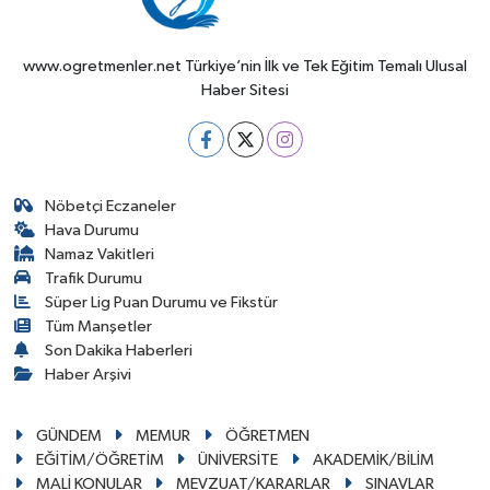
www.ogretmenler.net Türkiye’nin İlk ve Tek Eğitim Temalı Ulusal
Haber Sitesi
Nöbetçi Eczaneler
Hava Durumu
Namaz Vakitleri
Trafik Durumu
Süper Lig Puan Durumu ve Fikstür
Tüm Manşetler
Son Dakika Haberleri
Haber Arşivi
GÜNDEM
MEMUR
ÖĞRETMEN
EĞİTİM/ÖĞRETİM
ÜNİVERSİTE
AKADEMİK/BİLİM
MALİ KONULAR
MEVZUAT/KARARLAR
SINAVLAR