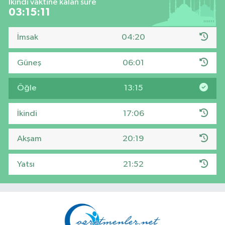
İkindi vaktine kalan süre
03:15:10
İmsak
04:20
Güneş
06:01
Öğle
13:15
İkindi
17:06
Akşam
20:19
Yatsı
21:52