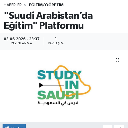
HABERLER
EĞİTİM/ÖĞRETİM
SINAVLAR
AKADEMİK/BİLİM
"Suudi Arabistan’da
Eğitim" Platformu
YARIŞMA/ETKİNLİKLER
MEVZUAT/KARARLAR
ANKET
03.06.2026 - 23:37
1
YAYINLANMA
PAYLAŞIM