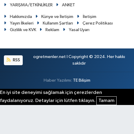
YARIŞMA/ETKİNLİKLER
ANKET
Hakkımızda
Künye ve İletişim
İletişim
Yayın İlkeleri
Kullanım Şartları
Çerez Politikası
Gizlilik ve KVK
Reklam
Yasal Uyarı
ogretmenler.net I Copyright © 2024. Her hakkı
RSS
saklıdır
Haber Yazılımı:
TE Bilişim
En iyi site deneyimi sağlamak için çerezlerden
faydalanıyoruz. Detaylar için lütfen tıklayın.
Tamam