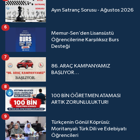
Ayın Satranç Sorusu - Ağustos 2026
6
Memur-Sen’den Lisansüstü
Öğrencilerine Karşılıksız Burs
Desteği
7
86. ARAÇ KAMPANYAMIZ
BAŞLIYOR…
8
100 BİN ÖĞRETMEN ATAMASI
ARTIK ZORUNLULUKTUR!
9
Türkçenin Gönül Köprüsü:
Moritanyalı Türk Dili ve Edebiyatı
Öğrencileri