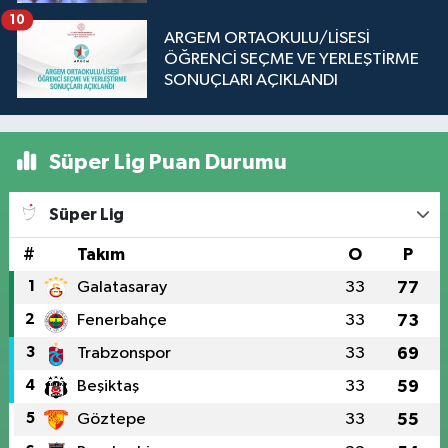
10
ARGEM ORTAOKULU/LİSESİ
ÖĞRENCİ SEÇME VE YERLEŞTİRME
SONUÇLARI AÇIKLANDI
Süper Lig Puan Durumu
Süper Lig
#
Takım
O
P
1
Galatasaray
33
77
2
Fenerbahçe
33
73
3
Trabzonspor
33
69
4
Beşiktaş
33
59
5
Göztepe
33
55