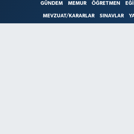
GÜNDEM
MEMUR
ÖĞRETMEN
EĞ
SINAVLAR
AKADEMİK/BİLİM
MEVZUAT/KARARLAR
SINAVLAR
Y
YARIŞMA/ETKİNLİKLER
MEVZUAT/KARARLAR
ANKET