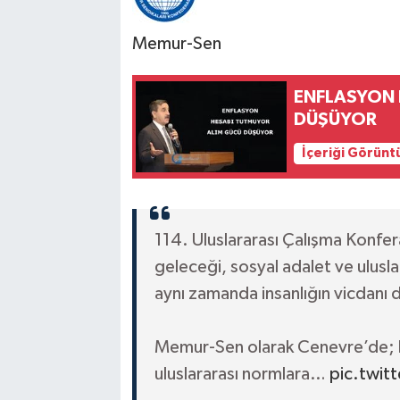
Memur-Sen
ENFLASYON 
DÜŞÜYOR
İçeriği Görünt
114. Uluslararası Çalışma Konfer
geleceği, sosyal adalet ve ulusl
aynı zamanda insanlığın vicdanı d
Memur-Sen olarak Cenevre’de; ka
uluslararası normlara…
pic.twit