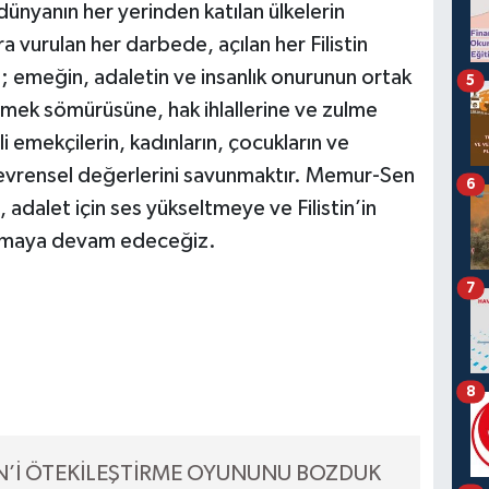
nyanın her yerinden katılan ülkelerin
 vurulan her darbede, açılan her Filistin
; emeğin, adaletin ve insanlık onurunun ortak
5
 emek sömürüsüne, hak ihlallerine ve zulme
nli emekçilerin, kadınların, çocukların ve
n evrensel değerlerini savunmaktır. Memur-Sen
6
adalet için ses yükseltmeye ve Filistin’in
unmaya devam edeceğiz.
7
8
TİN’İ ÖTEKİLEŞTİRME OYUNUNU BOZDUK