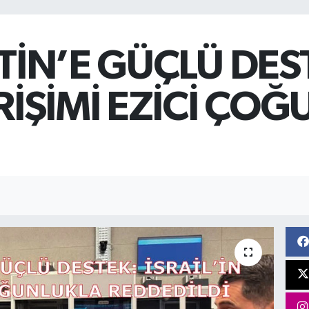
STİN’E GÜÇLÜ DES
İRİŞİMİ EZİCİ ÇO