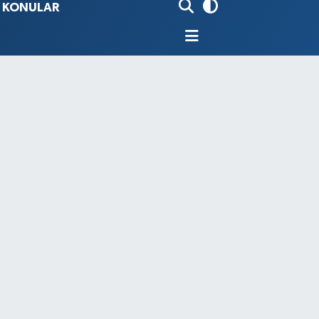
İ KONULAR
80
%0.18
9000
%0.19
0
,00
%0