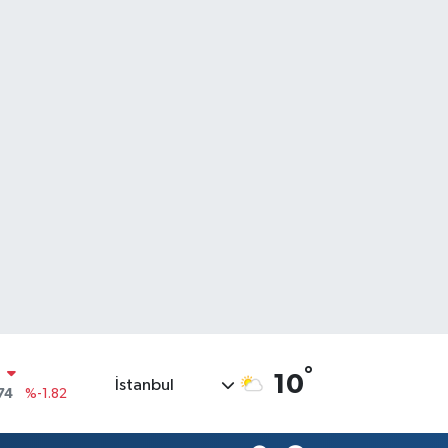
N
74
%-1.82
°
10
İstanbul
20
%0.02
90
%0.19