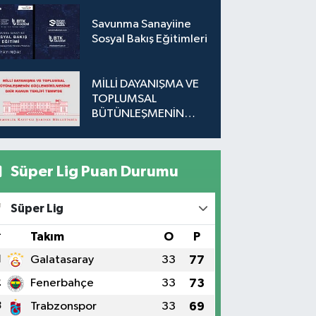
Savunma Sanayiine
Sosyal Bakış Eğitimleri
MİLLİ DAYANIŞMA VE
TOPLUMSAL
BÜTÜNLEŞMENİN
GÜÇLENDİRİLMESİNE
DAİR KANUN TEKLİFİ
TBMM'DE
Süper Lig Puan Durumu
Süper Lig
#
Takım
O
P
1
Galatasaray
33
77
2
Fenerbahçe
33
73
3
Trabzonspor
33
69