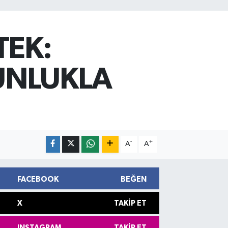
TEK:
ĞUNLUKLA
-
+
A
A
FACEBOOK
BEĞEN
X
TAKIP ET
INSTAGRAM
TAKIP ET