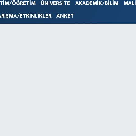
STERLİN
İTİM/ÖĞRETİM
ÜNİVERSİTE
AKADEMİK/BİLİM
MAL
61,603
G.ALTIN
ARIŞMA/ETKİNLİKLER
ANKET
6862,0
BİST10
14.598