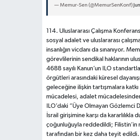
— Memur-Sen (@MemurSenKonf)
Ju
114. Uluslararası Çalışma Konferans
sosyal adalet ve uluslararası çalış
insanlığın vicdanı da sınanıyor. M
görevlilerinin sendikal haklarının ulu
4688 sayılı Kanun’un ILO standartl
örgütleri arasındaki küresel dayanış
geleceğine ilişkin tartışmalara kat
mücadelesi, adalet mücadelesinden 
ILO’daki “Üye Olmayan Gözlemci Dev
İsrail girişimine karşı da kararlılıkla 
çoğunluğuyla reddedildi; Filistin’in
tarafından bir kez daha teyit edild