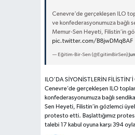
Cenevre’de gerçekleşen ILO topla
ve konfederasyonumuza bağlı sen
Memur-Sen Heyeti, Filistin’in gö
pic.twitter.com/B8jwDMq8AF
— Eğitim-Bir-Sen (@EgitimBirSen)
Ju
ILO’DA SİYONİSTLERİN FİLİSTİ
Cenevre’de gerçekleşen ILO toplantı
konfederasyonumuza bağlı sendikal
Sen Heyeti, Filistin’in gözlemci üyeli
protesto etti. Başlattığımız protes
talebi 17 kabul oyuna karşı 394 oyl