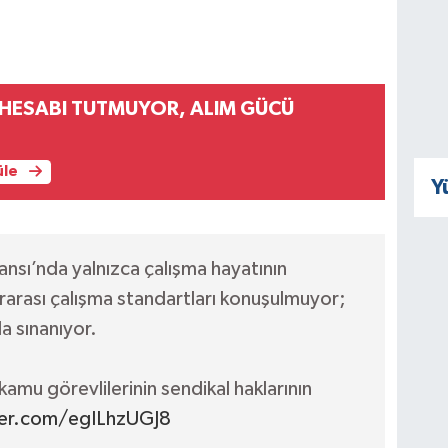
HESABI TUTMUYOR, ALIM GÜCÜ
üle
Y
ansı’nda yalnızca çalışma hayatının
ararası çalışma standartları konuşulmuyor;
a sınanıyor.
mu görevlilerinin sendikal haklarının
ter.com/egILhzUGJ8