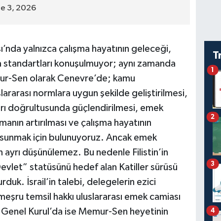
ne 3, 2026
ı’nda yalnızca çalışma hayatının geleceği,
T
ma standartları konuşulmuyor; aynı zamanda
1
emur-Sen olarak Cenevre’de; kamu
slararası normlara uygun şekilde geliştirilmesi,
arı doğrultusunda güçlendirilmesi, emek
2
manın artırılması ve çalışma hayatının
kı sunmak için bulunuyoruz. Ancak emek
ayrı düşünülemez. Bu nedenle Filistin’in
3
let” statüsünü hedef alan Katiller sürüsü
durduk. İsrail’in talebi, delegelerin ezici
 meşru temsil hakkı uluslararası emek camiası
i. Genel Kurul’da ise Memur-Sen heyetinin
4