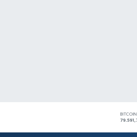
BITCOI
79.591,
DOLAR
45,436
EURO
53,386