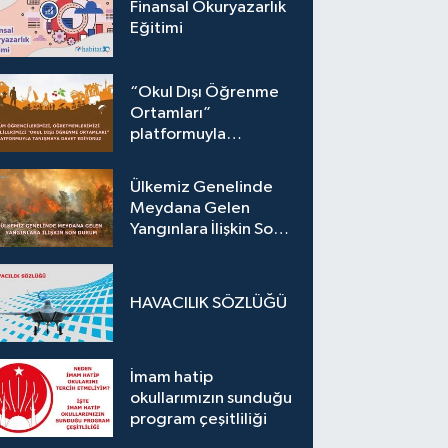
Finansal Okuryazarlık
Eğitimi
“Okul Dışı Öğrenme
Ortamları”
platformuyla
tanışmaya davet
ediyoruz.
Ülkemiz Genelinde
Meydana Gelen
Yangınlara İlişkin Son
Durum
HAVACILIK SÖZLÜĞÜ
İmam hatip
okullarımızın sunduğu
program çeşitliliği