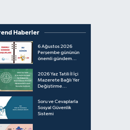
rend Haberler
6 Ağustos 2026
Perşembe gününün
önemli gündem
başlıkları
2026 Yaz Tatili İl İçi
Mazerete Bağlı Yer
Değiştirme
Başvurusunda Bulunan
Öğretmenlerin
Soru ve Cevaplarla
Atama Sonuçları
Sosyal Güvenlik
Açıklandı
Sistemi