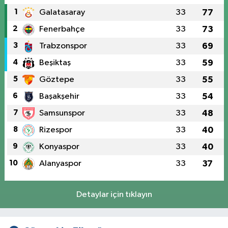
1
Galatasaray
33
77
2
Fenerbahçe
33
73
3
Trabzonspor
33
69
4
Beşiktaş
33
59
5
Göztepe
33
55
6
Başakşehir
33
54
7
Samsunspor
33
48
8
Rizespor
33
40
9
Konyaspor
33
40
10
Alanyaspor
33
37
Detaylar için tıklayın