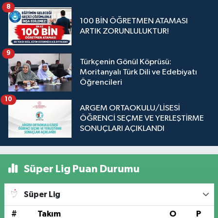
8
100 BİN ÖĞRETMEN ATAMASI
ARTIK ZORUNLULUKTUR!
9
Türkçenin Gönül Köprüsü:
Moritanyalı Türk Dili ve Edebiyatı
Öğrencileri
10
ARGEM ORTAOKULU/LİSESİ
ÖĞRENCİ SEÇME VE YERLEŞTİRME
SONUÇLARI AÇIKLANDI
Süper Lig Puan Durumu
Süper Lig
#
Takım
O
P