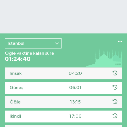
İstanbul
Öğle vaktine kalan süre
01:24:40
İmsak
04:20
Güneş
06:01
Öğle
13:15
İkindi
17:06