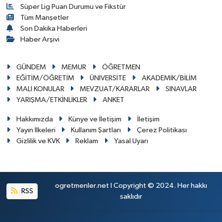
Süper Lig Puan Durumu ve Fikstür
Tüm Manşetler
Son Dakika Haberleri
Haber Arşivi
GÜNDEM
MEMUR
ÖĞRETMEN
EĞİTİM/ÖĞRETİM
ÜNİVERSİTE
AKADEMİK/BİLİM
MALİ KONULAR
MEVZUAT/KARARLAR
SINAVLAR
YARIŞMA/ETKİNLİKLER
ANKET
Hakkımızda
Künye ve İletişim
İletişim
Yayın İlkeleri
Kullanım Şartları
Çerez Politikası
Gizlilik ve KVK
Reklam
Yasal Uyarı
ogretmenler.net I Copyright © 2024. Her hakkı
RSS
saklıdır