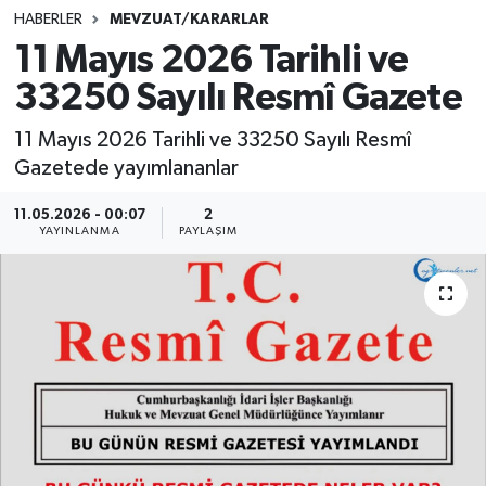
HABERLER
MEVZUAT/KARARLAR
SINAVLAR
AKADEMİK/BİLİM
11 Mayıs 2026 Tarihli ve
33250 Sayılı Resmî Gazete
YARIŞMA/ETKİNLİKLER
MEVZUAT/KARARLAR
11 Mayıs 2026 Tarihli ve 33250 Sayılı Resmî
ANKET
Gazetede yayımlananlar
11.05.2026 - 00:07
2
YAYINLANMA
PAYLAŞIM