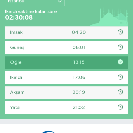
İstanbul
İkindi vaktine kalan süre
02:30:07
İmsak
04:20
Güneş
06:01
Öğle
13:15
İkindi
17:06
Akşam
20:19
Yatsı
21:52