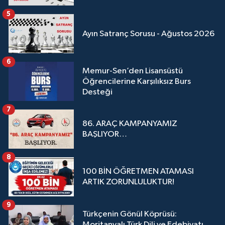
5
Ayın Satranç Sorusu - Ağustos 2026
6
Memur-Sen’den Lisansüstü
Öğrencilerine Karşılıksız Burs
Desteği
7
86. ARAÇ KAMPANYAMIZ
BAŞLIYOR…
8
100 BİN ÖĞRETMEN ATAMASI
ARTIK ZORUNLULUKTUR!
9
Türkçenin Gönül Köprüsü:
Moritanyalı Türk Dili ve Edebiyatı