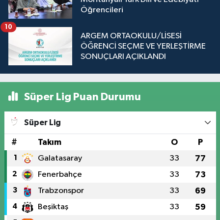
Öğrencileri
10
ARGEM ORTAOKULU/LİSESİ
ÖĞRENCİ SEÇME VE YERLEŞTİRME
SONUÇLARI AÇIKLANDI
Süper Lig Puan Durumu
Süper Lig
#
Takım
O
P
1
Galatasaray
33
77
2
Fenerbahçe
33
73
3
Trabzonspor
33
69
4
Beşiktaş
33
59