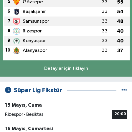
5
Göztepe
33
55
6
Başakşehir
33
54
7
Samsunspor
33
48
8
Rizespor
33
40
9
Konyaspor
33
40
10
Alanyaspor
33
37
Detaylar için tıklayın
Süper Lig Fikstür
15 Mayıs, Cuma
Rizespor - Beşiktaş
20:00
16 Mayıs, Cumartesi