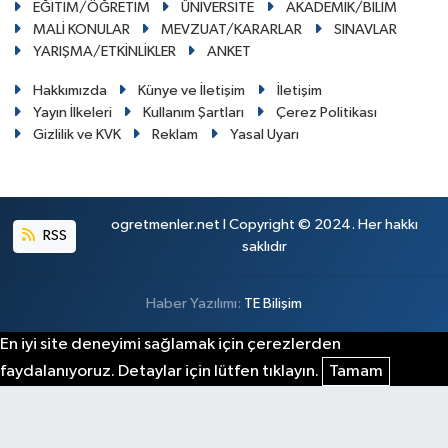
EĞİTİM/ÖĞRETİM
ÜNİVERSİTE
AKADEMİK/BİLİM
MALİ KONULAR
MEVZUAT/KARARLAR
SINAVLAR
YARIŞMA/ETKİNLİKLER
ANKET
Hakkımızda
Künye ve İletişim
İletişim
Yayın İlkeleri
Kullanım Şartları
Çerez Politikası
Gizlilik ve KVK
Reklam
Yasal Uyarı
ogretmenler.net I Copyright © 2024. Her hakkı
RSS
saklıdır
Haber Yazılımı:
TE Bilişim
En iyi site deneyimi sağlamak için çerezlerden
faydalanıyoruz. Detaylar için lütfen tıklayın.
Tamam