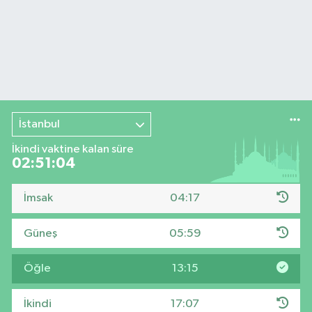
İstanbul
İkindi vaktine kalan süre
02:51:04
İmsak
04:17
Güneş
05:59
Öğle
13:15
İkindi
17:07