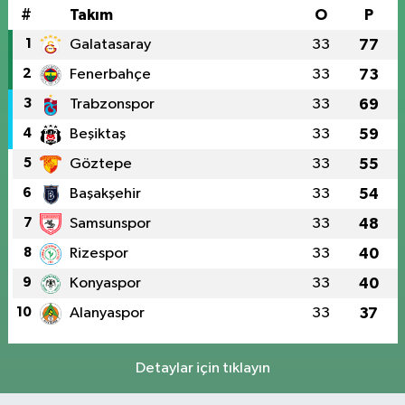
#
Takım
O
P
1
Galatasaray
33
77
2
Fenerbahçe
33
73
3
Trabzonspor
33
69
4
Beşiktaş
33
59
5
Göztepe
33
55
6
Başakşehir
33
54
7
Samsunspor
33
48
8
Rizespor
33
40
9
Konyaspor
33
40
10
Alanyaspor
33
37
Detaylar için tıklayın