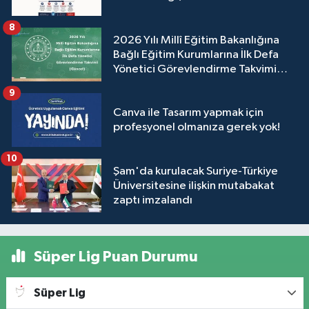
8
2026 Yılı Millî Eğitim Bakanlığına
Bağlı Eğitim Kurumlarına İlk Defa
Yönetici Görevlendirme Takvimi
(Güncel)
9
Canva ile Tasarım yapmak için
profesyonel olmanıza gerek yok!
10
Şam'da kurulacak Suriye-Türkiye
Üniversitesine ilişkin mutabakat
zaptı imzalandı
Süper Lig Puan Durumu
Süper Lig