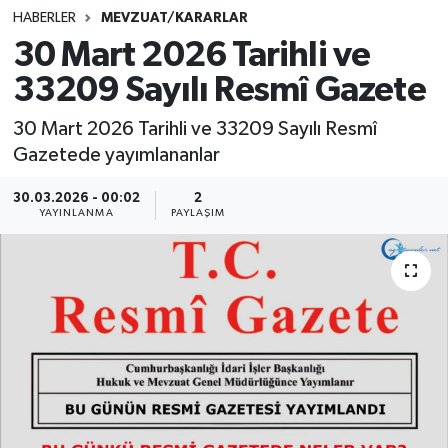
HABERLER
MEVZUAT/KARARLAR
SINAVLAR
AKADEMİK/BİLİM
30 Mart 2026 Tarihli ve
33209 Sayılı Resmî Gazete
YARIŞMA/ETKİNLİKLER
MEVZUAT/KARARLAR
30 Mart 2026 Tarihli ve 33209 Sayılı Resmî
ANKET
Gazetede yayımlananlar
30.03.2026 - 00:02
2
YAYINLANMA
PAYLAŞIM