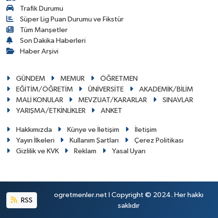
Trafik Durumu
Süper Lig Puan Durumu ve Fikstür
Tüm Manşetler
Son Dakika Haberleri
Haber Arşivi
GÜNDEM
MEMUR
ÖĞRETMEN
EĞİTİM/ÖĞRETİM
ÜNİVERSİTE
AKADEMİK/BİLİM
MALİ KONULAR
MEVZUAT/KARARLAR
SINAVLAR
YARIŞMA/ETKİNLİKLER
ANKET
Hakkımızda
Künye ve İletişim
İletişim
Yayın İlkeleri
Kullanım Şartları
Çerez Politikası
Gizlilik ve KVK
Reklam
Yasal Uyarı
ogretmenler.net I Copyright © 2024. Her hakkı
RSS
saklıdır