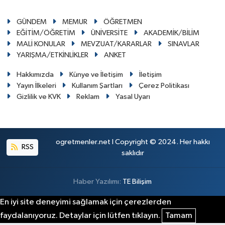
GÜNDEM
MEMUR
ÖĞRETMEN
EĞİTİM/ÖĞRETİM
ÜNİVERSİTE
AKADEMİK/BİLİM
MALİ KONULAR
MEVZUAT/KARARLAR
SINAVLAR
YARIŞMA/ETKİNLİKLER
ANKET
Hakkımızda
Künye ve İletişim
İletişim
Yayın İlkeleri
Kullanım Şartları
Çerez Politikası
Gizlilik ve KVK
Reklam
Yasal Uyarı
ogretmenler.net I Copyright © 2024. Her hakkı
RSS
saklıdır
Haber Yazılımı:
TE Bilişim
En iyi site deneyimi sağlamak için çerezlerden
faydalanıyoruz. Detaylar için lütfen tıklayın.
Tamam