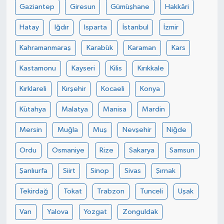
Gaziantep
Giresun
Gümüşhane
Hakkâri
Hatay
Iğdır
Isparta
İstanbul
İzmir
Kahramanmaraş
Karabük
Karaman
Kars
Kastamonu
Kayseri
Kilis
Kırıkkale
Kırklareli
Kırşehir
Kocaeli
Konya
Kütahya
Malatya
Manisa
Mardin
Mersin
Muğla
Muş
Nevşehir
Niğde
Ordu
Osmaniye
Rize
Sakarya
Samsun
Şanlıurfa
Siirt
Sinop
Sivas
Şırnak
Tekirdağ
Tokat
Trabzon
Tunceli
Uşak
Van
Yalova
Yozgat
Zonguldak