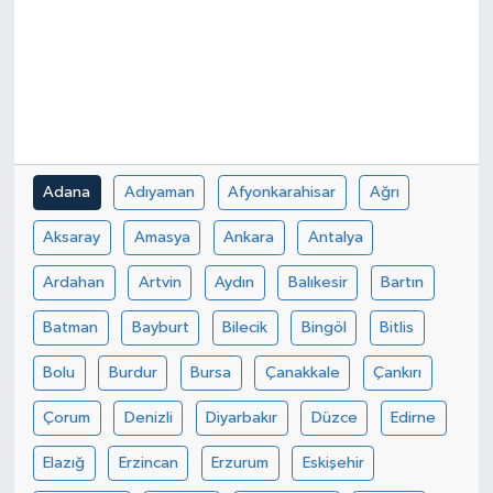
Adana
Adıyaman
Afyonkarahisar
Ağrı
Aksaray
Amasya
Ankara
Antalya
Ardahan
Artvin
Aydın
Balıkesir
Bartın
Batman
Bayburt
Bilecik
Bingöl
Bitlis
Bolu
Burdur
Bursa
Çanakkale
Çankırı
Çorum
Denizli
Diyarbakır
Düzce
Edirne
Elazığ
Erzincan
Erzurum
Eskişehir