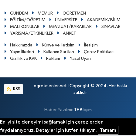
GÜNDEM
MEMUR
ÖĞRETMEN
EĞİTİM/ÖĞRETİM
ÜNİVERSİTE
AKADEMİK/BİLİM
MALİ KONULAR
MEVZUAT/KARARLAR
SINAVLAR
YARIŞMA/ETKİNLİKLER
ANKET
Hakkımızda
Künye ve İletişim
İletişim
Yayın İlkeleri
Kullanım Şartları
Çerez Politikası
Gizlilik ve KVK
Reklam
Yasal Uyarı
ogretmenler.net I Copyright © 2024. Her hakkı
RSS
saklıdır
Haber Yazılımı:
TE Bilişim
En iyi site deneyimi sağlamak için çerezlerden
faydalanıyoruz. Detaylar için lütfen tıklayın.
Tamam