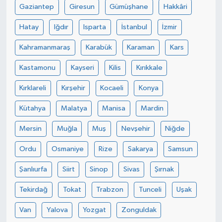
Gaziantep
Giresun
Gümüşhane
Hakkâri
Hatay
Iğdır
Isparta
İstanbul
İzmir
Kahramanmaraş
Karabük
Karaman
Kars
Kastamonu
Kayseri
Kilis
Kırıkkale
Kırklareli
Kırşehir
Kocaeli
Konya
Kütahya
Malatya
Manisa
Mardin
Mersin
Muğla
Muş
Nevşehir
Niğde
Ordu
Osmaniye
Rize
Sakarya
Samsun
Şanlıurfa
Siirt
Sinop
Sivas
Şırnak
Tekirdağ
Tokat
Trabzon
Tunceli
Uşak
Van
Yalova
Yozgat
Zonguldak