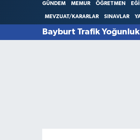
GÜNDEM
MEMUR
ÖĞRETMEN
EĞ
SINAVLAR
AKADEMİK/BİLİM
MEVZUAT/KARARLAR
SINAVLAR
Y
YARIŞMA/ETKİNLİKLER
MEVZUAT/KARARLAR
Bayburt Trafik Yoğunluk
ANKET