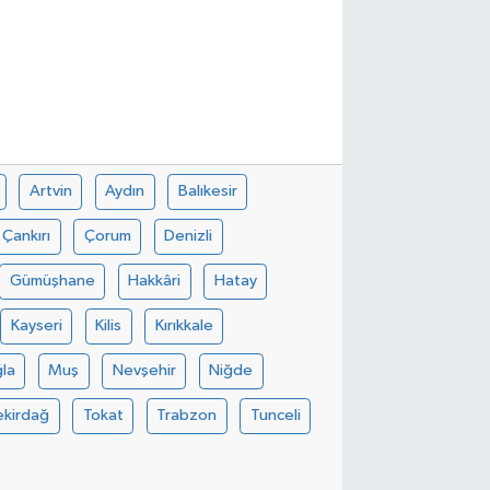
Artvin
Aydın
Balıkesir
Çankırı
Çorum
Denizli
Gümüşhane
Hakkâri
Hatay
Kayseri
Kilis
Kırıkkale
la
Muş
Nevşehir
Niğde
ekirdağ
Tokat
Trabzon
Tunceli