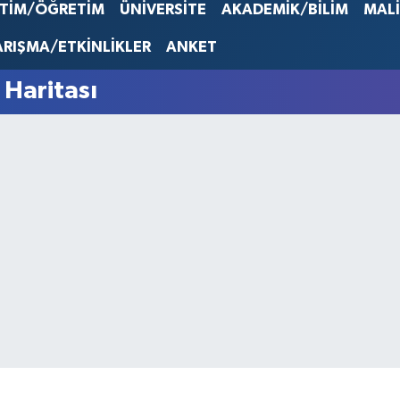
İTİM/ÖĞRETİM
ÜNİVERSİTE
AKADEMİK/BİLİM
MAL
53,386
STERLİN
ARIŞMA/ETKİNLİKLER
ANKET
61,603
G.ALTIN
 Haritası
6862,0
BİST10
14.598