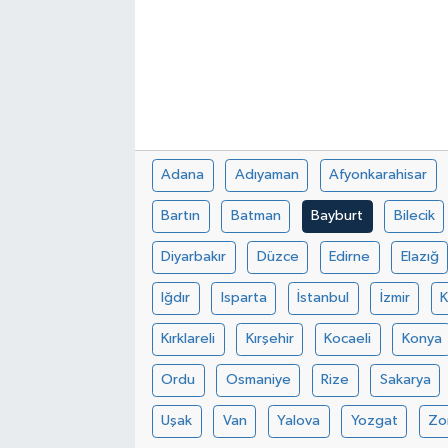
Adana
Adıyaman
Afyonkarahisar
Bartın
Batman
Bayburt
Bilecik
Diyarbakır
Düzce
Edirne
Elazığ
Iğdır
Isparta
İstanbul
İzmir
Kırklareli
Kırşehir
Kocaeli
Konya
Ordu
Osmaniye
Rize
Sakarya
Uşak
Van
Yalova
Yozgat
Zo