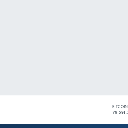
BITCOI
79.591,
DOLAR
45,436
EURO