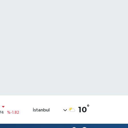
N
°
10
İstanbul
74
%-1.82
20
%0.02