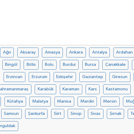
Ağrı
Aksaray
Amasya
Ankara
Antalya
Ardahan
Bingöl
Bitlis
Bolu
Burdur
Bursa
Çanakkale
Erzincan
Erzurum
Eskişehir
Gaziantep
Giresun
Kahramanmaraş
Karabük
Karaman
Kars
Kastamonu
Kütahya
Malatya
Manisa
Mardin
Mersin
Muğ
Samsun
Şanlıurfa
Siirt
Sinop
Sivas
Şırnak
T
nguldak