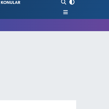
İ KONULAR
90
%0.19
80
%0.18
9000
%0.19
0
,00
%0