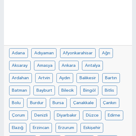
Adana
Adıyaman
Afyonkarahisar
Ağrı
Aksaray
Amasya
Ankara
Antalya
Ardahan
Artvin
Aydın
Balıkesir
Bartın
Batman
Bayburt
Bilecik
Bingöl
Bitlis
Bolu
Burdur
Bursa
Çanakkale
Çankırı
Çorum
Denizli
Diyarbakır
Düzce
Edirne
Elazığ
Erzincan
Erzurum
Eskişehir