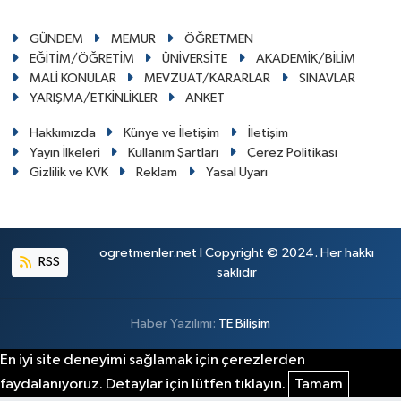
GÜNDEM
MEMUR
ÖĞRETMEN
EĞİTİM/ÖĞRETİM
ÜNİVERSİTE
AKADEMİK/BİLİM
MALİ KONULAR
MEVZUAT/KARARLAR
SINAVLAR
YARIŞMA/ETKİNLİKLER
ANKET
Hakkımızda
Künye ve İletişim
İletişim
Yayın İlkeleri
Kullanım Şartları
Çerez Politikası
Gizlilik ve KVK
Reklam
Yasal Uyarı
ogretmenler.net I Copyright © 2024. Her hakkı
RSS
saklıdır
Haber Yazılımı:
TE Bilişim
En iyi site deneyimi sağlamak için çerezlerden
faydalanıyoruz. Detaylar için lütfen tıklayın.
Tamam