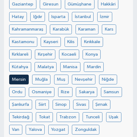
Gaziantep
Giresun
Gümüşhane
Hakkâri
Hatay
Iğdır
Isparta
İstanbul
İzmir
Kahramanmaraş
Karabük
Karaman
Kars
Kastamonu
Kayseri
Kilis
Kırıkkale
Kırklareli
Kırşehir
Kocaeli
Konya
Kütahya
Malatya
Manisa
Mardin
Mersin
Muğla
Muş
Nevşehir
Niğde
Ordu
Osmaniye
Rize
Sakarya
Samsun
Şanlıurfa
Siirt
Sinop
Sivas
Şırnak
Tekirdağ
Tokat
Trabzon
Tunceli
Uşak
Van
Yalova
Yozgat
Zonguldak