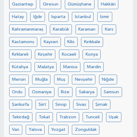
Gaziantep
Giresun
Gümüşhane
Hakkâri
Hatay
Iğdır
Isparta
İstanbul
İzmir
Kahramanmaraş
Karabük
Karaman
Kars
Kastamonu
Kayseri
Kilis
Kırıkkale
Kırklareli
Kırşehir
Kocaeli
Konya
Kütahya
Malatya
Manisa
Mardin
Mersin
Muğla
Muş
Nevşehir
Niğde
Ordu
Osmaniye
Rize
Sakarya
Samsun
Şanlıurfa
Siirt
Sinop
Sivas
Şırnak
Tekirdağ
Tokat
Trabzon
Tunceli
Uşak
Van
Yalova
Yozgat
Zonguldak