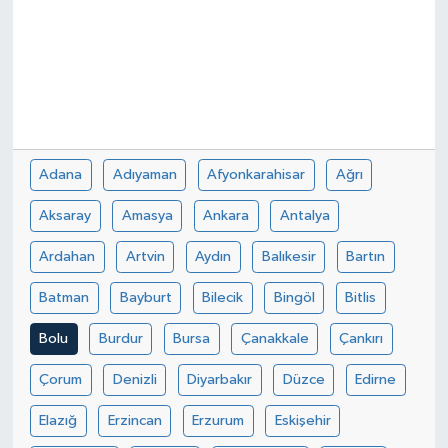
Adana
Adıyaman
Afyonkarahisar
Ağrı
Aksaray
Amasya
Ankara
Antalya
Ardahan
Artvin
Aydın
Balıkesir
Bartın
Batman
Bayburt
Bilecik
Bingöl
Bitlis
Bolu
Burdur
Bursa
Çanakkale
Çankırı
Çorum
Denizli
Diyarbakır
Düzce
Edirne
Elazığ
Erzincan
Erzurum
Eskişehir