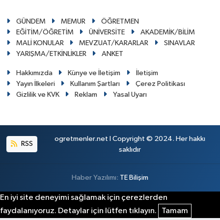
GÜNDEM
MEMUR
ÖĞRETMEN
EĞİTİM/ÖĞRETİM
ÜNİVERSİTE
AKADEMİK/BİLİM
MALİ KONULAR
MEVZUAT/KARARLAR
SINAVLAR
YARIŞMA/ETKİNLİKLER
ANKET
Hakkımızda
Künye ve İletişim
İletişim
Yayın İlkeleri
Kullanım Şartları
Çerez Politikası
Gizlilik ve KVK
Reklam
Yasal Uyarı
ogretmenler.net I Copyright © 2024. Her hakkı
RSS
saklıdır
Haber Yazılımı:
TE Bilişim
En iyi site deneyimi sağlamak için çerezlerden
faydalanıyoruz. Detaylar için lütfen tıklayın.
Tamam