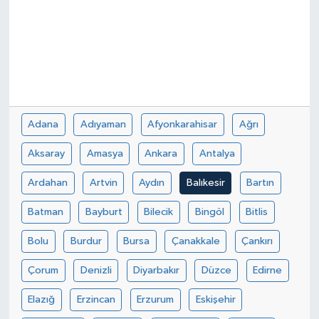
Adana
Adıyaman
Afyonkarahisar
Ağrı
Aksaray
Amasya
Ankara
Antalya
Ardahan
Artvin
Aydın
Balıkesir
Bartın
Batman
Bayburt
Bilecik
Bingöl
Bitlis
Bolu
Burdur
Bursa
Çanakkale
Çankırı
Çorum
Denizli
Diyarbakır
Düzce
Edirne
Elazığ
Erzincan
Erzurum
Eskişehir