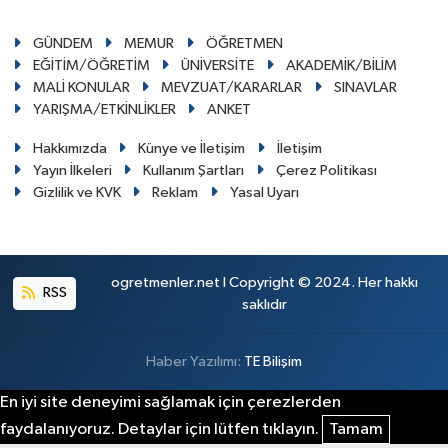
GÜNDEM
MEMUR
ÖĞRETMEN
EĞİTİM/ÖĞRETİM
ÜNİVERSİTE
AKADEMİK/BİLİM
MALİ KONULAR
MEVZUAT/KARARLAR
SINAVLAR
YARIŞMA/ETKİNLİKLER
ANKET
Hakkımızda
Künye ve İletişim
İletişim
Yayın İlkeleri
Kullanım Şartları
Çerez Politikası
Gizlilik ve KVK
Reklam
Yasal Uyarı
ogretmenler.net I Copyright © 2024. Her hakkı
RSS
saklıdır
Haber Yazılımı:
TE Bilişim
En iyi site deneyimi sağlamak için çerezlerden
faydalanıyoruz. Detaylar için lütfen tıklayın.
Tamam