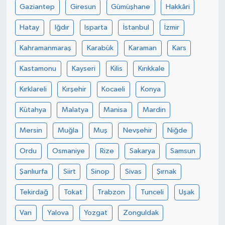
Gaziantep
Giresun
Gümüşhane
Hakkâri
Hatay
Iğdır
Isparta
İstanbul
İzmir
Kahramanmaraş
Karabük
Karaman
Kars
Kastamonu
Kayseri
Kilis
Kırıkkale
Kırklareli
Kırşehir
Kocaeli
Konya
Kütahya
Malatya
Manisa
Mardin
Mersin
Muğla
Muş
Nevşehir
Niğde
Ordu
Osmaniye
Rize
Sakarya
Samsun
Şanlıurfa
Siirt
Sinop
Sivas
Şırnak
Tekirdağ
Tokat
Trabzon
Tunceli
Uşak
Van
Yalova
Yozgat
Zonguldak