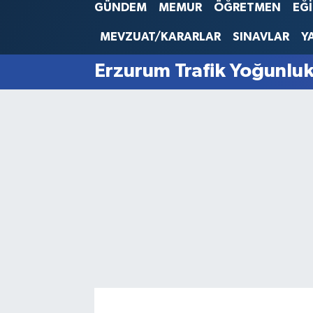
GÜNDEM
MEMUR
ÖĞRETMEN
EĞ
SINAVLAR
AKADEMİK/BİLİM
MEVZUAT/KARARLAR
SINAVLAR
Y
YARIŞMA/ETKİNLİKLER
MEVZUAT/KARARLAR
Erzurum Trafik Yoğunluk
ANKET