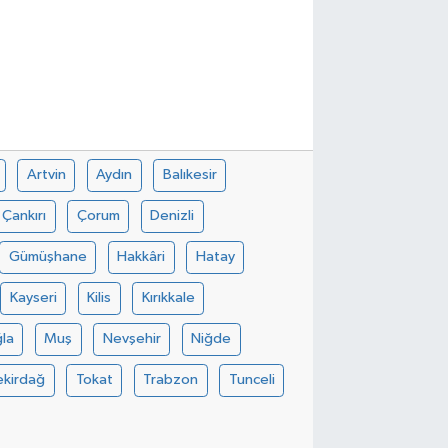
Artvin
Aydın
Balıkesir
Çankırı
Çorum
Denizli
Gümüşhane
Hakkâri
Hatay
Kayseri
Kilis
Kırıkkale
la
Muş
Nevşehir
Niğde
ekirdağ
Tokat
Trabzon
Tunceli