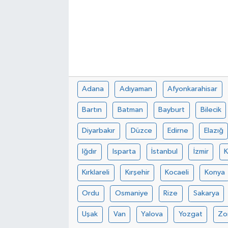
Adana
Adıyaman
Afyonkarahisar
Bartın
Batman
Bayburt
Bilecik
Diyarbakır
Düzce
Edirne
Elazığ
Iğdır
Isparta
İstanbul
İzmir
Kırklareli
Kırşehir
Kocaeli
Konya
Ordu
Osmaniye
Rize
Sakarya
Uşak
Van
Yalova
Yozgat
Zo