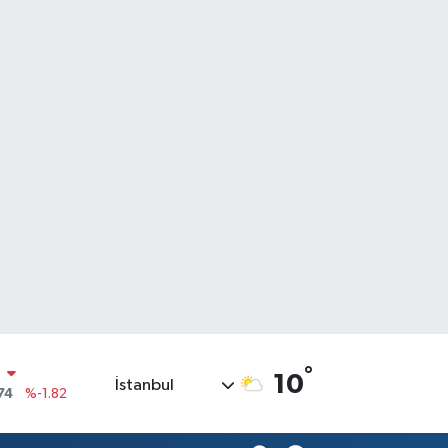
°
N
10
İstanbul
74
%-1.82
20
%0.02