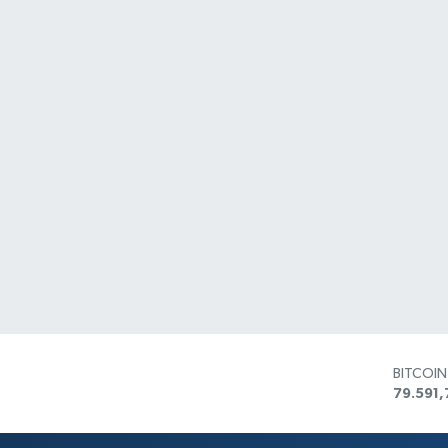
BITCOI
79.591,
DOLAR
45,436