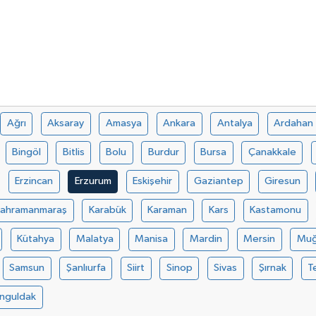
Ağrı
Aksaray
Amasya
Ankara
Antalya
Ardahan
Bingöl
Bitlis
Bolu
Burdur
Bursa
Çanakkale
Erzincan
Erzurum
Eskişehir
Gaziantep
Giresun
Kahramanmaraş
Karabük
Karaman
Kars
Kastamonu
Kütahya
Malatya
Manisa
Mardin
Mersin
Muğ
Samsun
Şanlıurfa
Siirt
Sinop
Sivas
Şırnak
T
nguldak