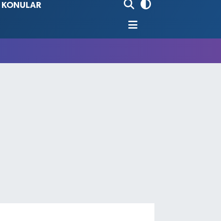
İ KONULAR
90
%0.19
80
%0.18
9000
%0.19
0
,00
%0