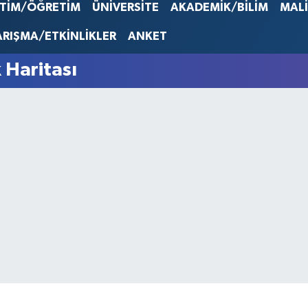
EURO
İTİM/ÖĞRETİM
ÜNİVERSİTE
AKADEMİK/BİLİM
MAL
53,386
STERLİN
ARIŞMA/ETKİNLİKLER
ANKET
61,603
G.ALTIN
 Haritası
6862,0
BİST10
14.598