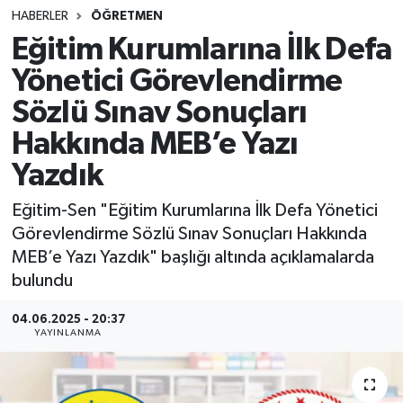
HABERLER
ÖĞRETMEN
SINAVLAR
AKADEMİK/BİLİM
Eğitim Kurumlarına İlk Defa
Yönetici Görevlendirme
YARIŞMA/ETKİNLİKLER
MEVZUAT/KARARLAR
Sözlü Sınav Sonuçları
ANKET
Hakkında MEB’e Yazı
Yazdık
Eğitim-Sen "Eğitim Kurumlarına İlk Defa Yönetici
Görevlendirme Sözlü Sınav Sonuçları Hakkında
MEB’e Yazı Yazdık" başlığı altında açıklamalarda
bulundu
04.06.2025 - 20:37
YAYINLANMA