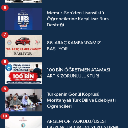
6
Memur-Sen’den Lisansüstü
Öğrencilerine Karşılıksız Burs
Desteği
7
86. ARAÇ KAMPANYAMIZ
BAŞLIYOR…
8
100 BİN ÖĞRETMEN ATAMASI
ARTIK ZORUNLULUKTUR!
9
Türkçenin Gönül Köprüsü:
Moritanyalı Türk Dili ve Edebiyatı
Öğrencileri
10
ARGEM ORTAOKULU/LİSESİ
ÖĞRENCİ SEÇME VE YERLEŞTİRME