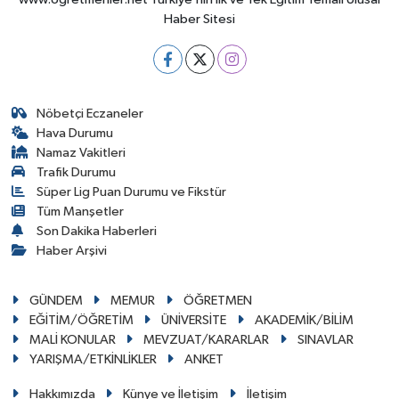
Haber Sitesi
Nöbetçi Eczaneler
Hava Durumu
Namaz Vakitleri
Trafik Durumu
Süper Lig Puan Durumu ve Fikstür
Tüm Manşetler
Son Dakika Haberleri
Haber Arşivi
GÜNDEM
MEMUR
ÖĞRETMEN
EĞİTİM/ÖĞRETİM
ÜNİVERSİTE
AKADEMİK/BİLİM
MALİ KONULAR
MEVZUAT/KARARLAR
SINAVLAR
YARIŞMA/ETKİNLİKLER
ANKET
Hakkımızda
Künye ve İletişim
İletişim