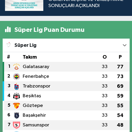
SONUÇLARI AÇIKLANDI
Süper Lig Puan Durumu
Süper Lig
#
Takım
O
P
1
Galatasaray
33
77
2
Fenerbahçe
33
73
3
Trabzonspor
33
69
4
Beşiktaş
33
59
5
Göztepe
33
55
6
Başakşehir
33
54
7
Samsunspor
33
48