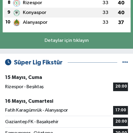
8
Rizespor
33
40
9
Konyaspor
33
40
10
Alanyaspor
33
37
Detaylar için tıklayın
Süper Lig Fikstür
15 Mayıs, Cuma
Rizespor - Beşiktaş
20:00
16 Mayıs, Cumartesi
Fatih Karagümrük - Alanyaspor
17:00
Gaziantep FK - Başakşehir
20:00