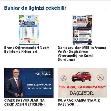
Bunlar da ilginizi çekebilir
Branş Öğretmenleri Norm
Danıştay'dan MEB'in Atama
Belirleme Kriterleri
Ve Yer Değiştirme
Yönetmeliğine Kısmi
Durdurma
CİMER BAŞVURULARINA
86. ARAÇ KAMPANYAMIZ
ÇEKİDÜZEN GETİRİLSİN!
BAŞLIYOR…