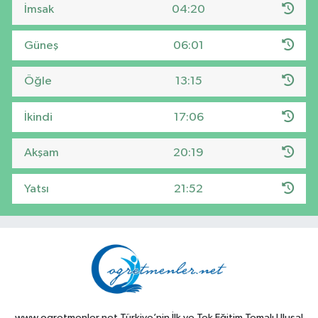
İmsak
04:20
Güneş
06:01
Öğle
13:15
İkindi
17:06
Akşam
20:19
Yatsı
21:52
www.ogretmenler.net Türkiye’nin İlk ve Tek Eğitim Temalı Ulusal