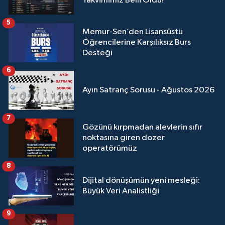
Takvimimiz Belli Oldu!
5
Memur-Sen’den Lisansüstü
Öğrencilerine Karşılıksız Burs
Desteği
6
Ayın Satranç Sorusu - Ağustos 2026
7
Gözünü kırpmadan alevlerin sıfır
noktasına giren dozer
operatörümüz
8
Dijital dönüşümün yeni mesleği:
Büyük Veri Analistliği
9