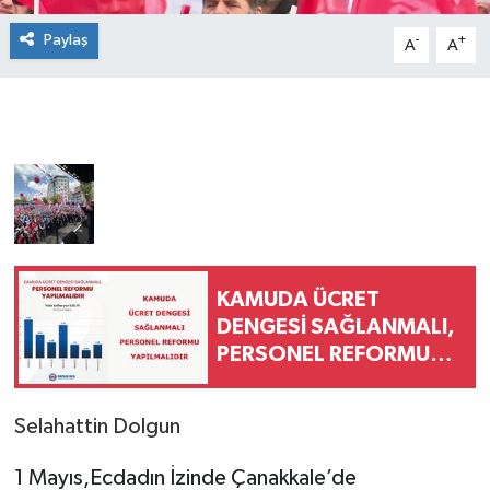
Paylaş
-
+
A
A
KAMUDA ÜCRET
DENGESİ SAĞLANMALI,
PERSONEL REFORMU
YAPILMALIDIR
Selahattin Dolgun
1 Mayıs,Ecdadın İzinde Çanakkale’de