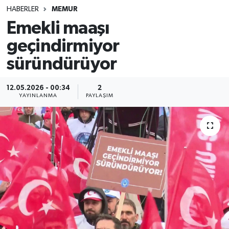
HABERLER
MEMUR
SINAVLAR
AKADEMİK/BİLİM
Emekli maaşı
geçindirmiyor
YARIŞMA/ETKİNLİKLER
MEVZUAT/KARARLAR
süründürüyor
ANKET
12.05.2026 - 00:34
2
YAYINLANMA
PAYLAŞIM