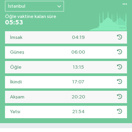
İstanbul
Öğle vaktine kalan süre
05:52
İmsak
04:19
Güneş
06:00
Öğle
13:15
İkindi
17:07
Akşam
20:20
Yatsı
21:54