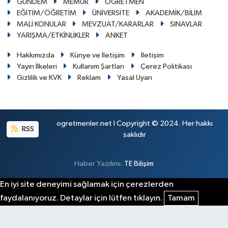
GÜNDEM
MEMUR
ÖĞRETMEN
EĞİTİM/ÖĞRETİM
ÜNİVERSİTE
AKADEMİK/BİLİM
MALİ KONULAR
MEVZUAT/KARARLAR
SINAVLAR
YARIŞMA/ETKİNLİKLER
ANKET
Hakkımızda
Künye ve İletişim
İletişim
Yayın İlkeleri
Kullanım Şartları
Çerez Politikası
Gizlilik ve KVK
Reklam
Yasal Uyarı
ogretmenler.net I Copyright © 2024. Her hakkı
RSS
saklıdır
Haber Yazılımı:
TE Bilişim
En iyi site deneyimi sağlamak için çerezlerden
faydalanıyoruz. Detaylar için lütfen tıklayın.
Tamam