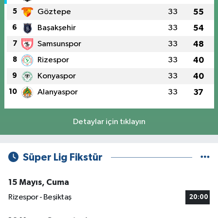
5
Göztepe
33
55
6
Başakşehir
33
54
7
Samsunspor
33
48
8
Rizespor
33
40
9
Konyaspor
33
40
10
Alanyaspor
33
37
Detaylar için tıklayın
Süper Lig Fikstür
15 Mayıs, Cuma
Rizespor - Beşiktaş
20:00