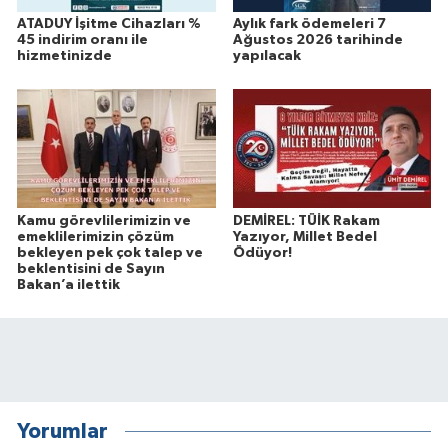
ATADUY İşitme Cihazları %
Aylık fark ödemeleri 7
45 indirim oranı ile
Ağustos 2026 tarihinde
hizmetinizde
yapılacak
Kamu görevlilerimizin ve
DEMİREL: TÜİK Rakam
emeklilerimizin çözüm
Yazıyor, Millet Bedel
bekleyen pek çok talep ve
Ödüyor!
beklentisini de Sayın
Bakan’a ilettik
Yorumlar