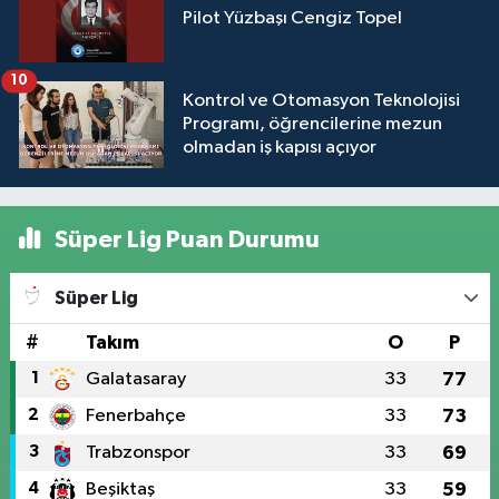
Pilot Yüzbaşı Cengiz Topel
10
Kontrol ve Otomasyon Teknolojisi
Programı, öğrencilerine mezun
olmadan iş kapısı açıyor
Süper Lig Puan Durumu
Süper Lig
#
Takım
O
P
1
Galatasaray
33
77
2
Fenerbahçe
33
73
3
Trabzonspor
33
69
4
Beşiktaş
33
59