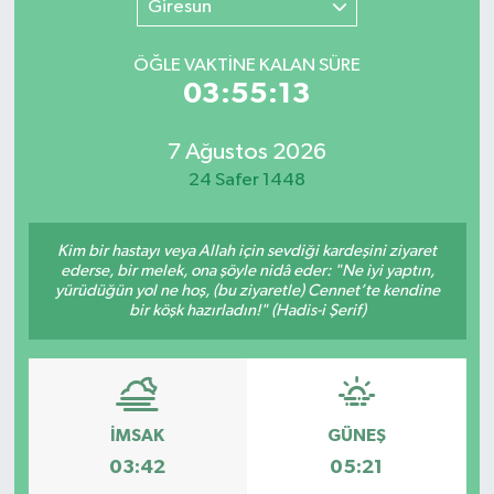
Giresun
SINAVLAR
AKADEMİK/BİLİM
ÖĞLE VAKTİNE KALAN SÜRE
03:55:13
YARIŞMA/ETKİNLİKLER
MEVZUAT/KARARLAR
7 Ağustos 2026
ANKET
24 Safer 1448
Kim bir hastayı veya Allah için sevdiği kardeşini ziyaret
ederse, bir melek, ona şöyle nidâ eder: "Ne iyi yaptın,
yürüdüğün yol ne hoş, (bu ziyaretle) Cennet’te kendine
bir köşk hazırladın!" (Hadis-i Şerif)
İMSAK
GÜNEŞ
03:42
05:21