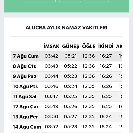
ALUCRA AYLIK NAMAZ VAKITLERI
İMSAK
GÜNEŞ
ÖĞLE
İKINDI
AKŞA
7 Ağu Cum
03:42
05:21
12:36
16:27
19:41
8 Ağu Cts
03:43
05:22
12:36
16:27
19:40
9 Ağu Paz
03:44
05:23
12:36
16:26
19:38
10 Ağu Pts
03:46
05:24
12:35
16:26
19:37
11 Ağu Sal
03:47
05:25
12:35
16:25
19:36
12 Ağu Çar
03:49
05:26
12:35
16:25
19:34
13 Ağu Per
03:50
05:27
12:35
16:24
19:33
14 Ağu Cum
03:52
05:28
12:35
16:24
19:32