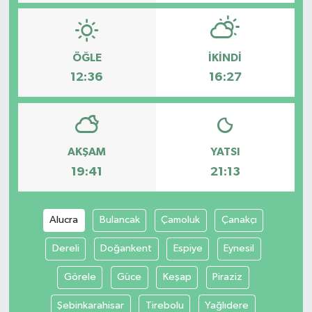
ÖĞLE
İKINDI
12:36
16:27
AKŞAM
YATSI
19:41
21:13
Alucra
Bulancak
Çamoluk
Çanakçı
Dereli
Doğankent
Espiye
Eynesil
Görele
Güce
Keşap
Piraziz
Şebinkarahisar
Tirebolu
Yağlıdere