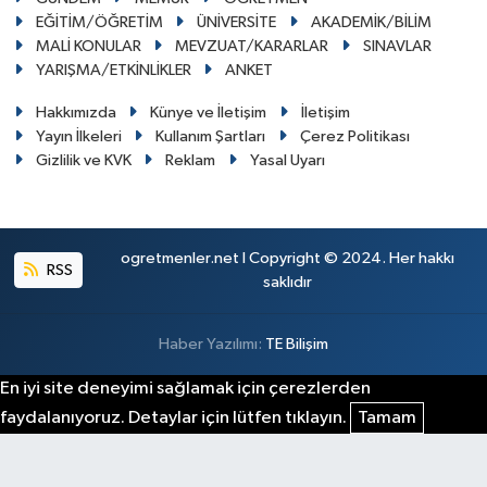
EĞİTİM/ÖĞRETİM
ÜNİVERSİTE
AKADEMİK/BİLİM
MALİ KONULAR
MEVZUAT/KARARLAR
SINAVLAR
YARIŞMA/ETKİNLİKLER
ANKET
Hakkımızda
Künye ve İletişim
İletişim
Yayın İlkeleri
Kullanım Şartları
Çerez Politikası
Gizlilik ve KVK
Reklam
Yasal Uyarı
ogretmenler.net I Copyright © 2024. Her hakkı
RSS
saklıdır
Haber Yazılımı:
TE Bilişim
En iyi site deneyimi sağlamak için çerezlerden
faydalanıyoruz. Detaylar için lütfen tıklayın.
Tamam