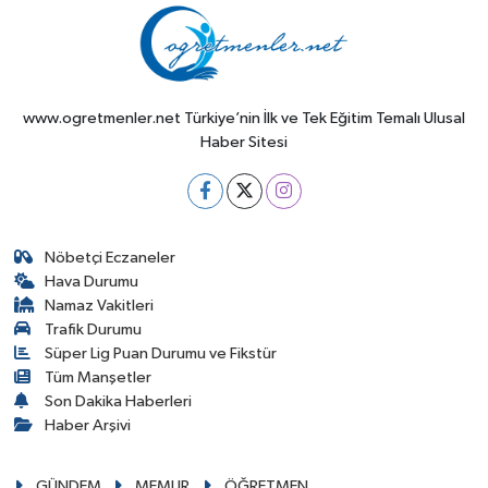
www.ogretmenler.net Türkiye’nin İlk ve Tek Eğitim Temalı Ulusal
Haber Sitesi
Nöbetçi Eczaneler
Hava Durumu
Namaz Vakitleri
Trafik Durumu
Süper Lig Puan Durumu ve Fikstür
Tüm Manşetler
Son Dakika Haberleri
Haber Arşivi
GÜNDEM
MEMUR
ÖĞRETMEN