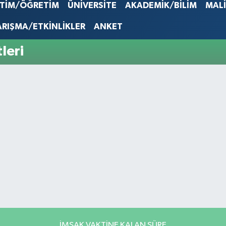
EURO
İTİM/ÖĞRETİM
ÜNİVERSİTE
AKADEMİK/BİLİM
MAL
53,386
STERLİN
ARIŞMA/ETKİNLİKLER
ANKET
61,603
G.ALTIN
leri
6862,0
BİST10
14.598
İMSAK VAKTİNE KALAN SÜRE