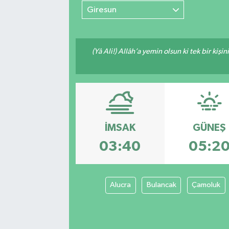
Giresun
(Yâ Ali!) Allâh’a yemin olsun ki tek bir kiş
İMSAK
GÜNEŞ
03:40
05:2
Alucra
Bulancak
Çamoluk