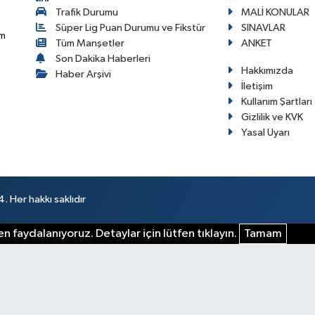
Trafik Durumu
MALİ KONULAR
Süper Lig Puan Durumu ve Fikstür
SINAVLAR
im
Tüm Manşetler
ANKET
Son Dakika Haberleri
Hakkımızda
Haber Arşivi
İletişim
Kullanım Şartları
Gizlilik ve KVK
Yasal Uyarı
 Her hakkı saklıdır
n faydalanıyoruz. Detaylar için lütfen tıklayın.
Tamam