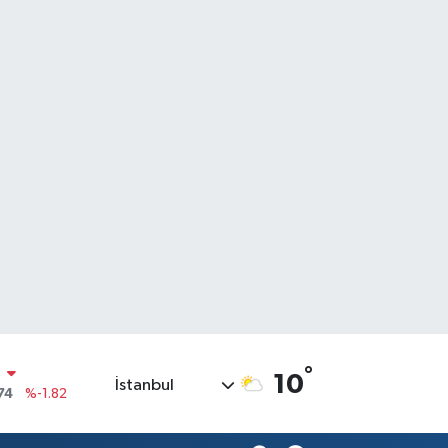
°
N
10
İstanbul
74
%-1.82
20
%0.02