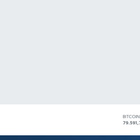
BITCOI
79.591,
DOLAR
45,436