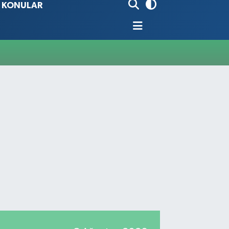
İ KONULAR
90
%0.19
80
%0.18
9000
%0.19
0
,00
%0