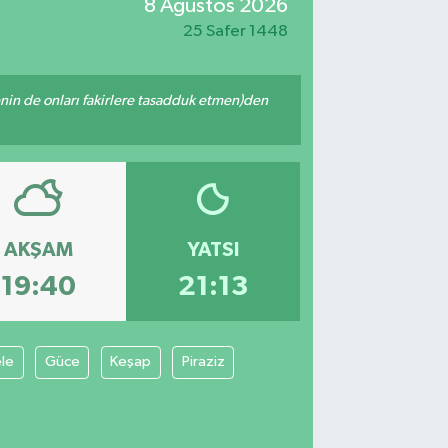
8 Ağustos 2026
25 Safer 1448
 senin de onları fakirlere tasadduk etmen)den
AKŞAM
YATSI
19:40
21:13
le
Güce
Keşap
Piraziz