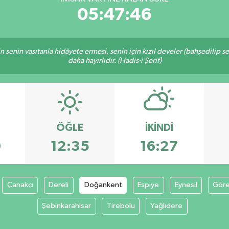
05:47:45
inin senin vasıtanla hidâyete ermesi, senin için kızıl develer (bahşedilip
daha hayırlıdır. (Hadis-i Şerif)
ÖĞLE
İKINDI
0
12:35
16:27
Çanakçı
Dereli
Doğankent
Espiye
Eynesil
Göre
Şebinkarahisar
Tirebolu
Yağlıdere