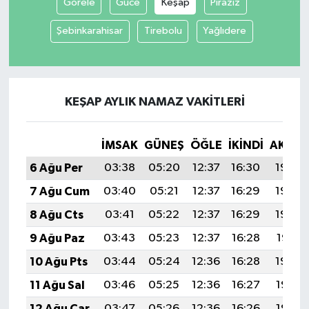
Görele
Güce
Keşap
Piraziz
Şebinkarahisar
Tirebolu
Yağlıdere
KEŞAP AYLIK NAMAZ VAKITLERI
İMSAK
GÜNEŞ
ÖĞLE
İKINDI
AKŞA
6 Ağu Per
03:38
05:20
12:37
16:30
19:44
7 Ağu Cum
03:40
05:21
12:37
16:29
19:43
8 Ağu Cts
03:41
05:22
12:37
16:29
19:42
9 Ağu Paz
03:43
05:23
12:37
16:28
19:41
10 Ağu Pts
03:44
05:24
12:36
16:28
19:39
11 Ağu Sal
03:46
05:25
12:36
16:27
19:38
12 Ağu Çar
03:47
05:26
12:36
16:26
19:37