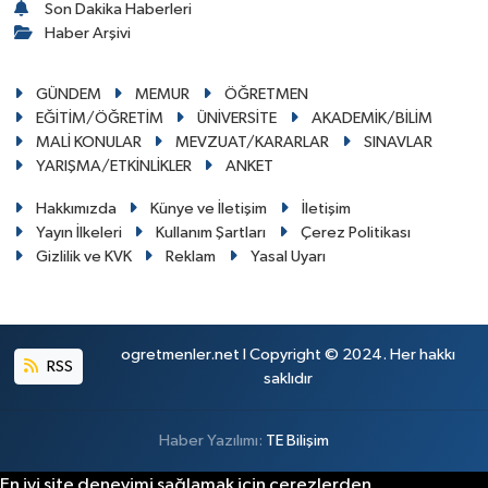
Son Dakika Haberleri
Haber Arşivi
GÜNDEM
MEMUR
ÖĞRETMEN
EĞİTİM/ÖĞRETİM
ÜNİVERSİTE
AKADEMİK/BİLİM
MALİ KONULAR
MEVZUAT/KARARLAR
SINAVLAR
YARIŞMA/ETKİNLİKLER
ANKET
Hakkımızda
Künye ve İletişim
İletişim
Yayın İlkeleri
Kullanım Şartları
Çerez Politikası
Gizlilik ve KVK
Reklam
Yasal Uyarı
ogretmenler.net I Copyright © 2024. Her hakkı
RSS
saklıdır
Haber Yazılımı:
TE Bilişim
En iyi site deneyimi sağlamak için çerezlerden