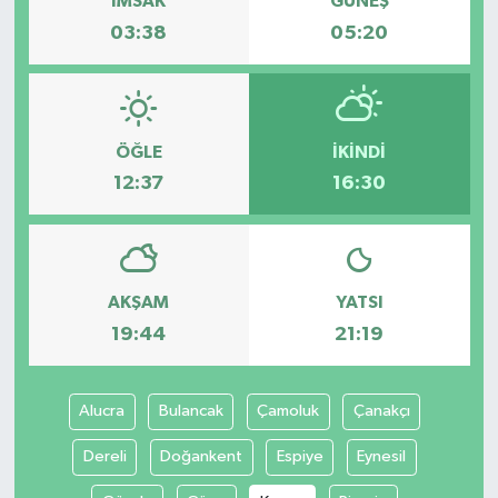
İMSAK
GÜNEŞ
03:38
05:20
ÖĞLE
İKINDI
12:37
16:30
AKŞAM
YATSI
19:44
21:19
Alucra
Bulancak
Çamoluk
Çanakçı
Dereli
Doğankent
Espiye
Eynesil