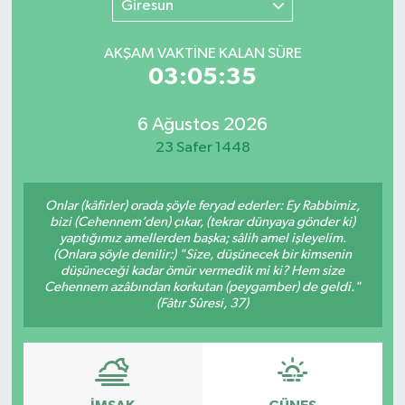
Giresun
SINAVLAR
AKADEMİK/BİLİM
AKŞAM VAKTİNE KALAN SÜRE
03:05:35
YARIŞMA/ETKİNLİKLER
MEVZUAT/KARARLAR
6 Ağustos 2026
ANKET
23 Safer 1448
Onlar (kâfirler) orada şöyle feryad ederler: Ey Rabbimiz,
bizi (Cehennem’den) çıkar, (tekrar dünyaya gönder ki)
yaptığımız amellerden başka; sâlih amel işleyelim.
(Onlara şöyle denilir:) "Size, düşünecek bir kimsenin
düşüneceği kadar ömür vermedik mi ki? Hem size
Cehennem azâbından korkutan (peygamber) de geldi."
(Fâtır Sûresi, 37)