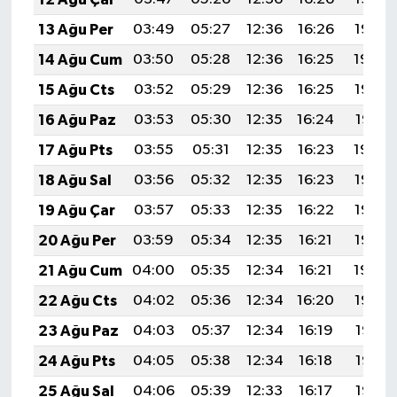
13 Ağu Per
03:49
05:27
12:36
16:26
19:35
14 Ağu Cum
03:50
05:28
12:36
16:25
19:34
15 Ağu Cts
03:52
05:29
12:36
16:25
19:33
16 Ağu Paz
03:53
05:30
12:35
16:24
19:31
17 Ağu Pts
03:55
05:31
12:35
16:23
19:30
18 Ağu Sal
03:56
05:32
12:35
16:23
19:28
19 Ağu Çar
03:57
05:33
12:35
16:22
19:27
20 Ağu Per
03:59
05:34
12:35
16:21
19:25
21 Ağu Cum
04:00
05:35
12:34
16:21
19:24
22 Ağu Cts
04:02
05:36
12:34
16:20
19:23
23 Ağu Paz
04:03
05:37
12:34
16:19
19:21
24 Ağu Pts
04:05
05:38
12:34
16:18
19:19
25 Ağu Sal
04:06
05:39
12:33
16:17
19:18