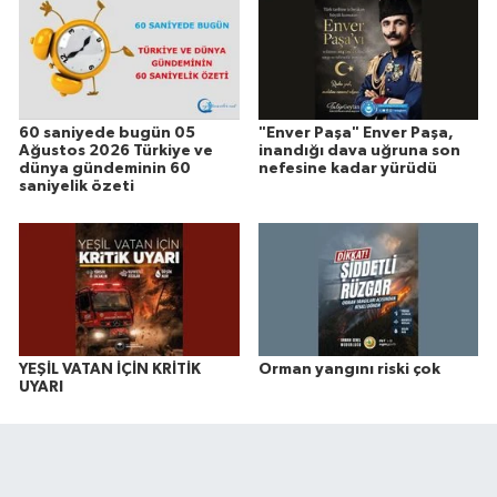
60 saniyede bugün 05
"Enver Paşa" Enver Paşa,
Ağustos 2026 Türkiye ve
inandığı dava uğruna son
dünya gündeminin 60
nefesine kadar yürüdü
saniyelik özeti
YEŞİL VATAN İÇİN KRİTİK
Orman yangını riski çok
UYARI