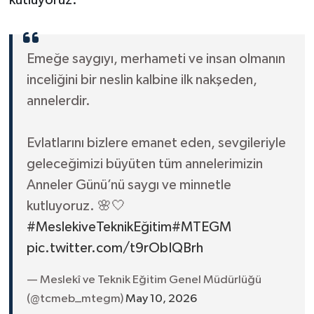
Emeğe saygıyı, merhameti ve insan olmanın
inceliğini bir neslin kalbine ilk nakşeden,
annelerdir.
Evlatlarını bizlere emanet eden, sevgileriyle
geleceğimizi büyüten tüm annelerimizin
Anneler Günü’nü saygı ve minnetle
kutluyoruz. 🌸🤍
#MeslekiveTeknikEğitim
#MTEGM
pic.twitter.com/t9rObIQBrh
— Meslekî ve Teknik Eğitim Genel Müdürlüğü
(@tcmeb_mtegm)
May 10, 2026