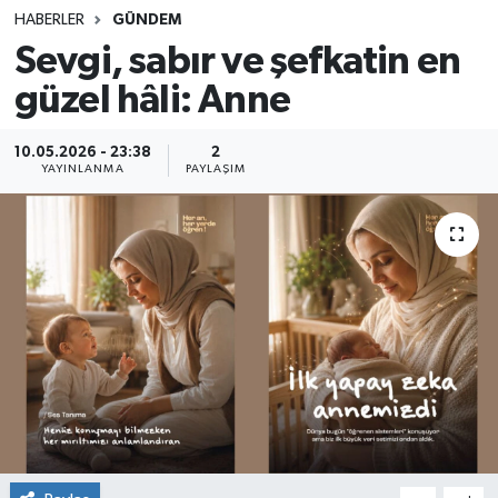
HABERLER
GÜNDEM
SINAVLAR
AKADEMİK/BİLİM
Sevgi, sabır ve şefkatin en
güzel hâli: Anne
YARIŞMA/ETKİNLİKLER
MEVZUAT/KARARLAR
ANKET
10.05.2026 - 23:38
2
YAYINLANMA
PAYLAŞIM