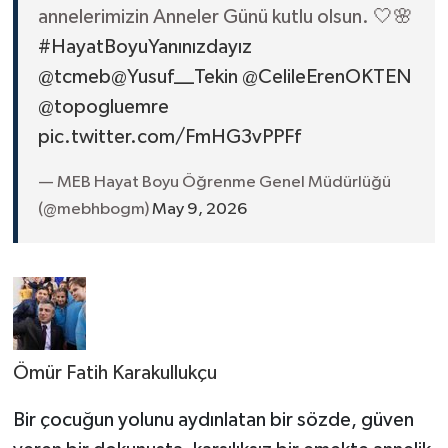
annelerimizin Anneler Günü kutlu olsun. 🤍🌸
#HayatBoyuYanınızdayız
@tcmeb
@Yusuf__Tekin
@CelileErenOKTEN
@topogluemre
pic.twitter.com/FmHG3vPPFf
— MEB Hayat Boyu Öğrenme Genel Müdürlüğü
(@mebhbogm)
May 9, 2026
Ömür Fatih Karakullukçu
Bir çocuğun yolunu aydınlatan bir sözde, güven