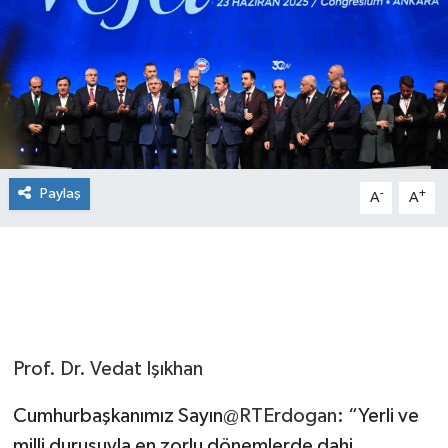
Paylaş
-
+
A
A
Prof. Dr. Vedat Işıkhan
Cumhurbaşkanımız Sayın
@RTErdogan
: “Yerli ve
milli duruşuyla en zorlu dönemlerde dahi