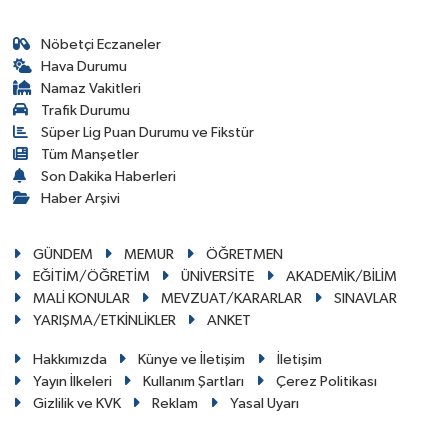
Nöbetçi Eczaneler
Hava Durumu
Namaz Vakitleri
Trafik Durumu
Süper Lig Puan Durumu ve Fikstür
Tüm Manşetler
Son Dakika Haberleri
Haber Arşivi
GÜNDEM
MEMUR
ÖĞRETMEN
EĞİTİM/ÖĞRETİM
ÜNİVERSİTE
AKADEMİK/BİLİM
MALİ KONULAR
MEVZUAT/KARARLAR
SINAVLAR
YARIŞMA/ETKİNLİKLER
ANKET
Hakkımızda
Künye ve İletişim
İletişim
Yayın İlkeleri
Kullanım Şartları
Çerez Politikası
Gizlilik ve KVK
Reklam
Yasal Uyarı