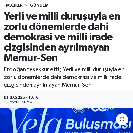
HABERLER
GÜNDEM
SINAVLAR
AKADEMİK/BİLİM
Yerli ve milli duruşuyla en
zorlu dönemlerde dahi
YARIŞMA/ETKİNLİKLER
MEVZUAT/KARARLAR
demokrasi ve milli irade
ANKET
çizgisinden ayrılmayan
Memur-Sen
Erdoğan teşekkür etti; Yerli ve milli duruşuyla en
zorlu dönemlerde dahi demokrasi ve milli irade
çizgisinden ayrılmayan Memur-Sen
01.07.2025 - 10:16
YAYINLANMA