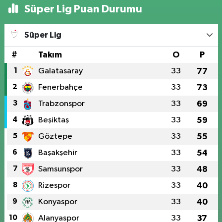
Süper Lig Puan Durumu
Süper Lig
#
Takım
O
P
1
Galatasaray
33
77
2
Fenerbahçe
33
73
3
Trabzonspor
33
69
4
Beşiktaş
33
59
5
Göztepe
33
55
6
Başakşehir
33
54
7
Samsunspor
33
48
8
Rizespor
33
40
9
Konyaspor
33
40
10
Alanyaspor
33
37