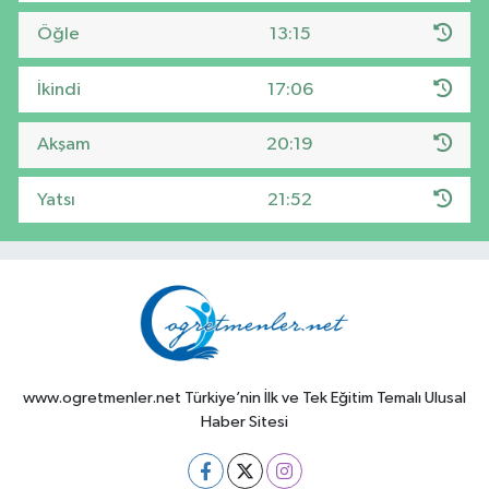
Öğle
13:15
İkindi
17:06
Akşam
20:19
Yatsı
21:52
www.ogretmenler.net Türkiye’nin İlk ve Tek Eğitim Temalı Ulusal
Haber Sitesi