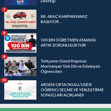
Desteği
7
86. ARAÇ KAMPANYAMIZ
BAŞLIYOR…
8
100 BİN ÖĞRETMEN ATAMASI
ARTIK ZORUNLULUKTUR!
9
Türkçenin Gönül Köprüsü:
Moritanyalı Türk Dili ve Edebiyatı
Öğrencileri
10
ARGEM ORTAOKULU/LİSESİ
ÖĞRENCİ SEÇME VE YERLEŞTİRME
SONUÇLARI AÇIKLANDI