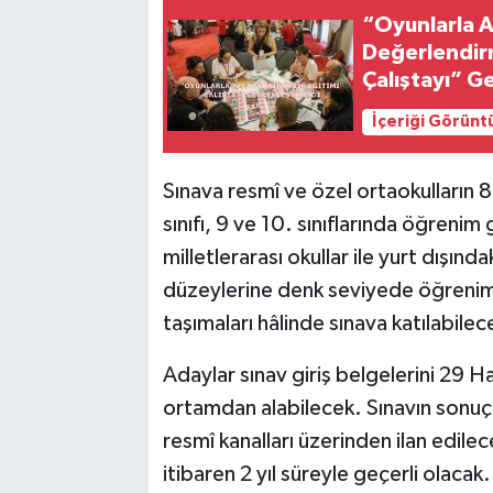
“Oyunlarla Af
Değerlendir
Çalıştayı” Ge
İçeriği Görünt
Sınava resmî ve özel ortaokulların 8.
sınıfı, 9 ve 10. sınıflarında öğreni
milletlerarası okullar ile yurt dışınd
düzeylerine denk seviyede öğrenim 
taşımaları hâlinde sınava katılabilec
Adaylar sınav giriş belgelerini 29 H
ortamdan alabilecek. Sınavın sonuç
resmî kanalları üzerinden ilan edilec
itibaren 2 yıl süreyle geçerli olacak.