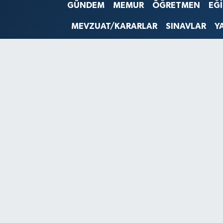
GÜNDEM
MEMUR
ÖĞRETMEN
EĞ
SINAVLAR
AKADEMİK/BİLİM
MEVZUAT/KARARLAR
SINAVLAR
Y
YARIŞMA/ETKİNLİKLER
MEVZUAT/KARARLAR
ANKET