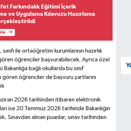
et Farkındalık Eğitimi İçerik
me ve Uygulama Kılavuzu Hazırlama
rçekleştirildi
üle
 sınıfı ile ortaöğretim kurumlarının hazırlık
m gören öğrenciler başvurabilecek. Ayrıca özel
Y
aki Bakanlığa bağlı okullarda bu sınıf
gören öğrenciler de başvuru şartlarını
ek
aziran 2026 tarihinden itibaren elektronik
ları ise 20 Temmuz 2026 tarihinde Bakanlığın
ek. Sınavdan alınan puanlar, sınav tarihinden