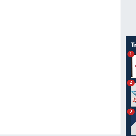
T
1
2
3