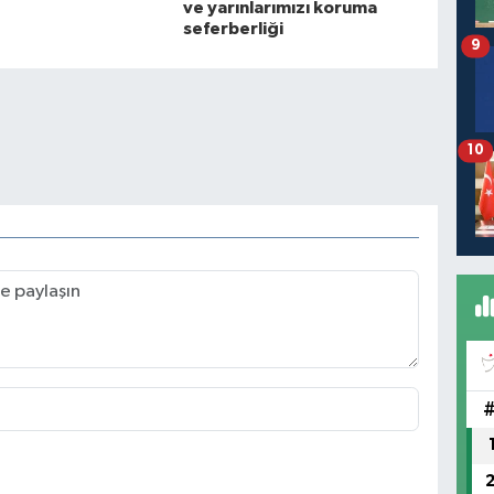
ve yarınlarımızı koruma
seferberliği
9
10