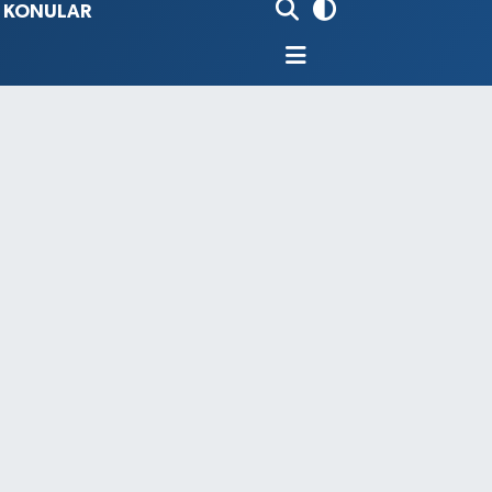
İ KONULAR
80
%0.18
9000
%0.19
0
,00
%0