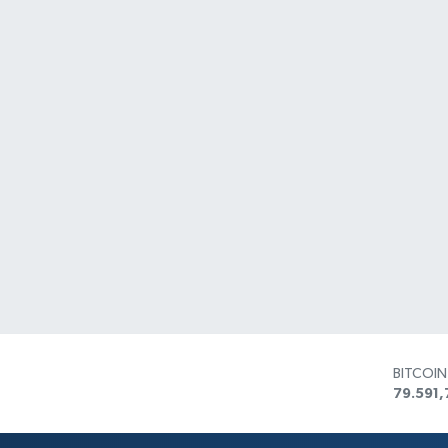
BITCOI
79.591,
DOLAR
45,436
EURO
53,386