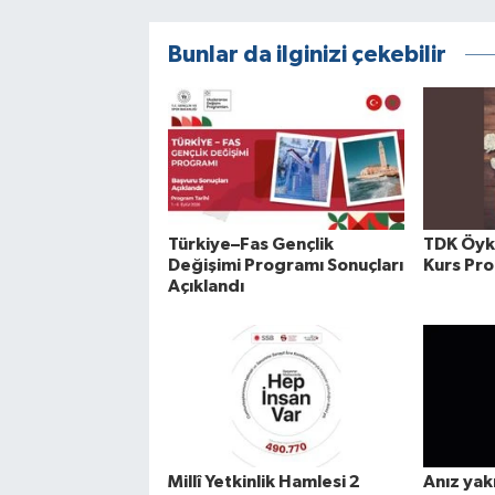
Bunlar da ilginizi çekebilir
Türkiye–Fas Gençlik
TDK Öykü
Değişimi Programı Sonuçları
Kurs Pr
Açıklandı
Millî Yetkinlik Hamlesi 2
Anız yak