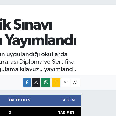
ik Sınavı
 Yayımlandı
nın uygulandığı okullarda
rarası Diploma ve Sertifika
ygulama kılavuzu yayımlandı.
-
+
A
A
FACEBOOK
BEĞEN
X
TAKIP ET