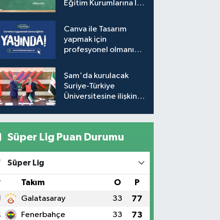
Eğitim Kurumlarına İlk
Defa Yönetici
Görevlendirme
Canva ile Tasarım
Takvimi (Güncel)
yapmak için
profesyonel olmanıza
gerek yok!
Şam'da kurulacak
Suriye-Türkiye
Üniversitesine ilişkin
mutabakat zaptı
imzalandı
Süper Lig Puan Durumu
Süper Lig
#
Takım
O
P
1
Galatasaray
33
77
2
Fenerbahçe
33
73