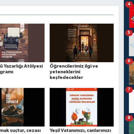
4
5
6
 Yazarlığı Atölyesi
Öğrencilerimiz ilgi ve
ogramı
yeteneklerini
keşfedecekler
7
8
mak suçtur, cezası
Yeşil Vatanımızı, canlarımızı