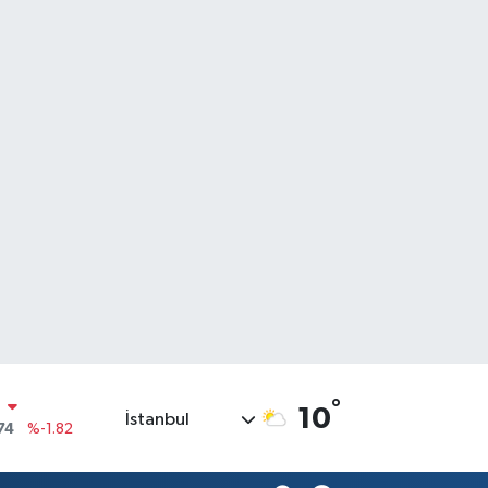
N
74
%-1.82
°
10
İstanbul
20
%0.02
90
%0.19